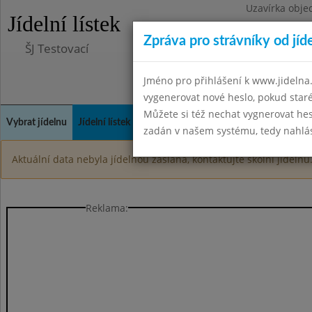
Uzavírka obje
Jídelní lístek
Zpráva pro strávníky od jíd
ŠJ Testovací
Jméno pro přihlášení k www.jidelna.
vygenerovat nové heslo, pokud sta
Můžete si též nechat vygnerovat hes
Vybrat jídelnu
Jídelní lístek
Historie
Kontakty a informace
Spot
zadán v našem systému, tedy nahlási
Aktuální data nebyla jídelnou zaslána, kontaktujte školní jídelnu
Reklama: