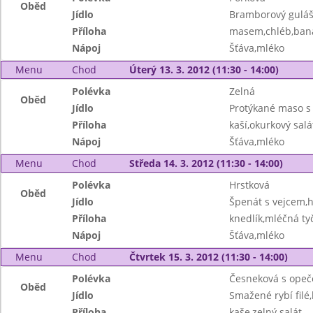
Oběd
Jídlo
Bramborový guláš
Příloha
masem,chléb,ban
Nápoj
Šťáva,mléko
Menu
Chod
Úterý 13. 3. 2012 (11:30 - 14:00)
Polévka
Zelná
Oběd
Jídlo
Protýkané maso 
Příloha
kaší,okurkový salá
Nápoj
Šťáva,mléko
Menu
Chod
Středa 14. 3. 2012 (11:30 - 14:00)
Polévka
Hrstková
Oběd
Jídlo
Špenát s vejcem,
Příloha
knedlík,mléčná ty
Nápoj
Šťáva,mléko
Menu
Chod
Čtvrtek 15. 3. 2012 (11:30 - 14:00)
Polévka
Česneková s ope
Oběd
Jídlo
Smažené rybí fil
Příloha
kaše,zelný salát