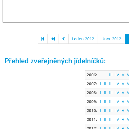
Leden 2012
Únor 2012
Přehled zveřejněných jídelníčků:
2006:
III
IV
V
V
2007:
I
II
III
IV
V
V
2008:
I
II
III
IV
V
V
2009:
I
II
III
IV
V
V
2010:
I
II
III
IV
V
V
2011:
I
II
III
IV
V
V
2012:
I
II
III
IV
V
V