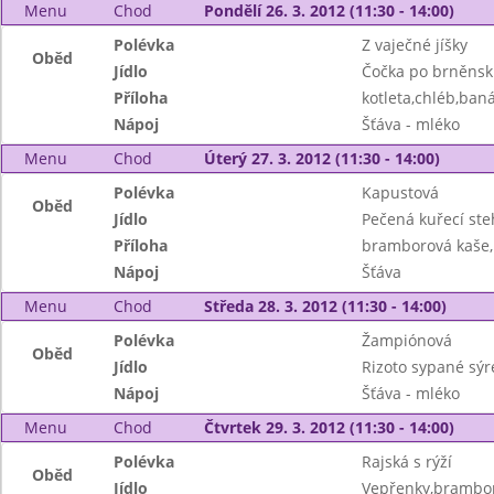
Menu
Chod
Pondělí 26. 3. 2012 (11:30 - 14:00)
Polévka
Z vaječné jíšky
Oběd
Jídlo
Čočka po brněnsk
Příloha
kotleta,chléb,ban
Nápoj
Šťáva - mléko
Menu
Chod
Úterý 27. 3. 2012 (11:30 - 14:00)
Polévka
Kapustová
Oběd
Jídlo
Pečená kuřecí ste
Příloha
bramborová kaše
Nápoj
Šťáva
Menu
Chod
Středa 28. 3. 2012 (11:30 - 14:00)
Polévka
Žampiónová
Oběd
Jídlo
Rizoto sypané sý
Nápoj
Šťáva - mléko
Menu
Chod
Čtvrtek 29. 3. 2012 (11:30 - 14:00)
Polévka
Rajská s rýží
Oběd
Jídlo
Vepřenky,brambory