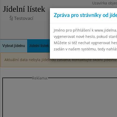
Uzavírka obje
Jídelní lístek
Zpráva pro strávníky od jíd
ŠJ Testovací
Jméno pro přihlášení k www.jidelna.
vygenerovat nové heslo, pokud sta
Můžete si též nechat vygnerovat hes
Vybrat jídelnu
Jídelní lístek
Historie
Kontakty a informace
Spot
zadán v našem systému, tedy nahlási
Aktuální data nebyla jídelnou zaslána, kontaktujte školní jídelnu
Reklama: