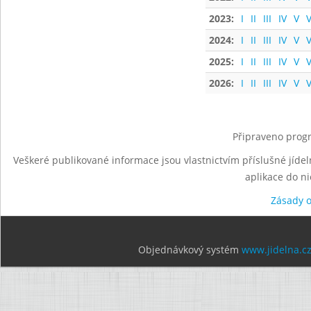
2023:
I
II
III
IV
V
V
2024:
I
II
III
IV
V
V
2025:
I
II
III
IV
V
V
2026:
I
II
III
IV
V
V
Připraveno progr
Veškeré publikované informace jsou vlastnictvím příslušné jídel
aplikace do n
Zásady 
Objednávkový systém
www.jidelna.c