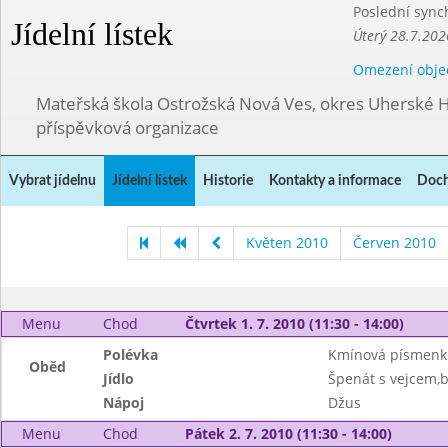
Poslední sync
Jídelní lístek
Úterý 28.7.202
Omezení obje
Mateřská škola Ostrožská Nová Ves, okres Uherské H
příspěvková organizace
Vybrat jídelnu
Jídelní lístek
Historie
Kontakty a informace
Doch
Květen 2010
Červen 2010
Menu
Chod
Čtvrtek 1. 7. 2010 (11:30 - 14:00)
Polévka
Kmínová písmenk
Oběd
Jídlo
Špenát s vejcem,
Nápoj
Džus
Menu
Chod
Pátek 2. 7. 2010 (11:30 - 14:00)