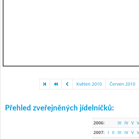
Květen 2010
Červen 2010
Přehled zveřejněných jídelníčků:
2006:
III
IV
V
V
2007:
I
II
III
IV
V
V