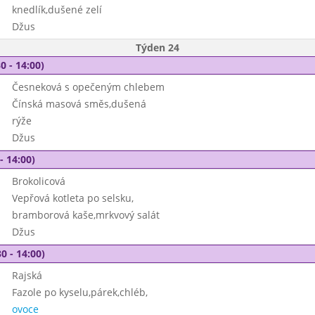
knedlík,dušené zelí
Džus
Týden 24
0 - 14:00)
Česneková s opečeným chlebem
Čínská masová směs,dušená
rýže
Džus
- 14:00)
Brokolicová
Vepřová kotleta po selsku,
bramborová kaše,mrkvový salát
Džus
0 - 14:00)
Rajská
Fazole po kyselu,párek,chléb,
ovoce