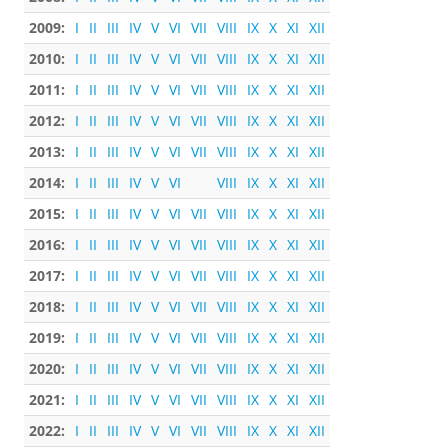
2009:
I
II
III
IV
V
VI
VII
VIII
IX
X
XI
XII
2010:
I
II
III
IV
V
VI
VII
VIII
IX
X
XI
XII
2011:
I
II
III
IV
V
VI
VII
VIII
IX
X
XI
XII
2012:
I
II
III
IV
V
VI
VII
VIII
IX
X
XI
XII
2013:
I
II
III
IV
V
VI
VII
VIII
IX
X
XI
XII
2014:
I
II
III
IV
V
VI
VIII
IX
X
XI
XII
2015:
I
II
III
IV
V
VI
VII
VIII
IX
X
XI
XII
2016:
I
II
III
IV
V
VI
VII
VIII
IX
X
XI
XII
2017:
I
II
III
IV
V
VI
VII
VIII
IX
X
XI
XII
2018:
I
II
III
IV
V
VI
VII
VIII
IX
X
XI
XII
2019:
I
II
III
IV
V
VI
VII
VIII
IX
X
XI
XII
2020:
I
II
III
IV
V
VI
VII
VIII
IX
X
XI
XII
2021:
I
II
III
IV
V
VI
VII
VIII
IX
X
XI
XII
2022:
I
II
III
IV
V
VI
VII
VIII
IX
X
XI
XII