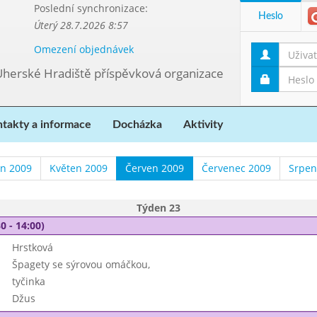
Poslední synchronizace:
Heslo
Úterý 28.7.2026 8:57
Omezení objednávek
Uherské Hradiště příspěvková organizace
takty a informace
Docházka
Aktivity
n 2009
Květen 2009
Červen 2009
Červenec 2009
Srpen
Týden 23
0 - 14:00)
Hrstková
Špagety se sýrovou omáčkou,
tyčinka
Džus