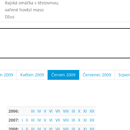
Rajská omáčka s těstovinou,
vařené hovězí maso
Džus
n 2009
Květen 2009
Červen 2009
Červenec 2009
Srpen
2006:
III
IV
V
VI
VII
VIII
IX
X
XI
XII
2007:
I
II
III
IV
V
VI
VII
VIII
IX
X
XI
XII
2008:
I
II
III
IV
V
VI
VII
VIII
IX
X
XI
XII