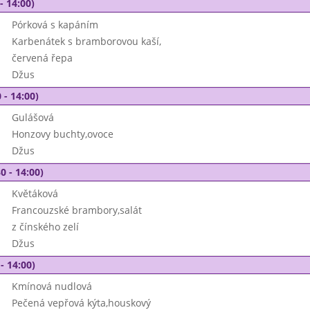
- 14:00)
Pórková s kapáním
Karbenátek s bramborovou kaší,
červená řepa
Džus
 - 14:00)
Gulášová
Honzovy buchty,ovoce
Džus
0 - 14:00)
Květáková
Francouzské brambory,salát
z čínského zelí
Džus
- 14:00)
Kmínová nudlová
Pečená vepřová kýta,houskový