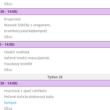
Džus
30 - 14:00)
Krupicová
Masové šištičky s oreganem,
brambory,tatarka(kompot)
Džus
0 - 14:00)
Hovězí nudlová
Vařené hovězí maso,špenát,
houskový knedlík
Džus
Týden 25
30 - 14:00)
Hrachová s opeč.rohlíkem
Pečené kuře,bramborová kaše,
kompot
Džus