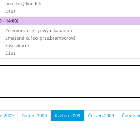
houskový knedlík
Džus
0 - 14:00)
Zeleninová se sýrovým kapáním
Smažená kuřecí prsa,bramborová
kaše,okurek
Džus
n 2009
Duben 2009
Květen 2009
Červen 2009
Červene