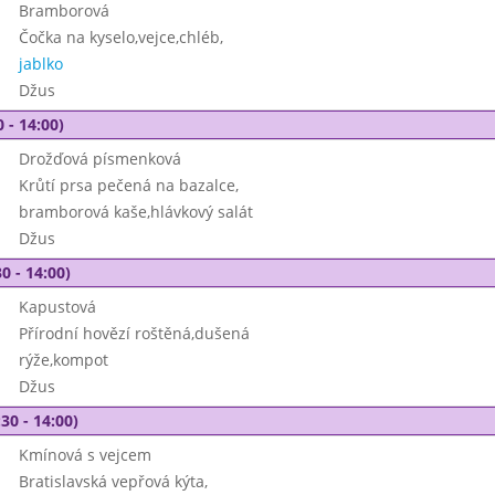
Bramborová
Čočka na kyselo,vejce,chléb,
jablko
Džus
 - 14:00)
Drožďová písmenková
Krůtí prsa pečená na bazalce,
bramborová kaše,hlávkový salát
Džus
0 - 14:00)
Kapustová
Přírodní hovězí roštěná,dušená
rýže,kompot
Džus
30 - 14:00)
Kmínová s vejcem
Bratislavská vepřová kýta,