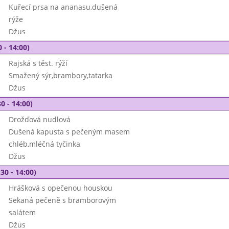
Kuřecí prsa na ananasu,dušená
rýže
Džus
 - 14:00)
Rajská s těst. rýží
Smažený sýr,brambory,tatarka
Džus
0 - 14:00)
Drožďová nudlová
Dušená kapusta s pečeným masem
chléb,mléčná tyčinka
Džus
30 - 14:00)
Hrášková s opečenou houskou
Sekaná pečeně s bramborovým
salátem
Džus