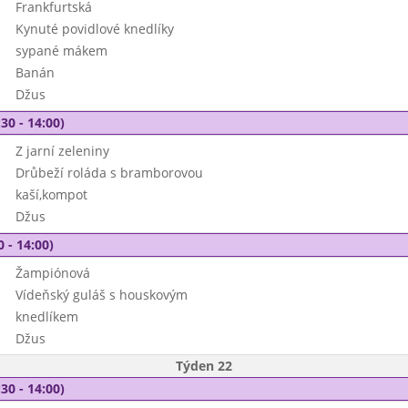
Frankfurtská
Kynuté povidlové knedlíky
sypané mákem
Banán
Džus
30 - 14:00)
Z jarní zeleniny
Drůbeží roláda s bramborovou
kaší,kompot
Džus
0 - 14:00)
Žampiónová
Vídeňský guláš s houskovým
knedlíkem
Džus
Týden 22
30 - 14:00)