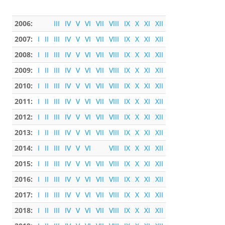
2006:
III
IV
V
VI
VII
VIII
IX
X
XI
XII
2007:
I
II
III
IV
V
VI
VII
VIII
IX
X
XI
XII
2008:
I
II
III
IV
V
VI
VII
VIII
IX
X
XI
XII
2009:
I
II
III
IV
V
VI
VII
VIII
IX
X
XI
XII
2010:
I
II
III
IV
V
VI
VII
VIII
IX
X
XI
XII
2011:
I
II
III
IV
V
VI
VII
VIII
IX
X
XI
XII
2012:
I
II
III
IV
V
VI
VII
VIII
IX
X
XI
XII
2013:
I
II
III
IV
V
VI
VII
VIII
IX
X
XI
XII
2014:
I
II
III
IV
V
VI
VIII
IX
X
XI
XII
2015:
I
II
III
IV
V
VI
VII
VIII
IX
X
XI
XII
2016:
I
II
III
IV
V
VI
VII
VIII
IX
X
XI
XII
2017:
I
II
III
IV
V
VI
VII
VIII
IX
X
XI
XII
2018:
I
II
III
IV
V
VI
VII
VIII
IX
X
XI
XII