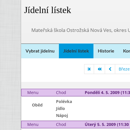
Jídelní lístek
Mateřská škola Ostrožská Nová Ves, okres 
Vybrat jídelnu
Jídelní lístek
Historie
Kon
Březe
Menu
Chod
Pondělí 4. 5. 2009 (11:3
Polévka
Oběd
Jídlo
Nápoj
Menu
Chod
Úterý 5. 5. 2009 (11:30 