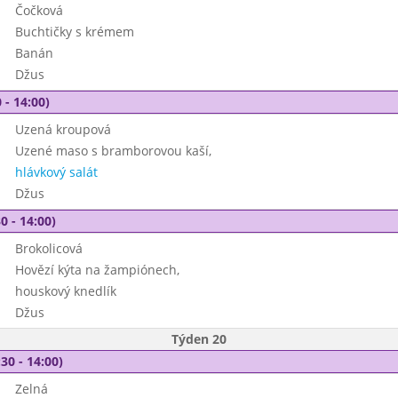
Čočková
Buchtičky s krémem
Banán
Džus
 - 14:00)
Uzená kroupová
Uzené maso s bramborovou kaší,
hlávkový salát
Džus
0 - 14:00)
Brokolicová
Hovězí kýta na žampiónech,
houskový knedlík
Džus
Týden 20
30 - 14:00)
Zelná