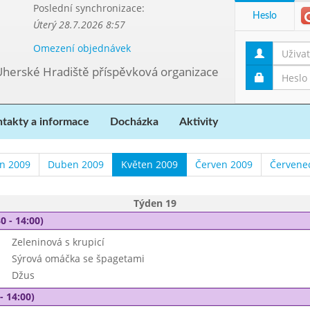
Poslední synchronizace:
Heslo
Úterý 28.7.2026 8:57
Omezení objednávek
Uherské Hradiště příspěvková organizace
takty a informace
Docházka
Aktivity
n 2009
Duben 2009
Květen 2009
Červen 2009
Červene
Týden 19
0 - 14:00)
Zeleninová s krupicí
Sýrová omáčka se špagetami
Džus
- 14:00)