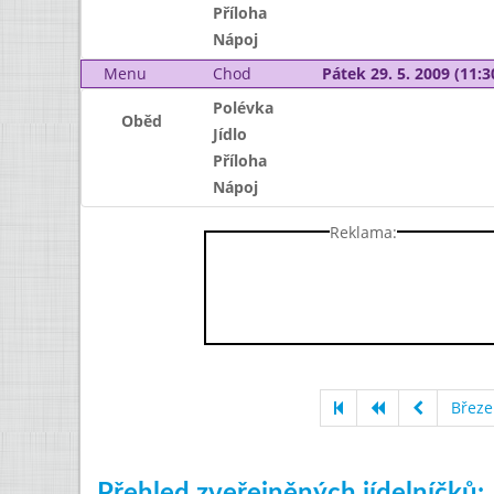
Příloha
Nápoj
Menu
Chod
Pátek 29. 5. 2009 (11:3
Polévka
Oběd
Jídlo
Příloha
Nápoj
Reklama:
Březe
Přehled zveřejněných jídelníčků: