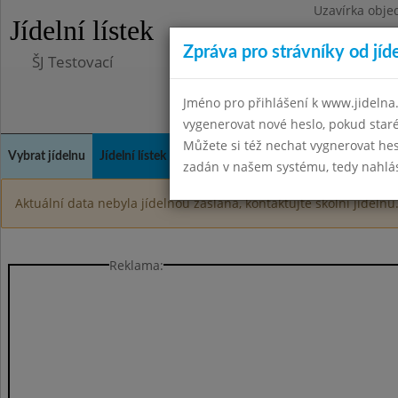
Uzavírka obje
Jídelní lístek
Zpráva pro strávníky od jíd
ŠJ Testovací
Jméno pro přihlášení k www.jidelna.
vygenerovat nové heslo, pokud sta
Můžete si též nechat vygnerovat hes
Vybrat jídelnu
Jídelní lístek
Historie
Kontakty a informace
Spot
zadán v našem systému, tedy nahlási
Aktuální data nebyla jídelnou zaslána, kontaktujte školní jídelnu
Reklama: