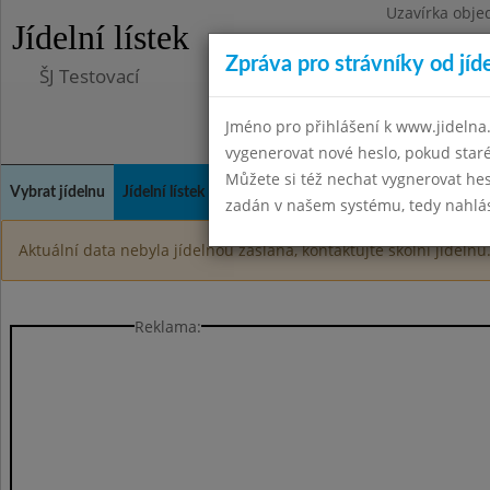
Uzavírka obje
Jídelní lístek
Zpráva pro strávníky od jíd
ŠJ Testovací
Jméno pro přihlášení k www.jidelna.
vygenerovat nové heslo, pokud sta
Můžete si též nechat vygnerovat hes
Vybrat jídelnu
Jídelní lístek
Historie
Kontakty a informace
Spot
zadán v našem systému, tedy nahlási
Aktuální data nebyla jídelnou zaslána, kontaktujte školní jídelnu
Reklama: