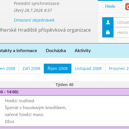
Poslední synchronizace:
Heslo
Úterý 28.7.2026 8:57
Omezení objednávek
Uherské Hradiště příspěvková organizace
takty a informace
Docházka
Aktivity
en 2008
Září 2008
Říjen 2008
Listopad 2008
Prosinec 
Týden 40
0 - 14:00)
Hovězí nudlová
Špenát s houskovým knedlíkem,
vařené hovězí maso
Džus