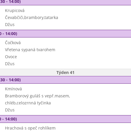
30 - 14:00)
Krupicová
Čevabčiči,brambory,tatarka
Džus
0 - 14:00)
Čočková
Vřetena sypaná tvarohem
Ovoce
Džus
Týden 41
30 - 14:00)
Kmínová
Bramborový guláš s vepř.masem,
chléb,celozrnná tyčinka
Džus
 - 14:00)
Hrachová s opeč rohlíkem