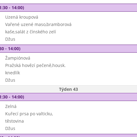
1:30 - 14:00)
Uzená kroupová
Vařené uzené maso,bramborová
kaše,salát z čínského zelí
Džus
30 - 14:00)
Žampiónová
Pražská hovězí pečeně,housk.
knedlík
Džus
Týden 43
1:30 - 14:00)
Zelná
Kuřecí prsa po valticku,
těstovina
Džus