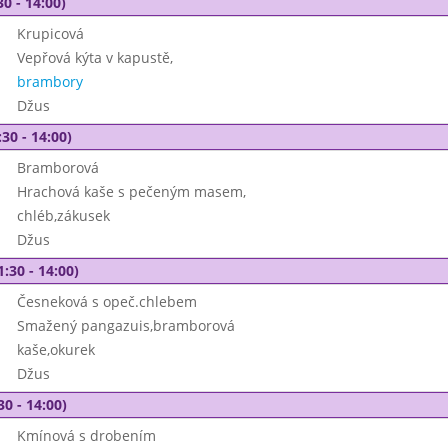
30 - 14:00)
Krupicová
Vepřová kýta v kapustě,
brambory
Džus
30 - 14:00)
Bramborová
Hrachová kaše s pečeným masem,
chléb,zákusek
Džus
1:30 - 14:00)
Česneková s opeč.chlebem
Smažený pangazuis,bramborová
kaše,okurek
Džus
30 - 14:00)
Kmínová s drobením