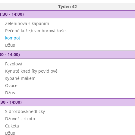
Týden 42
1:30 - 14:00)
Zeleninová s kapáním
Pečené kuře,bramborová kaše,
kompot
Džus
30 - 14:00)
Fazolová
Kynuté knedlíky povidlové
sypané mákem
Ovoce
Džus
30 - 14:00)
S drožďov.knedlíčky
Džuveč - rizoto
Cuketa
Džus