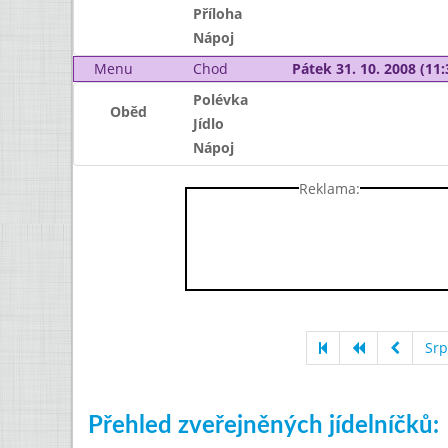
Příloha
Nápoj
Menu
Chod
Pátek 31. 10. 2008 (11:
Polévka
Oběd
Jídlo
Nápoj
Reklama:
Srp
Přehled zveřejněných jídelníčků: