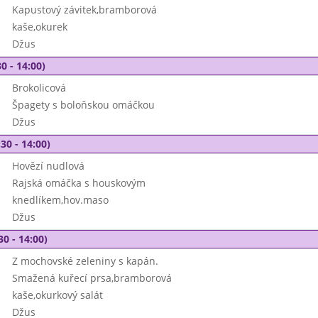
Kapustový závitek,bramborová
kaše,okurek
Džus
0 - 14:00)
Brokolicová
Špagety s boloňskou omáčkou
Džus
30 - 14:00)
Hovězí nudlová
Rajská omáčka s houskovým
knedlíkem,hov.maso
Džus
30 - 14:00)
Z mochovské zeleniny s kapán.
Smažená kuřecí prsa,bramborová
kaše,okurkový salát
Džus