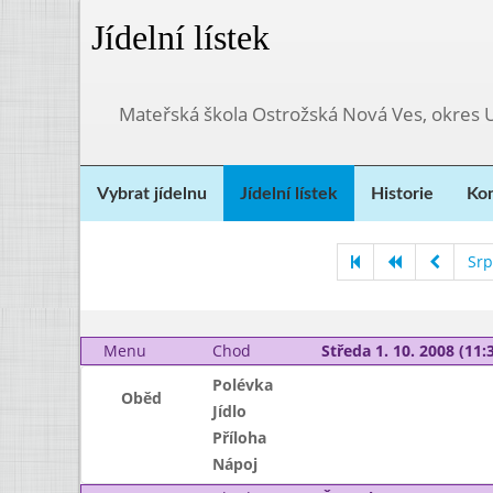
Jídelní lístek
Mateřská škola Ostrožská Nová Ves, okres 
Vybrat jídelnu
Jídelní lístek
Historie
Kon
Srp
Menu
Chod
Středa 1. 10. 2008 (11:3
Polévka
Oběd
Jídlo
Příloha
Nápoj