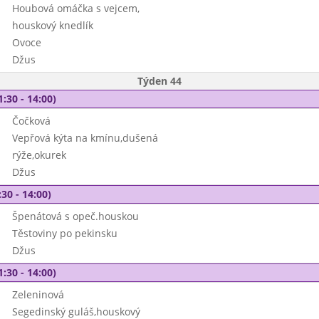
Houbová omáčka s vejcem,
houskový knedlík
Ovoce
Džus
Týden 44
1:30 - 14:00)
Čočková
Vepřová kýta na kmínu,dušená
rýže,okurek
Džus
30 - 14:00)
Špenátová s opeč.houskou
Těstoviny po pekinsku
Džus
1:30 - 14:00)
Zeleninová
Segedinský guláš,houskový