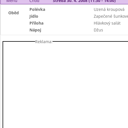
Menu
Chod
Středa 30. 4. 2008 (11:30 - 14:00)
Polévka
Uzená kroupová
Oběd
Jídlo
Zapečené šunkové 
Příloha
Hlávkový salát
Nápoj
Džus
Reklama: