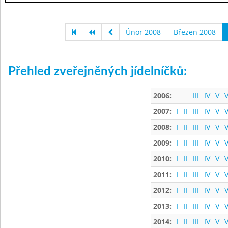
Únor 2008
Březen 2008
Přehled zveřejněných jídelníčků:
2006:
III
IV
V
V
2007:
I
II
III
IV
V
V
2008:
I
II
III
IV
V
V
2009:
I
II
III
IV
V
V
2010:
I
II
III
IV
V
V
2011:
I
II
III
IV
V
V
2012:
I
II
III
IV
V
V
2013:
I
II
III
IV
V
V
2014:
I
II
III
IV
V
V