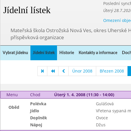
Poslední sync
Jídelní lístek
Úterý 28.7.202
Omezení obje
Mateřská škola Ostrožská Nová Ves, okres Uherské H
příspěvková organizace
Vybrat jídelnu
Jídelní lístek
Historie
Kontakty a informace
Doch
Únor 2008
Březen 2008
Menu
Chod
Úterý 1. 4. 2008 (11:30 - 14:00)
Polévka
Gulášová
Oběd
Jídlo
Vřetena sypaná 
Doplněk
Ovoce
Nápoj
Džus