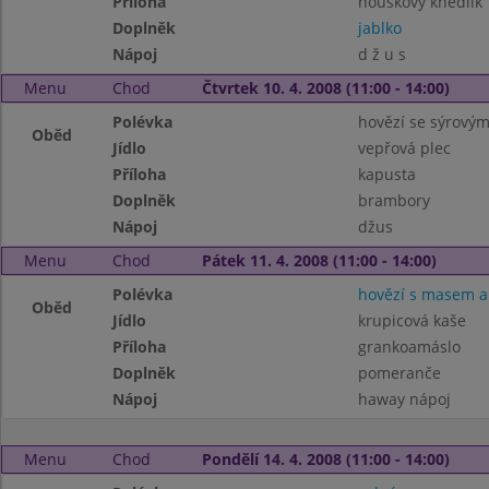
Příloha
houskový knedlík
Doplněk
jablko
Nápoj
d ž u s
Menu
Chod
Čtvrtek 10. 4. 2008 (11:00 - 14:00)
Polévka
hovězí se sýrový
Oběd
Jídlo
vepřová plec
Příloha
kapusta
Doplněk
brambory
Nápoj
džus
Menu
Chod
Pátek 11. 4. 2008 (11:00 - 14:00)
Polévka
hovězí s masem a 
Oběd
Jídlo
krupicová kaše
Příloha
grankoamáslo
Doplněk
pomeranče
Nápoj
haway nápoj
Menu
Chod
Pondělí 14. 4. 2008 (11:00 - 14:00)