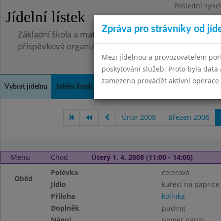
Poslední sync
Jídelní lístek
Pondělí 7.7.20
Zpráva pro strávníky od jíd
Základní škola a mateřská škola, Pavlovice u Přerova,
příspěvková organizace
Mezi jídelnou a provozovatelem por
poskytování služeb. Proto byla dat
zamezeno provádět aktivní operace (
Vybrat jídelnu
Jídelní lístek
Historie
Kontakty a informace
Spot
Únor 2008
Březen 2008
Menu
Chod
Úterý 1. 4. 2008 (11:00 - 14:00)
Polévka
celerová
Oběd
Jídlo
kuřecí na paprice
Příloha
kolínka
Doplněk
puding
Nápoj
pomer.nápoj