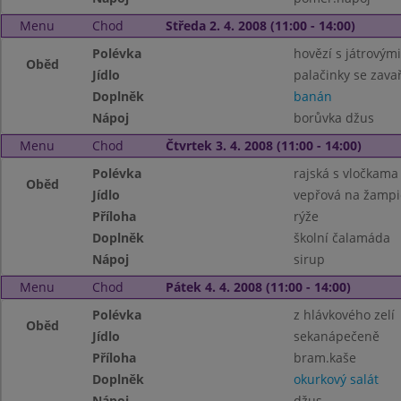
Menu
Chod
Středa 2. 4. 2008 (11:00 - 14:00)
Polévka
hovězí s játrovými
Oběd
Jídlo
palačinky se zava
Doplněk
banán
Nápoj
borůvka džus
Menu
Chod
Čtvrtek 3. 4. 2008 (11:00 - 14:00)
Polévka
rajská s vločkama
Oběd
Jídlo
vepřová na žamp
Příloha
rýže
Doplněk
školní čalamáda
Nápoj
sirup
Menu
Chod
Pátek 4. 4. 2008 (11:00 - 14:00)
Polévka
z hlávkového zelí
Oběd
Jídlo
sekanápečeně
Příloha
bram.kaše
Doplněk
okurkový salát
Nápoj
džus