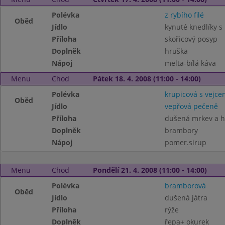
Polévka
z rybího filé
Oběd
Jídlo
kynuté knedlíky 
Příloha
skořicový posyp
Doplněk
hruška
Nápoj
melta-bílá káva
Menu
Chod
Pátek 18. 4. 2008 (11:00 - 14:00)
Polévka
krupicová s vejce
Oběd
Jídlo
vepřová pečeně
Příloha
dušená mrkev a h
Doplněk
brambory
Nápoj
pomer.sirup
Menu
Chod
Pondělí 21. 4. 2008 (11:00 - 14:00)
Polévka
bramborová
Oběd
Jídlo
dušená játra
Příloha
rýže
Doplněk
řepa+ okurek