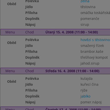
Polévka
zelná
Oběd
Jídlo
těstovina
Příloha
omáčka toskáňsk
Doplněk
pomeranče
Nápoj
sirup
Menu
Chod
Úterý 15. 4. 2008 (11:00 - 14:00)
Polévka
hovězí s těstovin
Oběd
Jídlo
smažený řízek
Příloha
brambor.kaše
Doplněk
třešňový kompot
Nápoj
jahod.sirup
Menu
Chod
Středa 16. 4. 2008 (11:00 - 14:00)
Polévka
kulajda
Oběd
Jídlo
kuřecí čína
Příloha
rýže
Doplněk
jablko
Nápoj
pomer.nápoj
Menu
Chod
Čtvrtek 17. 4. 2008 (11:00 - 14:00)