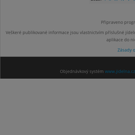
Připraveno progr
Veškeré publikované informace jsou vlastnictvím příslušné jídel
aplikace do n
Zásady 
Objednávkový systém
www.jidelna.c