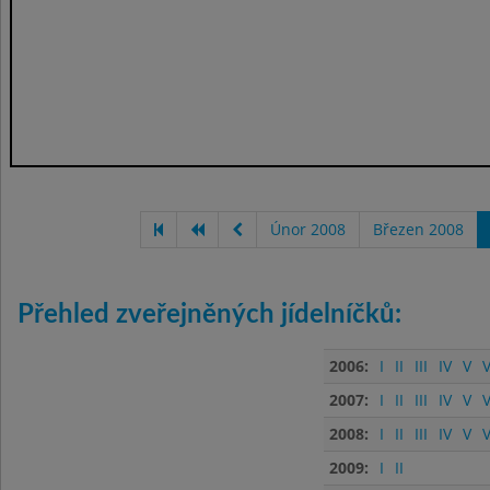
Únor 2008
Březen 2008
Přehled zveřejněných jídelníčků:
2006:
I
II
III
IV
V
V
2007:
I
II
III
IV
V
V
2008:
I
II
III
IV
V
V
2009:
I
II