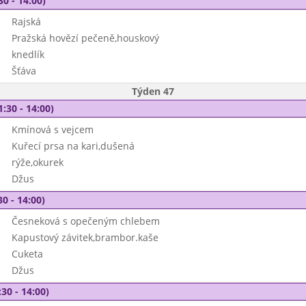
30 - 14:00)
Rajská
Pražská hovězí pečeně,houskový
knedlík
Šťáva
Týden 47
1:30 - 14:00)
Kmínová s vejcem
Kuřecí prsa na kari,dušená
rýže,okurek
Džus
30 - 14:00)
Česneková s opečeným chlebem
Kapustový závitek,brambor.kaše
Cuketa
Džus
30 - 14:00)