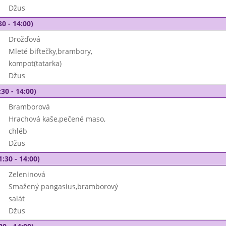
Džus
30 - 14:00)
Drožďová
Mleté biftečky,brambory,
kompot(tatarka)
Džus
30 - 14:00)
Bramborová
Hrachová kaše,pečené maso,
chléb
Džus
1:30 - 14:00)
Zeleninová
Smažený pangasius,bramborový
salát
Džus