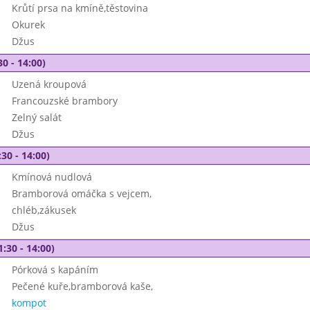
Krůtí prsa na kmíně,těstovina
Okurek
Džus
30 - 14:00)
Uzená kroupová
Francouzské brambory
Zelný salát
Džus
30 - 14:00)
Kmínová nudlová
Bramborová omáčka s vejcem,
chléb,zákusek
Džus
1:30 - 14:00)
Pórková s kapáním
Pečené kuře,bramborová kaše,
kompot