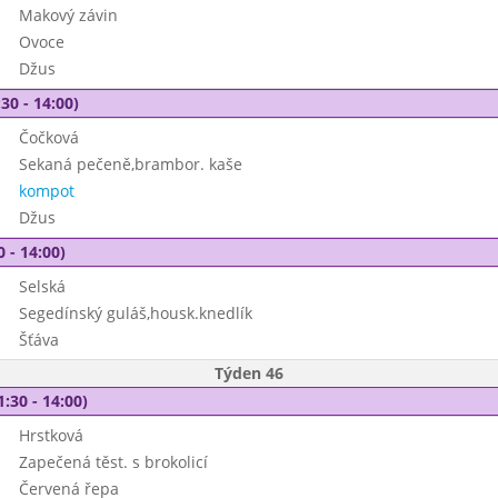
Makový závin
Ovoce
Džus
30 - 14:00)
Čočková
Sekaná pečeně,brambor. kaše
kompot
Džus
0 - 14:00)
Selská
Segedínský guláš,housk.knedlík
Šťáva
Týden 46
1:30 - 14:00)
Hrstková
Zapečená těst. s brokolicí
Červená řepa