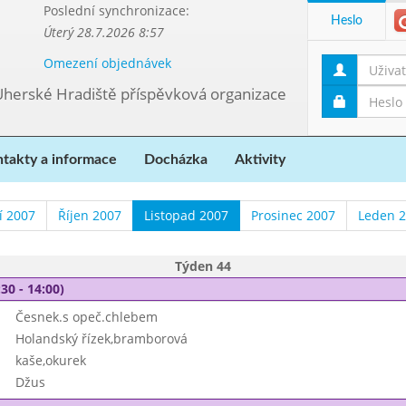
Poslední synchronizace:
Heslo
Úterý 28.7.2026 8:57
Omezení objednávek
Uherské Hradiště příspěvková organizace
takty a informace
Docházka
Aktivity
í 2007
Říjen 2007
Listopad 2007
Prosinec 2007
Leden 
Týden 44
30 - 14:00)
Česnek.s opeč.chlebem
Holandský řízek,bramborová
kaše,okurek
Džus