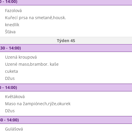
0 - 14:00)
Fazolová
Kuřecí prsa na smetaně,housk.
knedlík
Šťáva
Týden 45
30 - 14:00)
Uzená kroupová
Uzené maso,brambor. kaše
cuketa
Džus
 - 14:00)
Květáková
Maso na žampiónech,rýže,okurek
Džus
0 - 14:00)
Gulášová