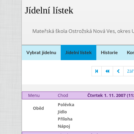
Jídelní lístek
Mateřská škola Ostrožská Nová Ves, okres 
Vybrat jídelnu
Jídelní lístek
Historie
Kon
Zář
Menu
Chod
Čtvrtek 1. 11. 2007 (11:
Polévka
Oběd
Jídlo
Příloha
Nápoj