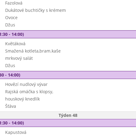
Fazolová
Dukátové buchtičky s krémem
Ovoce
Džus
1:30 - 14:00)
Květáková
Smažená kotleta,bram.kaše
mrkvový salát
Džus
30 - 14:00)
Hovězí nudlový vývar
Rajská omáčka s klopsy,
houskový knedlík
Šťáva
Týden 48
1:30 - 14:00)
Kapustová