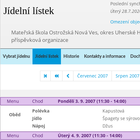
Poslední sync
Jídelní lístek
Úterý 28.7.202
Omezení obje
Mateřská škola Ostrožská Nová Ves, okres Uherské H
příspěvková organizace
Vybrat jídelnu
Jídelní lístek
Historie
Kontakty a informace
Doch
Červenec 2007
Srpen 2007
Menu
Chod
Pondělí 3. 9. 2007 (11:30 - 14:00)
Polévka
Kapustová
Oběd
Jídlo
Špagety se sýrov
Nápoj
Džus
Menu
Chod
Úterý 4. 9. 2007 (11:30 - 14:00)