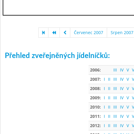
Červenec 2007
Srpen 2007
Přehled zveřejněných jídelníčků:
2006:
III
IV
V
V
2007:
I
II
III
IV
V
V
2008:
I
II
III
IV
V
V
2009:
I
II
III
IV
V
V
2010:
I
II
III
IV
V
V
2011:
I
II
III
IV
V
V
2012:
I
II
III
IV
V
V