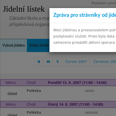
Poslední sync
Jídelní lístek
Pondělí 7.7.20
Zpráva pro strávníky od jíd
Základní škola a mateřská škola, Pavlovice u Přerova,
příspěvková organizace
Mezi jídelnou a provozovatelem por
poskytování služeb. Proto byla dat
zamezeno provádět aktivní operace (
Vybrat jídelnu
Jídelní lístek
Historie
Kontakty a informace
Spot
Červen 2007
Červenec 20
Menu
Chod
Pondělí 13. 8. 2007 (11:00 - 14:00)
Polévka
xxxxx
Oběd
Menu
Chod
Úterý 14. 8. 2007 (11:00 - 14:00)
Polévka
xxxxxxx
Oběd