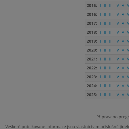
2015:
I
II
III
IV
V
V
2016:
I
II
III
IV
V
V
2017:
I
II
III
IV
V
V
2018:
I
II
III
IV
V
V
2019:
I
II
III
IV
V
V
2020:
I
II
III
IV
V
V
2021:
I
II
III
IV
V
V
2022:
I
II
III
IV
V
V
2023:
I
II
III
IV
V
V
2024:
I
II
III
IV
V
V
2025:
I
II
III
IV
V
V
Připraveno progr
Veškeré publikované informace jsou vlastnictvím příslušné jídel