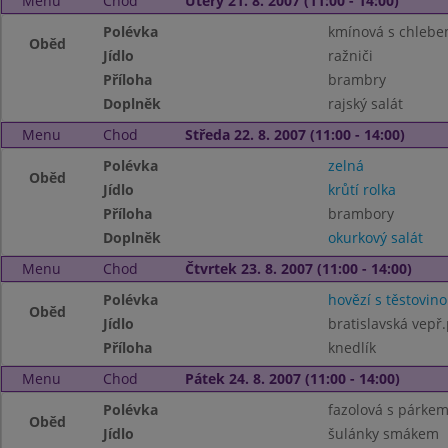
Menu
Chod
Úterý 21. 8. 2007 (11:00 - 14:00)
Polévka
kmínová s chleb
Oběd
Jídlo
ražniči
Příloha
brambry
Doplněk
rajský salát
Menu
Chod
Středa 22. 8. 2007 (11:00 - 14:00)
Polévka
zelná
Oběd
Jídlo
krůtí rolka
Příloha
brambory
Doplněk
okurkový salát
Menu
Chod
Čtvrtek 23. 8. 2007 (11:00 - 14:00)
Polévka
hovězí s těstovin
Oběd
Jídlo
bratislavská vepř.
Příloha
knedlík
Menu
Chod
Pátek 24. 8. 2007 (11:00 - 14:00)
Polévka
fazolová s párke
Oběd
Jídlo
šulánky smákem