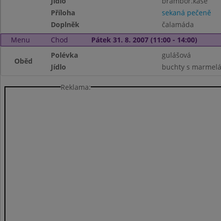
Jídlo
brambor.kaše
Příloha
sekaná pečeně
Doplněk
čalamáda
Menu
Chod
Pátek 31. 8. 2007 (11:00 - 14:00)
Polévka
gulášová
Oběd
Jídlo
buchty s marmel
Reklama: