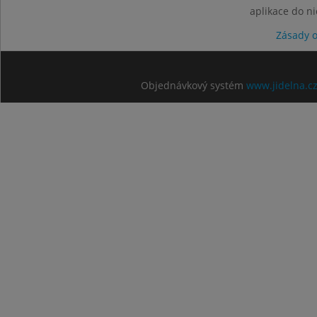
aplikace do n
Zásady 
Objednávkový systém
www.jidelna.c