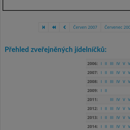
Červen 2007
Červenec 20
Přehled zveřejněných jídelníčků:
2006:
I
II
III
IV
V
V
2007:
I
II
III
IV
V
V
2008:
I
II
III
IV
V
V
2009:
I
II
2011:
III
IV
V
V
2012:
I
II
III
IV
V
V
2013:
I
II
III
IV
V
V
2014:
I
II
III
IV
V
V