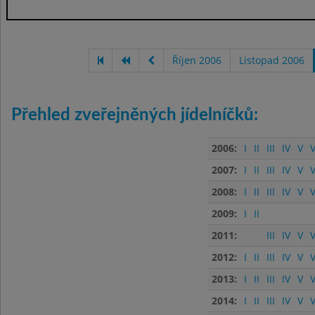
Říjen 2006
Listopad 2006
Přehled zveřejněných jídelníčků:
2006:
I
II
III
IV
V
V
2007:
I
II
III
IV
V
V
2008:
I
II
III
IV
V
V
2009:
I
II
2011:
III
IV
V
V
2012:
I
II
III
IV
V
V
2013:
I
II
III
IV
V
V
2014:
I
II
III
IV
V
V