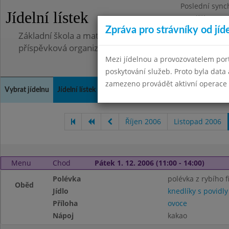
Poslední sync
Jídelní lístek
Pondělí 7.7.20
Zpráva pro strávníky od jíd
Základní škola a mateřská škola, Pavlovice u Přerova,
příspěvková organizace
Mezi jídelnou a provozovatelem por
poskytování služeb. Proto byla dat
zamezeno provádět aktivní operace (
Vybrat jídelnu
Jídelní lístek
Historie
Kontakty a informace
Spot
Říjen 2006
Listopad 2006
Menu
Chod
Pátek 1. 12. 2006 (11:00 - 14:00)
Polévka
polévka z rybího fi
Oběd
Jídlo
knedlíky s povidly
Příloha
ovoce
Nápoj
kakao