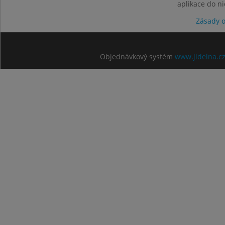
aplikace do n
Zásady 
Objednávkový systém
www.jidelna.c