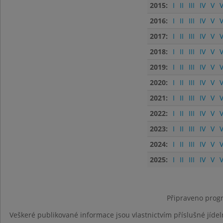
2015:
I
II
III
IV
V
V
2016:
I
II
III
IV
V
V
2017:
I
II
III
IV
V
V
2018:
I
II
III
IV
V
V
2019:
I
II
III
IV
V
V
2020:
I
II
III
IV
V
V
2021:
I
II
III
IV
V
V
2022:
I
II
III
IV
V
V
2023:
I
II
III
IV
V
V
2024:
I
II
III
IV
V
V
2025:
I
II
III
IV
V
V
Připraveno progr
Veškeré publikované informace jsou vlastnictvím příslušné jídel