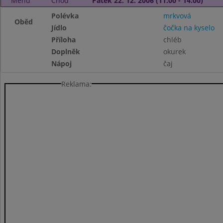
Menu
Chod
Pátek 22. 12. 2006 (11:00 - 14:00)
Polévka
mrkvová
Oběd
Jídlo
čočka na kyselo
Příloha
chléb
Doplněk
okurek
Nápoj
čaj
Reklama: