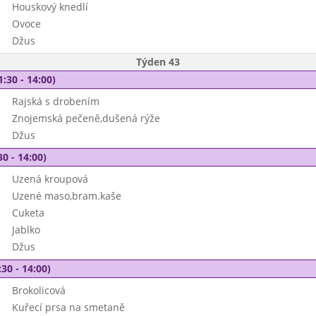
Houskový knedlí
Ovoce
Džus
Týden 43
1:30 - 14:00)
Rajská s drobením
Znojemská pečeně,dušená rýže
Džus
30 - 14:00)
Uzená kroupová
Uzené maso,bram.kaše
Cuketa
Jablko
Džus
30 - 14:00)
Brokolicová
Kuřecí prsa na smetaně