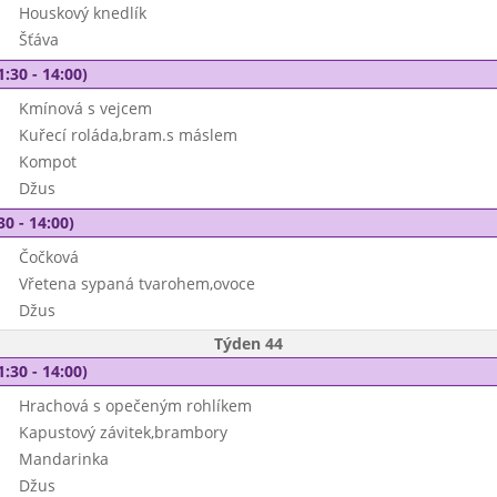
Houskový knedlík
Šťáva
1:30 - 14:00)
Kmínová s vejcem
Kuřecí roláda,bram.s máslem
Kompot
Džus
30 - 14:00)
Čočková
Vřetena sypaná tvarohem,ovoce
Džus
Týden 44
1:30 - 14:00)
Hrachová s opečeným rohlíkem
Kapustový závitek,brambory
Mandarinka
Džus