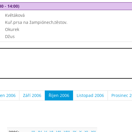
30 - 14:00)
Květáková
Kuř.prsa na žampiónech,těstov.
Okurek
Džus
en 2006
Září 2006
Říjen 2006
Listopad 2006
Prosinec 