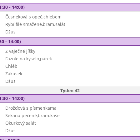
1:30 - 14:00)
Česneková s opeč.chlebem
Rybí filé smažené,bram.salát
Džus
30 - 14:00)
Z vaječné jíšky
Fazole na kyselo,párek
Chléb
Zákusek
Džus
Týden 42
1:30 - 14:00)
Drožďová s písmenkama
Sekaná pečeně,bram.kaše
Okurkový salát
Džus