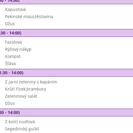
30 - 14:00)
Kapustová
Pekinské maso,těstovina
Džus
30 - 14:00)
Fazolová
Rýžový nákyp
Kompot
Šťáva
1:30 - 14:00)
Z jarní zeleniny s kapáním
Krůtí řízek,brambory
Zeleninový salát
Džus
30 - 14:00)
Z kostí nudlová
Segedínský guláš