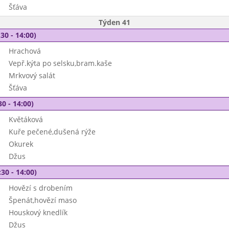
Šťáva
Týden 41
30 - 14:00)
Hrachová
Vepř.kýta po selsku,bram.kaše
Mrkvový salát
Šťáva
30 - 14:00)
Květáková
Kuře pečené,dušená rýže
Okurek
Džus
30 - 14:00)
Hovězí s drobením
Špenát,hovězí maso
Houskový knedlík
Džus