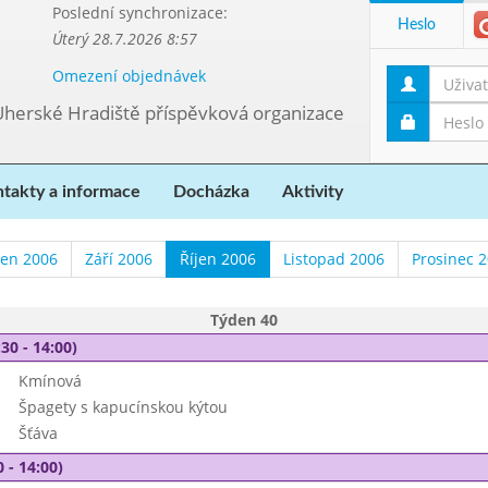
Poslední synchronizace:
Heslo
Úterý 28.7.2026 8:57
Omezení objednávek
Uherské Hradiště příspěvková organizace
takty a informace
Docházka
Aktivity
en 2006
Září 2006
Říjen 2006
Listopad 2006
Prosinec 
Týden 40
30 - 14:00)
Kmínová
Špagety s kapucínskou kýtou
Šťáva
 - 14:00)