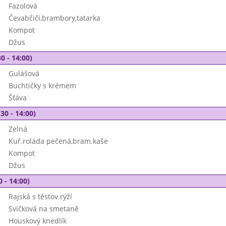
Fazolová
Čevabčiči,brambory,tatarka
Kompot
Džus
0 - 14:00)
Gulášová
Buchtičky s krémem
Šťáva
30 - 14:00)
Zelná
Kuř.roláda pečená,bram.kaše
Kompot
Džus
0 - 14:00)
Rajská s těstov.rýží
Svíčková na smetaně
Houskový knedlík