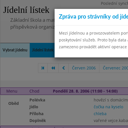
Poslední sync
Jídelní lístek
Pondělí 7.7.20
Zpráva pro strávníky od jíd
Základní škola a mateřská škola, Pavlovice u Přerova,
příspěvková organizace
Mezi jídelnou a provozovatelem por
poskytování služeb. Proto byla dat
zamezeno provádět aktivní operace (
Vybrat jídelnu
Jídelní lístek
Historie
Kontakty a informace
Spot
Červen 2006
Červenec 20
Menu
Chod
Pondělí 28. 8. 2006 (11:00 - 14:00)
Polévka
hovězí s domácím
Oběd
Jídlo
čočka na kyselo
Příloha
chleba
Doplněk
vařené vejce.kab