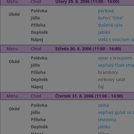
Menu
Chod
Úterý 29. 8. 2006 (11:00 - 14:00)
Polévka
pórková
Oběd
Jídlo
kuřecí "čína"
Příloha
dušená rýže
Doplněk
jablko
Nápoj
voda s ovocnym 
Menu
Chod
Středa 30. 8. 2006 (11:00 - 14:00)
Polévka
vyvar s kroupami
Oběd
Jídlo
vepřový řízek sm
Příloha
brambory
Doplněk
mrkvový salát
Nápoj
čaj
Menu
Chod
Čtvrtek 31. 8. 2006 (11:00 - 14:00)
Polévka
zelná
Oběd
Jídlo
vepřový gulaš se 
Příloha
těstoviny
Doplněk
jablko
Nápoj
šťáva