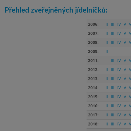
Přehled zveřejněných jídelníčků:
2006:
I
II
III
IV
V
V
2007:
I
II
III
IV
V
V
2008:
I
II
III
IV
V
V
2009:
I
II
2011:
III
IV
V
V
2012:
I
II
III
IV
V
V
2013:
I
II
III
IV
V
V
2014:
I
II
III
IV
V
V
2015:
I
II
III
IV
V
V
2016:
I
II
III
IV
V
V
2017:
I
II
III
IV
V
V
2018:
I
II
III
IV
V
V