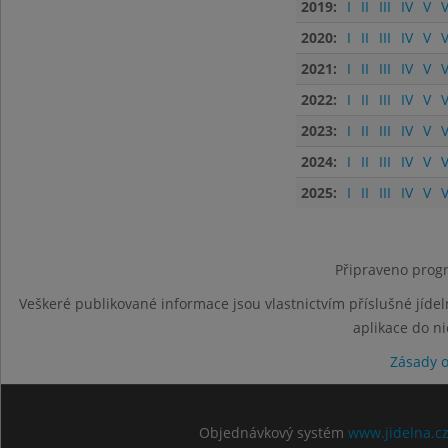
2019:
I
II
III
IV
V
V
2020:
I
II
III
IV
V
V
2021:
I
II
III
IV
V
V
2022:
I
II
III
IV
V
V
2023:
I
II
III
IV
V
V
2024:
I
II
III
IV
V
V
2025:
I
II
III
IV
V
V
Připraveno progr
Veškeré publikované informace jsou vlastnictvím příslušné jídel
aplikace do n
Zásady 
Objednávkový systém
www.jidelna.c