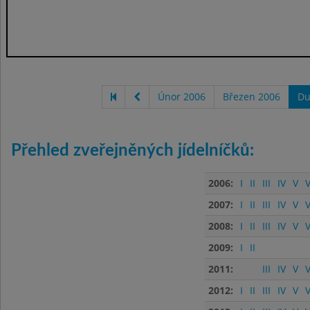
Únor 2006
Březen 2006
Du
Přehled zveřejněných jídelníčků:
2006:
I
II
III
IV
V
V
2007:
I
II
III
IV
V
V
2008:
I
II
III
IV
V
V
2009:
I
II
2011:
III
IV
V
V
2012:
I
II
III
IV
V
V