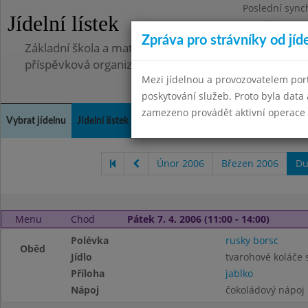
Poslední sync
Jídelní lístek
Pondělí 7.7.20
Zpráva pro strávníky od jíd
Základní škola a mateřská škola, Pavlovice u Přerova,
příspěvková organizace
Mezi jídelnou a provozovatelem por
poskytování služeb. Proto byla dat
zamezeno provádět aktivní operace (
Vybrat jídelnu
Jídelní lístek
Historie
Kontakty a informace
Spot
Únor 2006
Březen 2006
Du
Menu
Chod
Pátek 7. 4. 2006 (11:00 - 14:00)
Polévka
rusky borsc
Oběd
Jídlo
tvarohové koláče 
Příloha
jablko
Nápoj
čokoládový nápoj