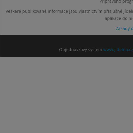
Připraveno progr
Veškeré publikované informace jsou vlastnictvím příslušné jídel
aplikace do n
Zásady 
Objednávkový systém
www.jidelna.c