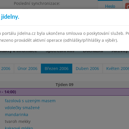
Poslední synchronizace:
Heslo
Pondělí 7.7.2025 9:58
jídelny.
u Přerova, okres Přerov, příspěvková
 portálu jidelna.cz byla ukončena smlouva o poskytování služeb. 
ezeno provádět aktivní operace (odhlášky/přihlášky a výběr).
takty a informace
Spotřební koš
Docházka
Aktivity
 2006
Únor 2006
Březen 2006
Duben 2006
Květen 200
Týden 09
 - 14:00)
fazolová s uzeným masem
vdolečky smažené
mandarinka
tvaroh mekky
kakaové mléko