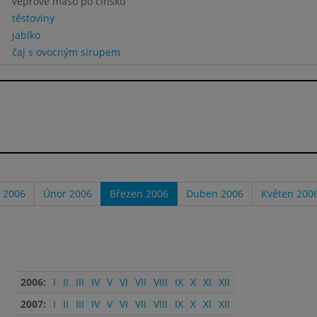
veprove maso po cinsku
těstoviny
jablko
čaj s ovocným sirupem
 2006
Únor 2006
Březen 2006
Duben 2006
Květen 200
2006:
I
II
III
IV
V
VI
VII
VIII
IX
X
XI
XII
2007:
I
II
III
IV
V
VI
VII
VIII
IX
X
XI
XII