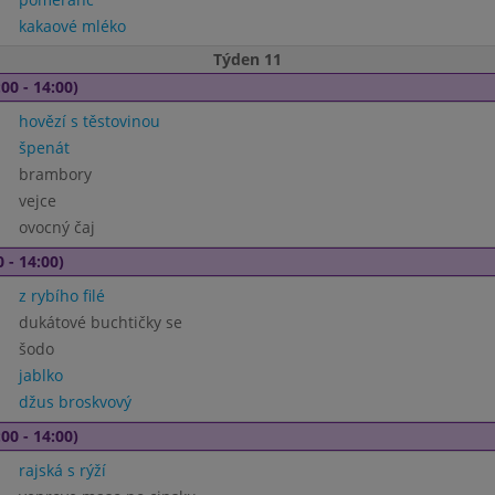
kakaové mléko
Týden 11
00 - 14:00)
hovězí s těstovinou
špenát
brambory
vejce
ovocný čaj
 - 14:00)
z rybího filé
dukátové buchtičky se
šodo
jablko
džus broskvový
00 - 14:00)
rajská s rýží