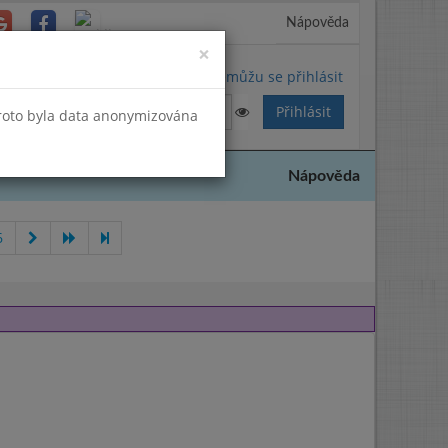
Nápověda
Close
×
Nemůžu se přihlásit
Proto byla data anonymizována
Nápověda
6