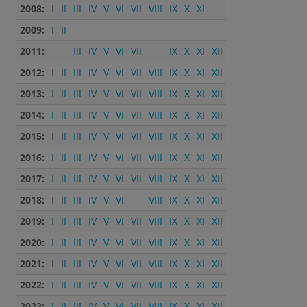
2008:
I
II
III
IV
V
VI
VII
VIII
IX
X
XI
2009:
I
II
2011:
III
IV
V
VI
VII
IX
X
XI
XII
2012:
I
II
III
IV
V
VI
VII
VIII
IX
X
XI
XII
2013:
I
II
III
IV
V
VI
VII
VIII
IX
X
XI
XII
2014:
I
II
III
IV
V
VI
VII
VIII
IX
X
XI
XII
2015:
I
II
III
IV
V
VI
VII
VIII
IX
X
XI
XII
2016:
I
II
III
IV
V
VI
VII
VIII
IX
X
XI
XII
2017:
I
II
III
IV
V
VI
VII
VIII
IX
X
XI
XII
2018:
I
II
III
IV
V
VI
VIII
IX
X
XI
XII
2019:
I
II
III
IV
V
VI
VII
VIII
IX
X
XI
XII
2020:
I
II
III
IV
V
VI
VII
VIII
IX
X
XI
XII
2021:
I
II
III
IV
V
VI
VII
VIII
IX
X
XI
XII
2022:
I
II
III
IV
V
VI
VII
VIII
IX
X
XI
XII
2023:
I
II
III
IV
V
VI
VII
VIII
IX
X
XI
XII