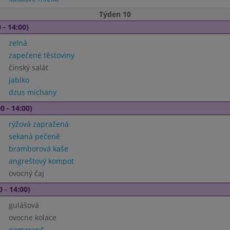
Týden 10
 - 14:00)
zelná
zapečené těstoviny
čínský salát
jablko
dzus michany
0 - 14:00)
rýžová zapražená
sekaná pečeně
bramborová kaše
angreštový kompot
ovocný čaj
0 - 14:00)
gulášová
ovocne kolace
pomeranč