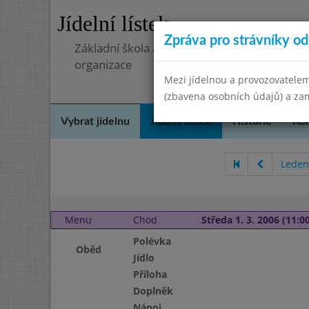
Jídelní lístek
Zpráva pro strávníky od 
Základní škola a mateřská škola, Pavlovice 
organizace
Mezi jídelnou a provozovatelem
(zbavena osobních údajů) a zam
Vybrat jídelnu
Jídelní lístek
Historie
Kon
Leden
Menu
Chod
Středa 1. 3. 2006 (11:00
Polévka
Oběd
Jídlo
Příloha
Doplněk
Nápoj