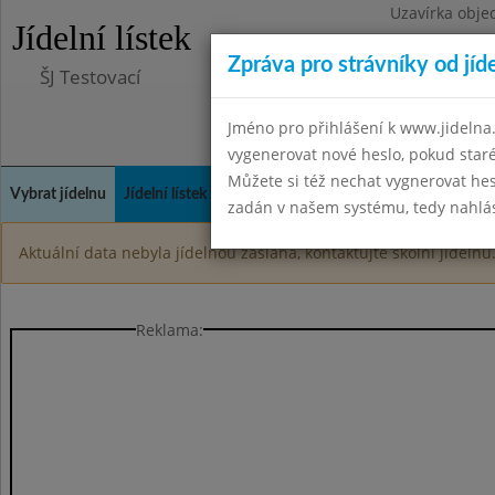
Uzavírka obje
Jídelní lístek
Zpráva pro strávníky od jíd
ŠJ Testovací
Jméno pro přihlášení k www.jidelna.
vygenerovat nové heslo, pokud sta
Můžete si též nechat vygnerovat hes
Vybrat jídelnu
Jídelní lístek
Historie
Kontakty a informace
Spot
zadán v našem systému, tedy nahlási
Aktuální data nebyla jídelnou zaslána, kontaktujte školní jídelnu
Reklama: