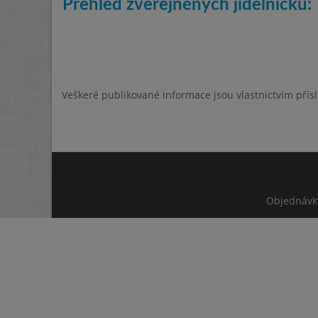
Přehled zveřejněných jídelníčků:
Veškeré publikované informace jsou vlastnictvím přís
Objednávk