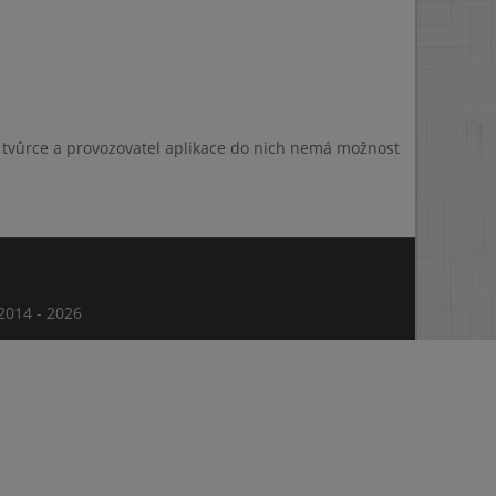
a tvůrce a provozovatel aplikace do nich nemá možnost
014 - 2026