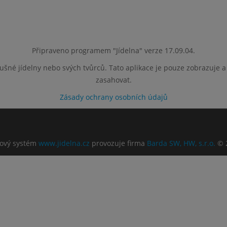
Připraveno programem "Jídelna" verze 17.09.04.
lušné jídelny nebo svých tvůrců. Tato aplikace je pouze zobrazuje 
zasahovat.
Zásady ochrany osobních údajů
ový systém
www.jidelna.cz
provozuje firma
Barda SW, HW, s.r.o.
© 2