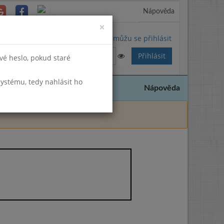
Nápověda
Close
×
Nemůžu se přihlásit
vé heslo, pokud staré
systému, tedy nahlásit ho
Nápověda