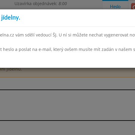
Uzavírka objednávek:
8:00
Heslo
jídelny.
elna.cz vám sdělí vedoucí ŠJ. U ní si můžete nechat vygenerovat no
t heslo a poslat na e-mail, který ovšem musíte mít zadán v našem 
takty a informace
Spotřební koš
Docházka
Aktivity
lní jídelnu.