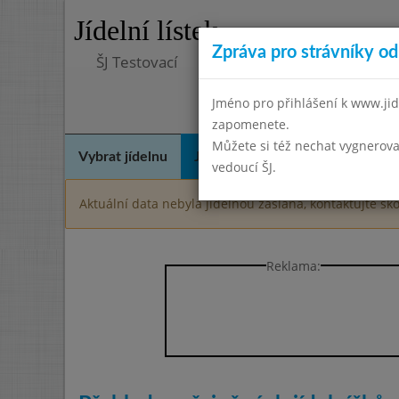
Jídelní lístek
Zpráva pro strávníky od 
ŠJ Testovací
Jméno pro přihlášení k www.jid
zapomenete.
Můžete si též nechat vygnerova
Vybrat jídelnu
Jídelní lístek
Historie
Kon
vedoucí ŠJ.
Aktuální data nebyla jídelnou zaslána, kontaktujte ško
Reklama: