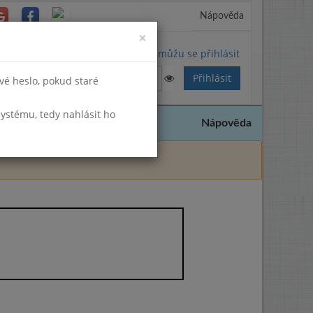
Nápověda
Close
×
Nemůžu se přihlásit
vé heslo, pokud staré
systému, tedy nahlásit ho
Nápověda