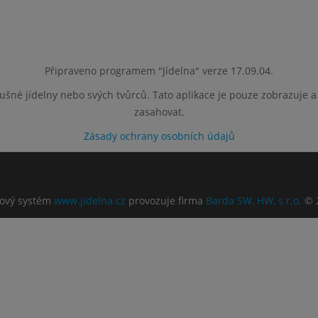
Připraveno programem "Jídelna" verze 17.09.04.
lušné jídelny nebo svých tvůrců. Tato aplikace je pouze zobrazuje 
zasahovat.
Zásady ochrany osobních údajů
ový systém
www.jidelna.cz
provozuje firma
Barda SW, HW, s.r.o.
© 2