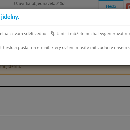
Uzavírka objednávek:
8:00
Heslo
jídelny.
elna.cz vám sdělí vedoucí ŠJ. U ní si můžete nechat vygenerovat no
t heslo a poslat na e-mail, který ovšem musíte mít zadán v našem 
takty a informace
Spotřební koš
Docházka
Aktivity
lní jídelnu.