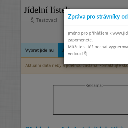
Jídelní lístek
Zpráva pro strávníky od 
ŠJ Testovací
Jméno pro přihlášení k www.jid
zapomenete.
Můžete si též nechat vygnerova
Vybrat jídelnu
Jídelní lístek
Historie
Kon
vedoucí ŠJ.
Aktuální data nebyla jídelnou zaslána, kontaktujte ško
Reklama: