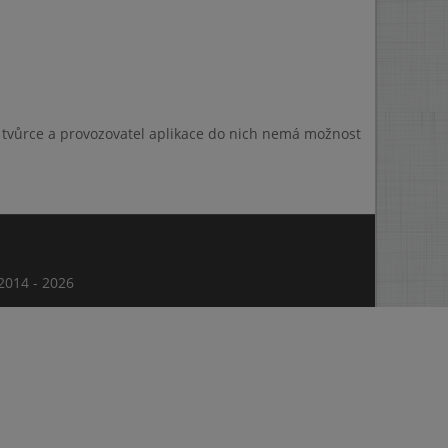
a tvůrce a provozovatel aplikace do nich nemá možnost
014 - 2026