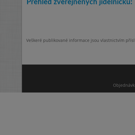
Přehled zveřejněných jídelníčků:
Veškeré publikované informace jsou vlastnictvím přís
Objednávk