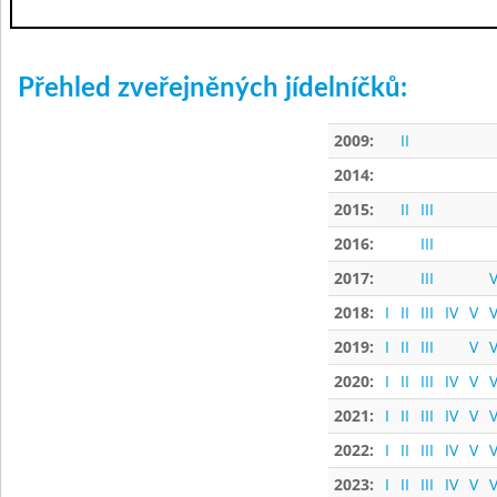
Přehled zveřejněných jídelníčků:
2009:
II
2014:
2015:
II
III
2016:
III
2017:
III
V
2018:
I
II
III
IV
V
V
2019:
I
II
III
V
V
2020:
I
II
III
IV
V
V
2021:
I
II
III
IV
V
V
2022:
I
II
III
IV
V
V
2023:
I
II
III
IV
V
V