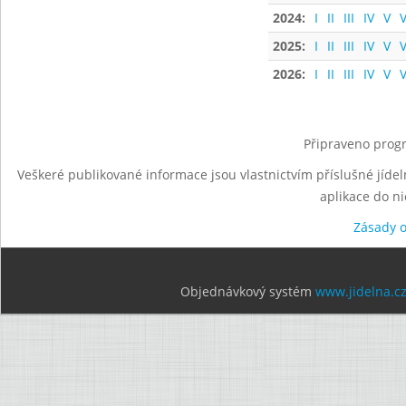
2024:
I
II
III
IV
V
V
2025:
I
II
III
IV
V
V
2026:
I
II
III
IV
V
V
Připraveno progr
Veškeré publikované informace jsou vlastnictvím příslušné jídel
aplikace do n
Zásady 
Objednávkový systém
www.jidelna.c