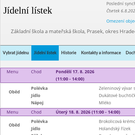
Poslední sync
Jídelní lístek
Čtvrtek 6.8.20
Omezení obje
Základní škola a mateřská škola, Prasek, okres Hrade
Vybrat jídelnu
Jídelní lístek
Historie
Kontakty a informace
Doch
Menu
Chod
Pondělí 17. 8. 2026
(11:00 - 14:00)
Polévka
Zeleninový vývar s
Oběd
Jídlo
Dukátové buchtič
Nápoj
Mléko
Menu
Chod
Úterý 18. 8. 2026 (11:00 - 14:00)
Polévka
Brokolicová krém
Oběd
Jídlo
Holandský řízek