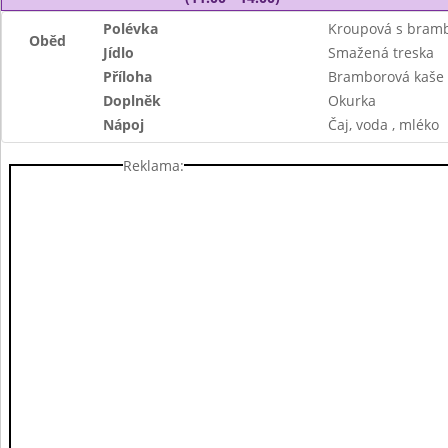
Polévka
Kroupová s bram
Oběd
Jídlo
Smažená treska
Příloha
Bramborová kaše
Doplněk
Okurka
Nápoj
Čaj, voda , mléko
Reklama: