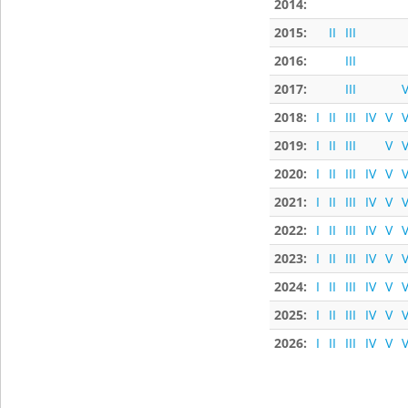
2014:
2015:
II
III
2016:
III
2017:
III
V
2018:
I
II
III
IV
V
V
2019:
I
II
III
V
V
2020:
I
II
III
IV
V
V
2021:
I
II
III
IV
V
V
2022:
I
II
III
IV
V
V
2023:
I
II
III
IV
V
V
2024:
I
II
III
IV
V
V
2025:
I
II
III
IV
V
V
2026:
I
II
III
IV
V
V