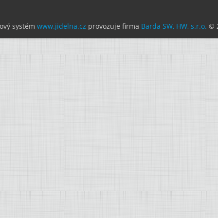
ový systém
www.jidelna.cz
provozuje firma
Barda SW, HW, s.r.o.
© 2