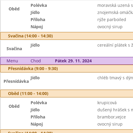
Polévka
moravská uzená s
Oběd
Jídlo
znojemská omáčk
Příloha
rýže parboiled
Nápoj
ovocný sirup
Svačina (14:00 - 14:30)
Jídlo
cereální plátek s 
Svačina
Menu
Chod
Pátek 29. 11. 2024
Přesnídávka (9:00 - 9:30)
Jídlo
chléb tmavý s dý
Přesnídávka
Oběd (11:00 - 14:00)
Polévka
krupicová
Oběd
Jídlo
dušený hrášek s 
Příloha
brambor,vejce
Nápoj
ovocný sirup