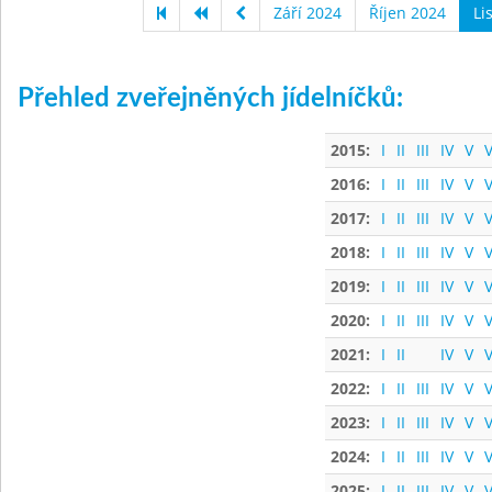
Září 2024
Říjen 2024
Li
Přehled zveřejněných jídelníčků:
2015:
I
II
III
IV
V
V
2016:
I
II
III
IV
V
V
2017:
I
II
III
IV
V
V
2018:
I
II
III
IV
V
V
2019:
I
II
III
IV
V
V
2020:
I
II
III
IV
V
V
2021:
I
II
IV
V
V
2022:
I
II
III
IV
V
V
2023:
I
II
III
IV
V
V
2024:
I
II
III
IV
V
V
2025:
I
II
III
IV
V
V