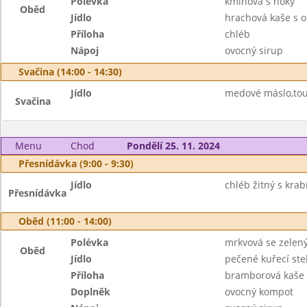
Polévka
kmínová s noky
Oběd
Jídlo
hrachová kaše s 
Příloha
chléb
Nápoj
ovocný sirup
Svačina (14:00 - 14:30)
Jídlo
medové máslo,tous
Svačina
Menu
Chod
Pondělí 25. 11. 2024
Přesnídávka (9:00 - 9:30)
Jídlo
chléb žitný s kra
Přesnídávka
Oběd (11:00 - 14:00)
Polévka
mrkvová se zele
Oběd
Jídlo
pečené kuřecí st
Příloha
bramborová kaše
Doplněk
ovocný kompot