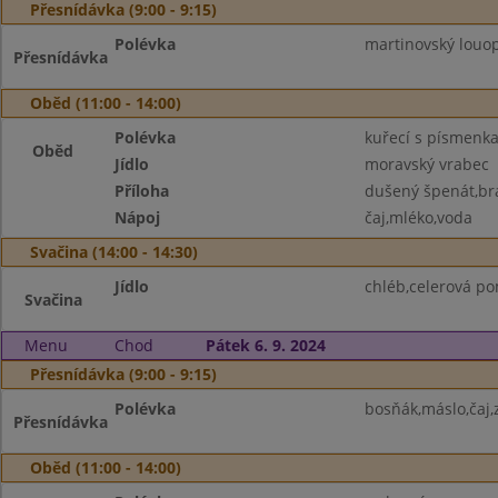
Přesnídávka (9:00 - 9:15)
Polévka
martinovský louo
Přesnídávka
Oběd (11:00 - 14:00)
Polévka
kuřecí s písmenk
Oběd
Jídlo
moravský vrabec
Příloha
dušený špenát,b
Nápoj
čaj,mléko,voda
Svačina (14:00 - 14:30)
Jídlo
chléb,celerová p
Svačina
Menu
Chod
Pátek 6. 9. 2024
Přesnídávka (9:00 - 9:15)
Polévka
bosňák,máslo,čaj,
Přesnídávka
Oběd (11:00 - 14:00)