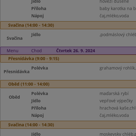
Jídlo
hovězí dušené
Příloha
baby karotka na 
Nápoj
čaj,mléko,voda
Svačina (14:00 - 14:30)
Jídlo
,podmáslový chlé
Svačina
Menu
Chod
Čtvrtek 26. 9. 2024
Přesnídávka (9:00 - 9:15)
Polévka
grahamový rohlík,
Přesnídávka
Oběd (11:00 - 14:00)
Polévka
maďarská rybí
Oběd
Jídlo
vepřové výpečky
Příloha
hrachová kaše,chl
Nápoj
čaj,mléko,voda
Svačina (14:00 - 14:30)
Jídlo
moskevsky chléb,