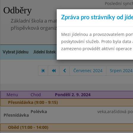
Poslední sync
Odběry
Pondělí 7.7.20
Zpráva pro strávníky od jíd
Základní škola a mateřská škola, Pavlovice u Přerova,
příspěvková organizace
Mezi jídelnou a provozovatelem por
poskytování služeb. Proto byla dat
zamezeno provádět aktivní operace (
Vybrat jídelnu
Jídelní lístek
Historie
Kontakty a informace
Spot
Červenec 2024
Srpen 2024
Menu
Chod
Pondělí 2. 9. 2024
Přesnídávka (9:00 - 9:15)
Polévka
veka,arašidová p
Přesnídávka
Oběd (11:00 - 14:00)