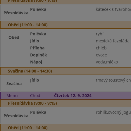
Přesnídávka (9:00 - 9:15)
Polévka
šáteček s tvaroho
Přesnídávka
Oběd (11:00 - 14:00)
Polévka
rybí
Oběd
Jídlo
mexická fazoláda
Příloha
chléb
Doplněk
ovoce
Nápoj
voda,mléko
Svačina (14:00 - 14:30)
Jídlo
tmavý toustový c
Svačina
Menu
Chod
Čtvrtek 12. 9. 2024
Přesnídávka (9:00 - 9:15)
Polévka
rohlík,ovocný jogu
Přesnídávka
Oběd (11:00 - 14:00)