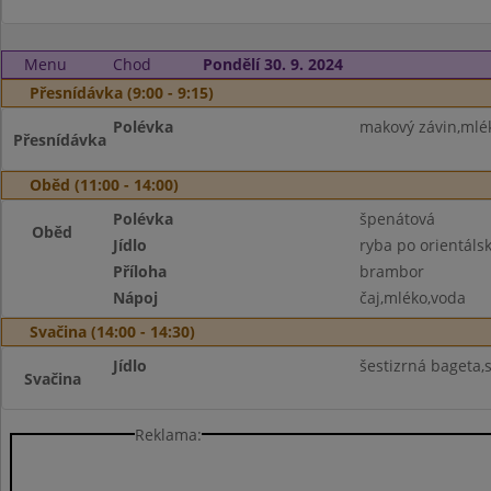
Menu
Chod
Pondělí 30. 9. 2024
Přesnídávka (9:00 - 9:15)
Polévka
makový závin,mlék
Přesnídávka
Oběd (11:00 - 14:00)
Polévka
špenátová
Oběd
Jídlo
ryba po orientáls
Příloha
brambor
Nápoj
čaj,mléko,voda
Svačina (14:00 - 14:30)
Jídlo
šestizrná bageta,
Svačina
Reklama: