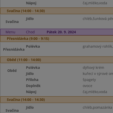
Nápoj
čaj,mléko,voda
Svačina (14:00 - 14:30)
Jídlo
chléb,šunková pěn
Svačina
Menu
Chod
Pátek 20. 9. 2024
Přesnídávka (9:00 - 9:15)
Polévka
grahamový rohlík,
Přesnídávka
Oběd (11:00 - 14:00)
Polévka
dýňový krém
Oběd
Jídlo
kuřecí v sýrové o
Příloha
špagety
Doplněk
ovoce
Nápoj
čaj,mléko,voda
Svačina (14:00 - 14:30)
Jídlo
chléb,pomazánka z
Svačina