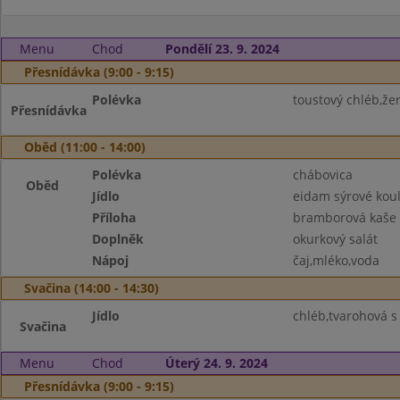
Menu
Chod
Pondělí 23. 9. 2024
Přesnídávka (9:00 - 9:15)
Polévka
toustový chléb,že
Přesnídávka
Oběd (11:00 - 14:00)
Polévka
chábovica
Oběd
Jídlo
eidam sýrové kou
Příloha
bramborová kaše
Doplněk
okurkový salát
Nápoj
čaj,mléko,voda
Svačina (14:00 - 14:30)
Jídlo
chléb,tvarohová s 
Svačina
Menu
Chod
Úterý 24. 9. 2024
Přesnídávka (9:00 - 9:15)