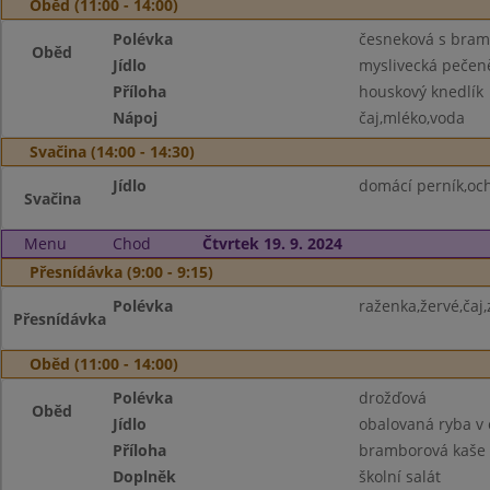
Oběd (11:00 - 14:00)
Polévka
česneková s bra
Oběd
Jídlo
myslivecká pečen
Příloha
houskový knedlík
Nápoj
čaj,mléko,voda
Svačina (14:00 - 14:30)
Jídlo
domácí perník,oc
Svačina
Menu
Chod
Čtvrtek 19. 9. 2024
Přesnídávka (9:00 - 9:15)
Polévka
raženka,žervé,čaj
Přesnídávka
Oběd (11:00 - 14:00)
Polévka
drožďová
Oběd
Jídlo
obalovaná ryba v 
Příloha
bramborová kaše
Doplněk
školní salát