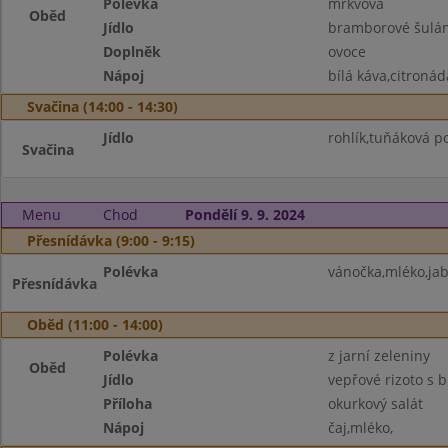
Polévka
mrkvová
Oběd
Jídlo
bramborové šulá
Doplněk
ovoce
Nápoj
bílá káva,citronád
Svačina (14:00 - 14:30)
Jídlo
rohlík,tuňáková p
Svačina
Menu
Chod
Pondělí 9. 9. 2024
Přesnídávka (9:00 - 9:15)
Polévka
vánočka,mléko,jab
Přesnídávka
Oběd (11:00 - 14:00)
Polévka
z jarní zeleniny
Oběd
Jídlo
vepřové rizoto s 
Příloha
okurkový salát
Nápoj
čaj,mléko,