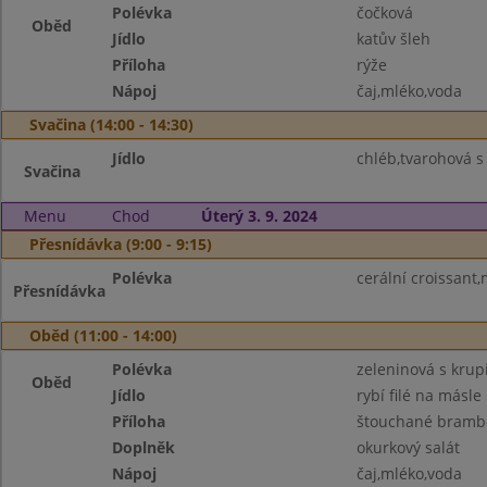
Polévka
čočková
Oběd
Jídlo
katův šleh
Příloha
rýže
Nápoj
čaj,mléko,voda
Svačina (14:00 - 14:30)
Jídlo
chléb,tvarohová s 
Svačina
Menu
Chod
Úterý 3. 9. 2024
Přesnídávka (9:00 - 9:15)
Polévka
cerální croissant,
Přesnídávka
Oběd (11:00 - 14:00)
Polévka
zeleninová s krup
Oběd
Jídlo
rybí filé na másle
Příloha
štouchané bramb
Doplněk
okurkový salát
Nápoj
čaj,mléko,voda