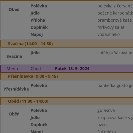
Polévka
polevka z červené
Oběd
Jídlo
pečené karbenátk
Příloha
bramborová kaše
Doplněk
mrkvový salát
Nápoj
voda,mléko
Svačina (14:00 - 14:30)
Jídlo
chléb,tuňáková p
Svačina
Menu
Chod
Pátek 13. 9. 2024
Přesnídávka (9:00 - 9:15)
Polévka
banketka gusto g
Přesnídávka
Oběd (11:00 - 14:00)
Polévka
gulášová
Oběd
Jídlo
krupicová kaše s
Doplněk
ovoce
Nápoj
čaj,mléko