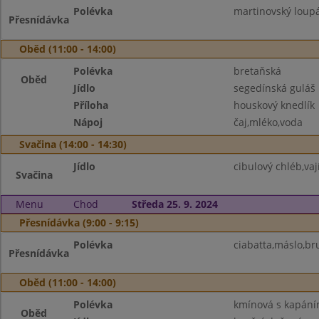
Polévka
martinovský loupá
Přesnídávka
Oběd (11:00 - 14:00)
Polévka
bretaňská
Oběd
Jídlo
segedínská guláš
Příloha
houskový knedlík
Nápoj
čaj,mléko,voda
Svačina (14:00 - 14:30)
Jídlo
cibulový chléb,va
Svačina
Menu
Chod
Středa 25. 9. 2024
Přesnídávka (9:00 - 9:15)
Polévka
ciabatta,máslo,br
Přesnídávka
Oběd (11:00 - 14:00)
Polévka
kmínová s kapán
Oběd