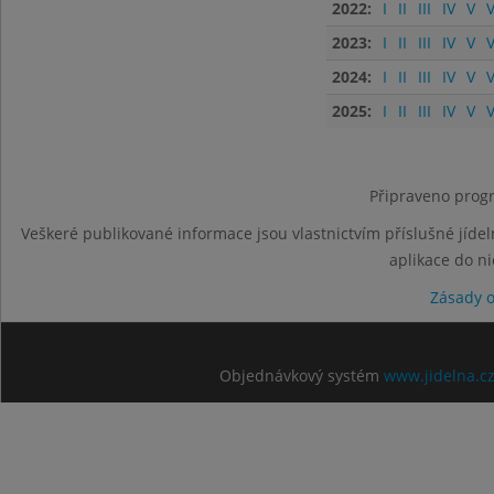
2022:
I
II
III
IV
V
V
2023:
I
II
III
IV
V
V
2024:
I
II
III
IV
V
V
2025:
I
II
III
IV
V
V
Připraveno progr
Veškeré publikované informace jsou vlastnictvím příslušné jídel
aplikace do n
Zásady 
Objednávkový systém
www.jidelna.c