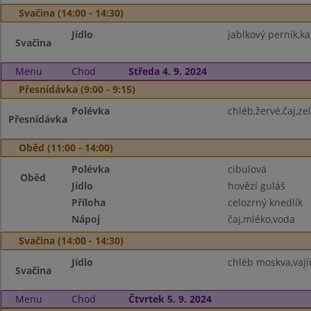
Svačina (14:00 - 14:30)
Jídlo
jablkový perník,k
Svačina
Menu
Chod
Středa 4. 9. 2024
Přesnídávka (9:00 - 9:15)
Polévka
chléb,žervé,čaj,ze
Přesnídávka
Oběd (11:00 - 14:00)
Polévka
cibulová
Oběd
Jídlo
hovězí guláš
Příloha
celozrný knedlík
Nápoj
čaj,mléko,voda
Svačina (14:00 - 14:30)
Jídlo
chléb moskva,vaj
Svačina
Menu
Chod
Čtvrtek 5. 9. 2024