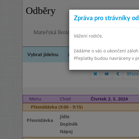
Odběry
Zpráva pro strávníky od 
Mateřská škola Šebetov, příspěvková organ
Vážení rodiče,
žádáme o vás o ukončení záloh
Vybrat jídelnu
Jídelní lístek
Historie
Kon
Přeplatky budou navráceny v 
Březe
Menu
Chod
Čtvrtek 2. 5. 2024
Přesnídávka (9:00 - 9:15)
Jídlo
Přesnídávka
Doplněk
Nápoj