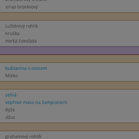
sirup broskvový
Luštěnivý rohlík
hruška
Horká čokoláda
bublanina s ovocem
Mléko
zelná
vepřové maso na žampionech
Rýže
džus
grahamový rohlík