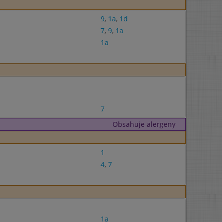
9
,
1a
,
1d
7
,
9
,
1a
1a
7
Obsahuje alergeny
1
4
,
7
1a