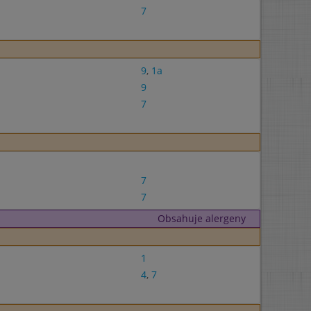
7
9
,
1a
9
7
7
7
Obsahuje alergeny
1
4
,
7