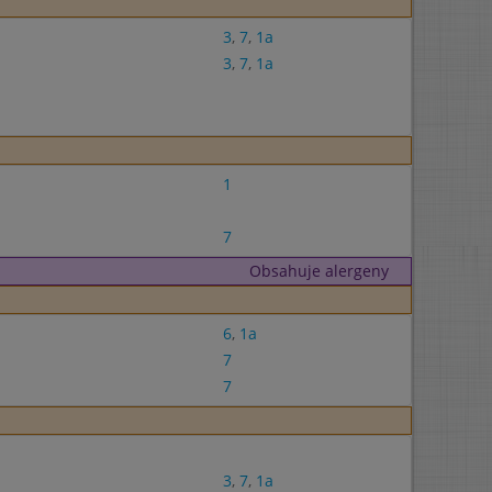
3
,
7
,
1a
3
,
7
,
1a
1
7
Obsahuje alergeny
6
,
1a
7
7
3
,
7
,
1a