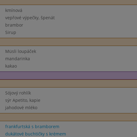
kmínová
vepřové výpečky, špenát
brambor
Sirup
Müsli loupáček
mandarinka
kakao
Sójový rohlík
sýr Apetito, kapie
jahodové mléko
frankfurtská s bramborem
dukátové buchtičky s krémem