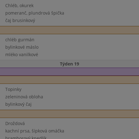
Chléb, okurek
pomeranč, plundrová špička
čaj brusinkový
chléb gurmán
bylinkové máslo
mléko vanilkové
Týden 19
Topinky
zeleninová obloha
bylinkový čaj
Droždová
kachní prsa, šípková omáčka
bramborový knedlík