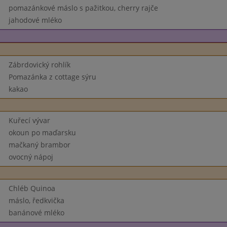
pomazánkové máslo s pažitkou, cherry rajče
jahodové mléko
Zábrdovický rohlík
Pomazánka z cottage sýru
kakao
Kuřecí vývar
okoun po maďarsku
mačkaný brambor
ovocný nápoj
Chléb Quinoa
máslo, ředkvička
banánové mléko