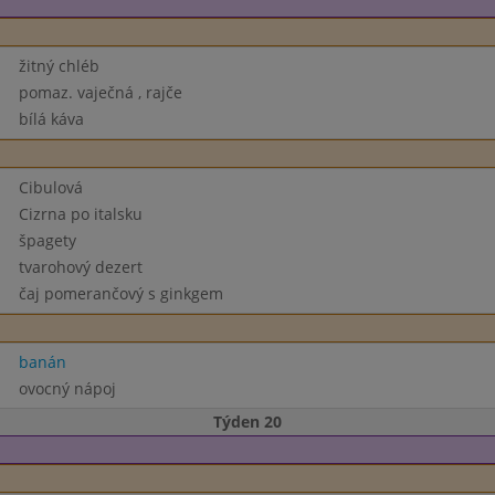
žitný chléb
pomaz. vaječná , rajče
bílá káva
Cibulová
Cizrna po italsku
špagety
tvarohový dezert
čaj pomerančový s ginkgem
banán
ovocný nápoj
Týden 20