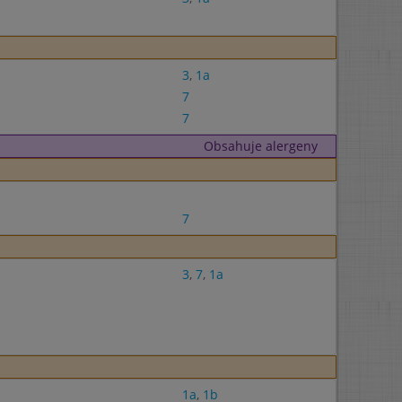
3
,
1a
7
7
Obsahuje alergeny
7
3
,
7
,
1a
1a
,
1b