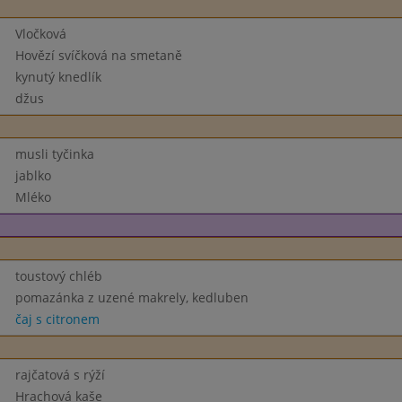
Vločková
Hovězí svíčková na smetaně
kynutý knedlík
džus
musli tyčinka
jablko
Mléko
toustový chléb
pomazánka z uzené makrely, kedluben
čaj s citronem
rajčatová s rýží
Hrachová kaše