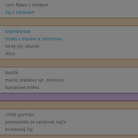
corn flakes s mlékem
čaj s citronem
bramborová
rizoto s masem a zeleninou
tvrdý sýr, okurek
džus
Rohlík
máslo, plátkový sýr, zelenina
banánové mléko
chléb gurmán
pomazánka ze sardinek, rajče
broskvový čaj