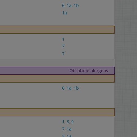
6
,
1a
,
1b
1a
1
7
7
Obsahuje alergeny
6
,
1a
,
1b
1
,
3
,
9
7
,
1a
3
,
1a