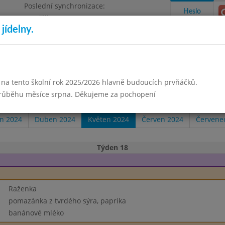
Poslední synchronizace:
Heslo
Pondělí 3.8.2026 18:05
jídelny.
Omezení objednávek
izace
 na tento školní rok 2025/2026 hlavně budoucích prvňáčků.
takty a informace
Docházka
Aktivity
průběhu měsíce srpna. Děkujeme za pochopení
n 2024
Duben 2024
Květen 2024
Červen 2024
Červene
Týden 18
Raženka
pomazánka z tvrdého sýra, paprika
banánové mléko