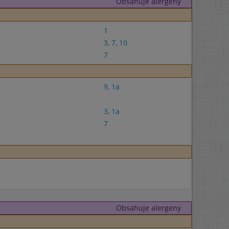
Obsahuje alergeny
1
3
,
7
,
10
7
9
,
1a
3
,
1a
7
Obsahuje alergeny