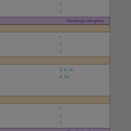
7
7
Obsahuje alergeny
1
7
7
3
,
9
,
1a
4
,
1a
1
7
7