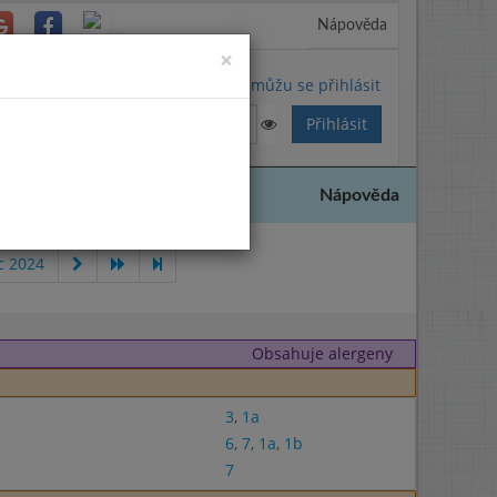
Nápověda
Close
×
Nemůžu se přihlásit
Nápověda
c 2024
Obsahuje alergeny
3
,
1a
6
,
7
,
1a
,
1b
7