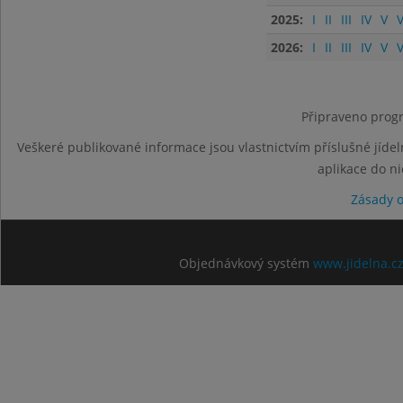
2025:
I
II
III
IV
V
V
2026:
I
II
III
IV
V
V
Připraveno progr
Veškeré publikované informace jsou vlastnictvím příslušné jídel
aplikace do n
Zásady 
Objednávkový systém
www.jidelna.c