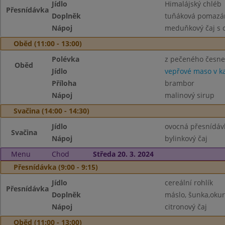
Jídlo
Himalájský chléb
Přesnídávka
Doplněk
tuňáková pomazán
Nápoj
meduňkový čaj s 
Oběd (11:00 - 13:00)
Polévka
z pečeného česn
Oběd
Jídlo
vepřové maso v k
Příloha
brambor
Nápoj
malinový sirup
Svačina (14:00 - 14:30)
Jídlo
ovocná přesnídáv
Svačina
Nápoj
bylinkový čaj
Menu
Chod
Středa 20. 3. 2024
Přesnídávka (9:00 - 9:15)
Jídlo
cereální rohlík
Přesnídávka
Doplněk
máslo, šunka,oku
Nápoj
citronový čaj
Oběd (11:00 - 13:00)