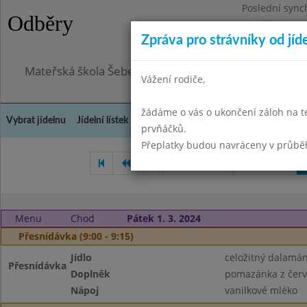
Poslední sync
Odběry
Pondělí 3.8.20
Zpráva pro strávníky od jíd
Omezení obje
Mateřská škola Šebetov, příspěvková organizace
Vážení rodiče,
žádáme o vás o ukončení záloh na t
Vybrat jídelnu
Jídelní lístek
Historie
Kontakty a informace
Doch
prvňáčků.
Přeplatky budou navráceny v průbě
Leden 2024
Únor 2024
Menu
Chod
Pátek 1. 3. 2024
Přesnídávka (9:00 - 9:15)
Jídlo
celožitný dalamá
Přesnídávka
Doplněk
pomazánka z červ
Nápoj
vanilkové mléko