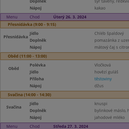
Doplněk
sýr tavený, ředkvi
Nápoj
kakao
Menu
Chod
Úterý 26. 3. 2024
Přesnídávka (9:00 - 9:15)
Jídlo
Chléb špaldový
Přesnídávka
Doplněk
pomazánka z uze
Nápoj
mátový čaj s citr
Oběd (11:00 - 13:00)
Polévka
Vločková
Oběd
Jídlo
hovězí guláš
Příloha
těstoviny
Nápoj
džus
Svačina (14:00 - 14:30)
Jídlo
knuspi
Svačina
Doplněk
bylinkové máslo, 
Nápoj
jahodové mléko
Menu
Chod
Středa 27. 3. 2024