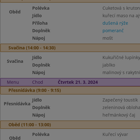
Polévka
Cuketová s kruton
Oběd
Jídlo
kuřecí maso na aj
Příloha
dušená rýže
Doplněk
pomeranč
Nápoj
mošt
Svačina (14:00 - 14:30)
Jídlo
Kukuřičné lupínky
Svačina
Doplněk
jablko
Nápoj
malinový s rakyt
Menu
Chod
Čtvrtek 21. 3. 2024
Přesnídávka (9:00 - 9:15)
Jídlo
Zapečený toustík
Přesnídávka
Doplněk
zeleninová obloh
Nápoj
heřmánkový čaj
Oběd (11:00 - 13:00)
Polévka
Kuřecí vývar
Oběd