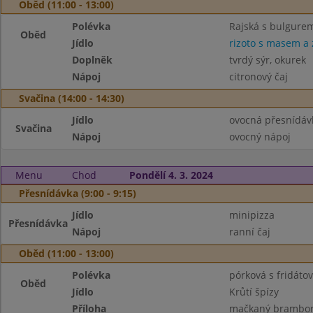
Oběd (11:00 - 13:00)
Polévka
Rajská s bulgure
Oběd
Jídlo
rizoto s masem a 
Doplněk
tvrdý sýr, okurek
Nápoj
citronový čaj
Svačina (14:00 - 14:30)
Jídlo
ovocná přesnídáv
Svačina
Nápoj
ovocný nápoj
Menu
Chod
Pondělí 4. 3. 2024
Přesnídávka (9:00 - 9:15)
Jídlo
minipizza
Přesnídávka
Nápoj
ranní čaj
Oběd (11:00 - 13:00)
Polévka
pórková s fridáto
Oběd
Jídlo
Krůtí špízy
Příloha
mačkaný brambo