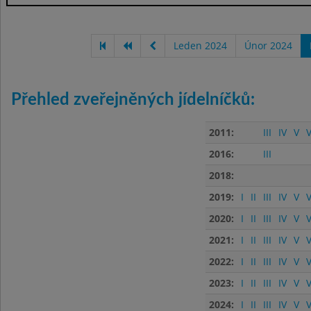
Leden 2024
Únor 2024
Přehled zveřejněných jídelníčků:
2011:
III
IV
V
V
2016:
III
2018:
2019:
I
II
III
IV
V
V
2020:
I
II
III
IV
V
V
2021:
I
II
III
IV
V
V
2022:
I
II
III
IV
V
V
2023:
I
II
III
IV
V
V
2024:
I
II
III
IV
V
V