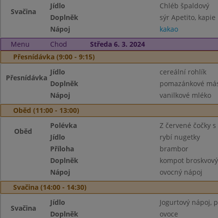
Jídlo
Chléb špaldový
Svačina
Doplněk
sýr Apetito, kapie
Nápoj
kakao
Menu
Chod
Středa 6. 3. 2024
Přesnídávka (9:00 - 9:15)
Jídlo
cereální rohlík
Přesnídávka
Doplněk
pomazánkové másl
Nápoj
vanilkové mléko
Oběd (11:00 - 13:00)
Polévka
Z červené čočky 
Oběd
Jídlo
rybí nugetky
Příloha
brambor
Doplněk
kompot broskvový
Nápoj
ovocný nápoj
Svačina (14:00 - 14:30)
Jídlo
Jogurtový nápoj, p
Svačina
Doplněk
ovoce