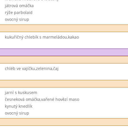
játrová omáčka
rýže parbolaid
ovocný sirup
kukuřičný chlebík s marmeládou,kakao
chléb ve vajíčku,zelenina,čaj
jarní s kuskusem
česneková omáčka,vařené hovězí maso
kynutý knedlík
ovocný sirup