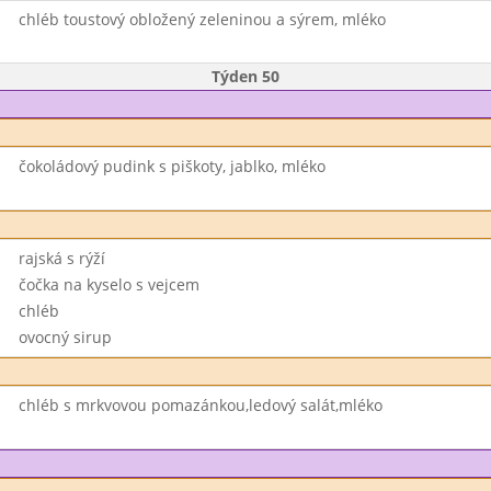
chléb toustový obložený zeleninou a sýrem, mléko
Týden 50
čokoládový pudink s piškoty, jablko, mléko
rajská s rýží
čočka na kyselo s vejcem
chléb
ovocný sirup
chléb s mrkvovou pomazánkou,ledový salát,mléko