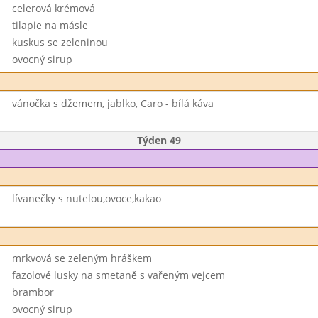
celerová krémová
tilapie na másle
kuskus se zeleninou
ovocný sirup
vánočka s džemem, jablko, Caro - bílá káva
Týden 49
lívanečky s nutelou,ovoce,kakao
mrkvová se zeleným hráškem
fazolové lusky na smetaně s vařeným vejcem
brambor
ovocný sirup