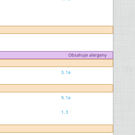
Obsahuje alergeny
3
,
1a
9
,
1a
1
,
3