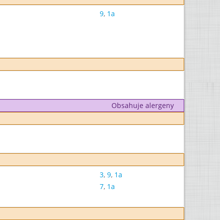
9
,
1a
Obsahuje alergeny
3
,
9
,
1a
7
,
1a