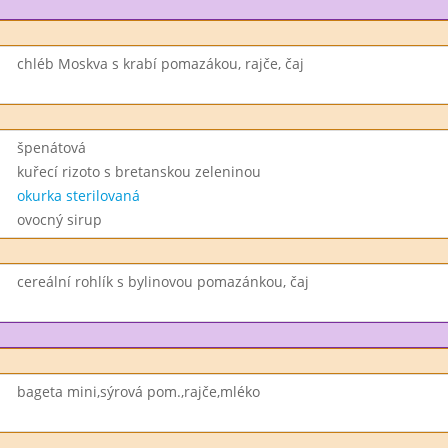
chléb Moskva s krabí pomazákou, rajče, čaj
špenátová
kuřecí rizoto s bretanskou zeleninou
okurka sterilovaná
ovocný sirup
cereální rohlík s bylinovou pomazánkou, čaj
bageta mini,sýrová pom.,rajče,mléko