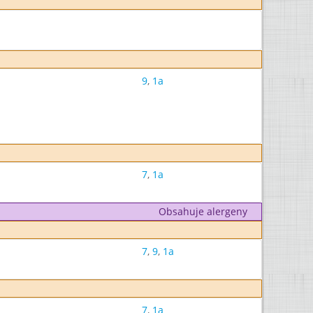
9
,
1a
7
,
1a
Obsahuje alergeny
7
,
9
,
1a
7
,
1a