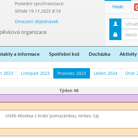
Poslední synchronizace:
Heslo
Středa 19.11.2025 8:14
Omezení objednávek
spěvková organizace
takty a informace
Spotřební koš
Docházka
Aktivity
en 2023
Listopad 2023
Prosinec 2023
Leden 2024
Únor 
Týden 48
chléb Moskva s krabí pomazánkou, mrkev, čaj