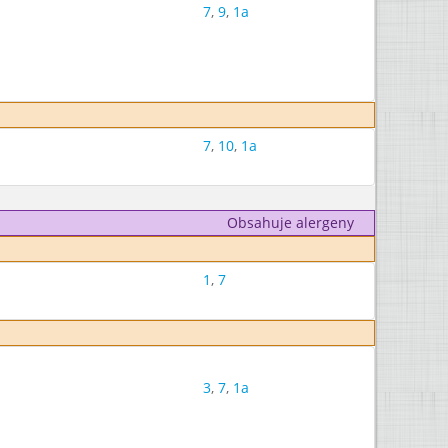
7
,
9
,
1a
7
,
10
,
1a
Obsahuje alergeny
1
,
7
3
,
7
,
1a