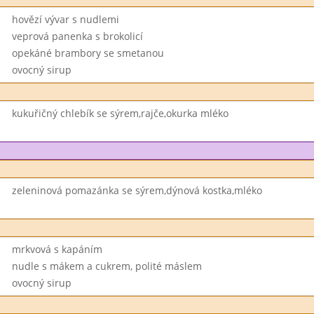
hovězí vývar s nudlemi
veprová panenka s brokolicí
opekáné brambory se smetanou
ovocný sirup
kukuřičný chlebík se sýrem,rajče,okurka mléko
zeleninová pomazánka se sýrem,dýnová kostka,mléko
mrkvová s kapáním
nudle s mákem a cukrem, polité máslem
ovocný sirup