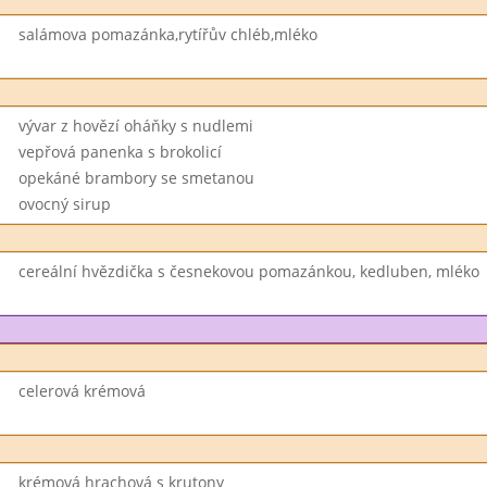
salámova pomazánka,rytířův chléb,mléko
vývar z hovězí oháňky s nudlemi
vepřová panenka s brokolicí
opekáné brambory se smetanou
ovocný sirup
cereální hvězdička s česnekovou pomazánkou, kedluben, mléko
celerová krémová
krémová hrachová s krutony