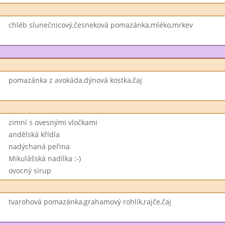
chléb slunečnicový,česneková pomazánka,mléko,mrkev
pomazánka z avokáda,dýnová kostka,čaj
zimní s ovesnými vločkami
andělská křídla
nadýchaná peřina
Mikulášská nadílka :-)
ovocný sirup
tvarohová pomazánka,grahamový rohlík,rajče,čaj