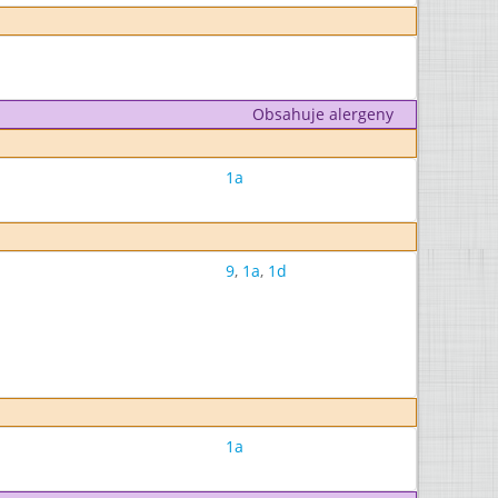
Obsahuje alergeny
1a
9
,
1a
,
1d
1a