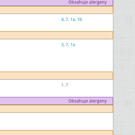
Obsahuje alergeny
4
,
7
,
1a
,
1b
3
,
7
,
1a
1
,
7
Obsahuje alergeny