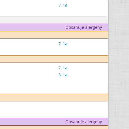
7
,
1a
Obsahuje alergeny
7
,
1a
7
,
1a
3
,
1a
Obsahuje alergeny