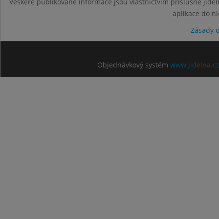
Veškeré publikované informace jsou vlastnictvím příslušné jídel
aplikace do n
Zásady 
Objednávkový systém
www.jidelna.c