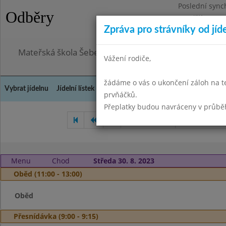
Poslední sync
Odběry
Pondělí 3.8.20
Zpráva pro strávníky od jíd
Omezení obje
Mateřská škola Šebetov, příspěvková organizace
Vážení rodiče,
žádáme o vás o ukončení záloh na t
Vybrat jídelnu
Jídelní lístek
Historie
Kontakty a informace
Doch
prvňáčků.
Přeplatky budou navráceny v průbě
Červen 2023
Červenec 20
Menu
Chod
Středa 30. 8. 2023
Oběd (11:00 - 13:00)
Oběd
Přesnídávka (9:00 - 9:15)