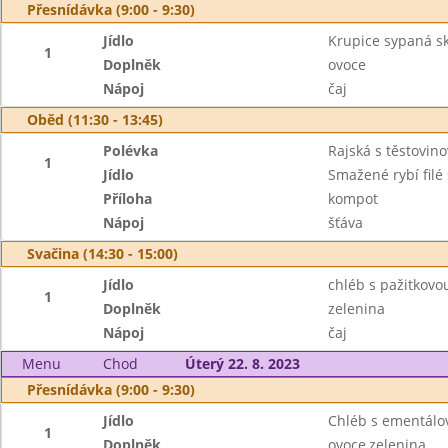
Přesnídávka (9:00 - 9:30)
Jídlo
Krupice sypaná sk
1
Doplněk
ovoce
Nápoj
čaj
Oběd (11:30 - 13:45)
Polévka
Rajská s těstovino
1
Jídlo
Smažené rybí filé
Příloha
kompot
Nápoj
šťáva
Svačina (14:30 - 15:00)
Jídlo
chléb s pažitkov
1
Doplněk
zelenina
Nápoj
čaj
Menu
Chod
Úterý 22. 8. 2023
Přesnídávka (9:00 - 9:30)
Jídlo
Chléb s ementál
1
Doplněk
ovoce,zelenina