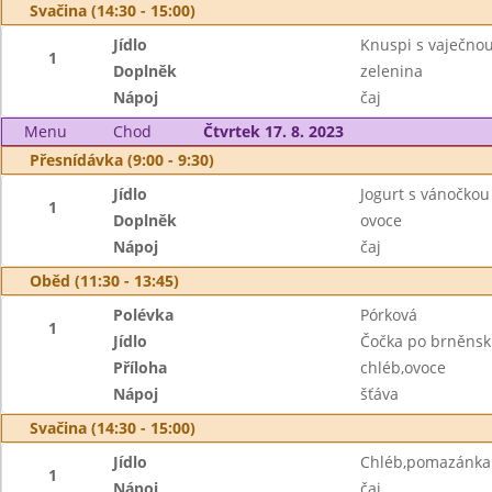
Svačina (14:30 - 15:00)
Jídlo
Knuspi s vaječn
1
Doplněk
zelenina
Nápoj
čaj
Menu
Chod
Čtvrtek 17. 8. 2023
Přesnídávka (9:00 - 9:30)
Jídlo
Jogurt s vánočkou
1
Doplněk
ovoce
Nápoj
čaj
Oběd (11:30 - 13:45)
Polévka
Pórková
1
Jídlo
Čočka po brněnsk
Příloha
chléb,ovoce
Nápoj
šťáva
Svačina (14:30 - 15:00)
Jídlo
Chléb,pomazánka z
1
Nápoj
čaj