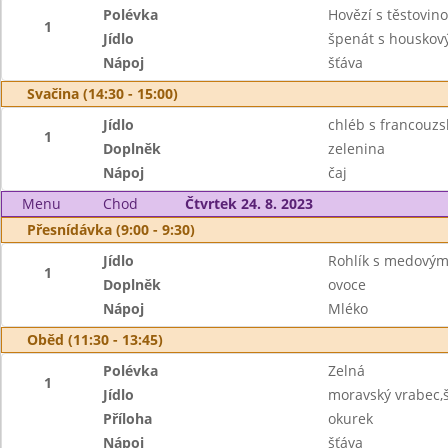
Polévka
Hovězí s těstovin
1
Jídlo
špenát s housko
Nápoj
šťáva
Svačina (14:30 - 15:00)
Jídlo
chléb s francouz
1
Doplněk
zelenina
Nápoj
čaj
Menu
Chod
Čtvrtek 24. 8. 2023
Přesnídávka (9:00 - 9:30)
Jídlo
Rohlík s medový
1
Doplněk
ovoce
Nápoj
Mléko
Oběd (11:30 - 13:45)
Polévka
Zelná
1
Jídlo
moravský vrabec,
Příloha
okurek
Nápoj
šťáva