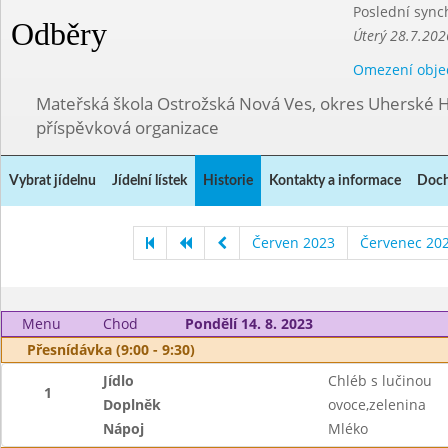
Poslední sync
Odběry
Úterý 28.7.202
Omezení obje
Mateřská škola Ostrožská Nová Ves, okres Uherské H
příspěvková organizace
Vybrat jídelnu
Jídelní lístek
Historie
Kontakty a informace
Doch
Červen 2023
Červenec 20
Menu
Chod
Pondělí 14. 8. 2023
Přesnídávka (9:00 - 9:30)
Jídlo
Chléb s lučinou
1
Doplněk
ovoce,zelenina
Nápoj
Mléko