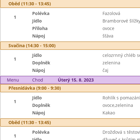
Oběd (11:30 - 13:45)
Polévka
Fazolová
1
Jídlo
Bramborové šlížk
Příloha
ovoce
Nápoj
šťáva
Svačina (14:30 - 15:00)
Jídlo
celozrnný chléb 
1
Doplněk
zelenina
Nápoj
čaj
Menu
Chod
Úterý 15. 8. 2023
Přesnídávka (9:00 - 9:30)
Jídlo
Rohlík s pomazá
1
Doplněk
ovoce,zelenina
Nápoj
Kakao
Oběd (11:30 - 13:45)
Polévka
Drožďová s těstov
1
Jídlo
džuveč s krůtím 