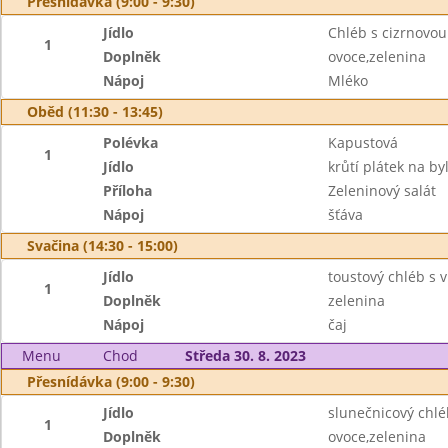
Přesnídávka (9:00 - 9:30)
Jídlo
Chléb s cizrnovo
1
Doplněk
ovoce,zelenina
Nápoj
Mléko
Oběd (11:30 - 13:45)
Polévka
Kapustová
1
Jídlo
krůtí plátek na by
Příloha
Zeleninový salát
Nápoj
šťáva
Svačina (14:30 - 15:00)
Jídlo
toustový chléb s
1
Doplněk
zelenina
Nápoj
čaj
Menu
Chod
Středa 30. 8. 2023
Přesnídávka (9:00 - 9:30)
Jídlo
slunečnicový chl
1
Doplněk
ovoce,zelenina