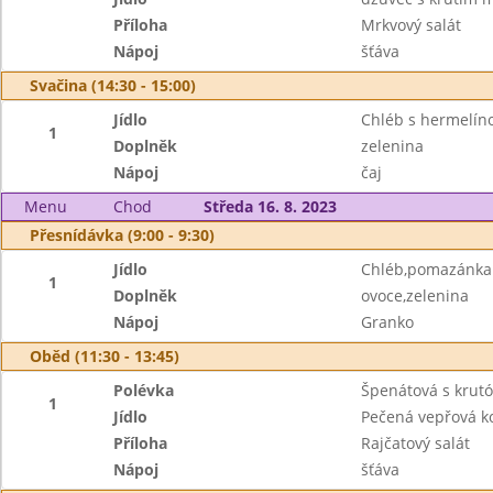
Příloha
Mrkvový salát
Nápoj
šťáva
Svačina (14:30 - 15:00)
Jídlo
Chléb s hermelí
1
Doplněk
zelenina
Nápoj
čaj
Menu
Chod
Středa 16. 8. 2023
Přesnídávka (9:00 - 9:30)
Jídlo
Chléb,pomazánka 
1
Doplněk
ovoce,zelenina
Nápoj
Granko
Oběd (11:30 - 13:45)
Polévka
Špenátová s krut
1
Jídlo
Pečená vepřová k
Příloha
Rajčatový salát
Nápoj
šťáva