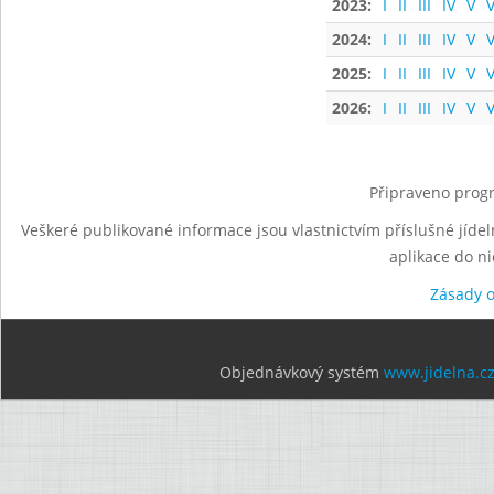
2023:
I
II
III
IV
V
V
2024:
I
II
III
IV
V
V
2025:
I
II
III
IV
V
V
2026:
I
II
III
IV
V
V
Připraveno progr
Veškeré publikované informace jsou vlastnictvím příslušné jídel
aplikace do n
Zásady 
Objednávkový systém
www.jidelna.c