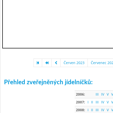
Červen 2023
Červenec 20
Přehled zveřejněných jídelníčků:
2006:
III
IV
V
V
2007:
I
II
III
IV
V
V
2008:
I
II
III
IV
V
V