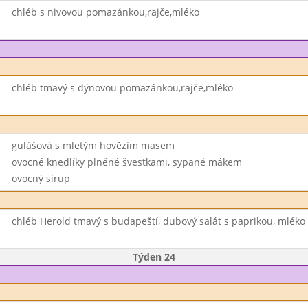
chléb s nivovou pomazánkou,rajče,mléko
chléb tmavý s dýnovou pomazánkou,rajče,mléko
gulášová s mletým hovězím masem
ovocné knedlíky plněné švestkami, sypané mákem
ovocný sirup
chléb Herold tmavý s budapeští, dubový salát s paprikou, mléko
Týden 24