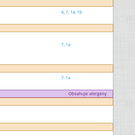
4
,
7
,
1a
,
1b
7
,
1a
7
,
1a
Obsahuje alergeny