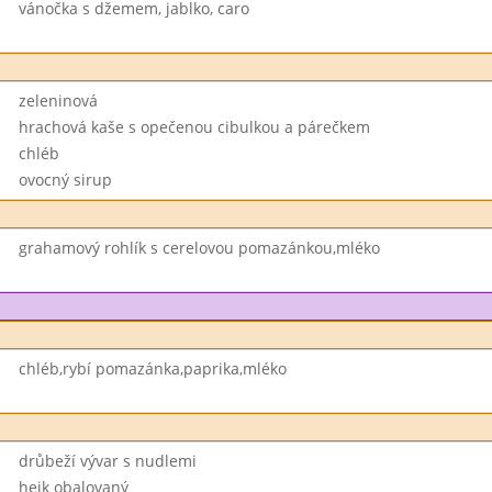
vánočka s džemem, jablko, caro
zeleninová
hrachová kaše s opečenou cibulkou a párečkem
chléb
ovocný sirup
grahamový rohlík s cerelovou pomazánkou,mléko
chléb,rybí pomazánka,paprika,mléko
drůbeží vývar s nudlemi
hejk obalovaný