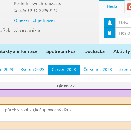
Poslední synchronizace:
Heslo
Středa 19.11.2025 8:14
Omezení objednávek
spěvková organizace
takty a informace
Spotřební koš
Docházka
Aktivity
n 2023
Květen 2023
Červen 2023
Červenec 2023
Srpen
Týden 22
párek v rohlíku,kečup,ovocný džus