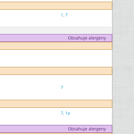
1
,
7
Obsahuje alergeny
7
7
,
1a
Obsahuje alergeny