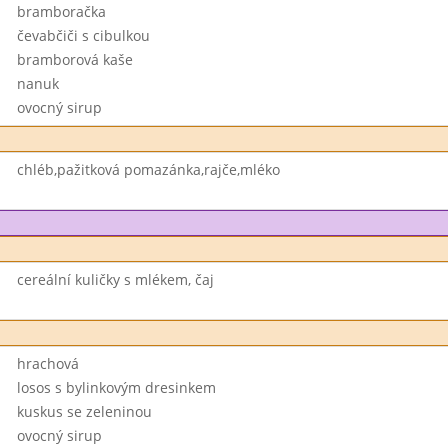
bramboračka
čevabčiči s cibulkou
bramborová kaše
nanuk
ovocný sirup
chléb,pažitková pomazánka,rajče,mléko
cereální kuličky s mlékem, čaj
hrachová
losos s bylinkovým dresinkem
kuskus se zeleninou
ovocný sirup