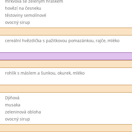
mrkvová se zeleným hráškem
hovězí na česneku
těstoviny semolínové
ovocný sirup
cereální hvězdička s pažitkovou pomazánkou, rajče, mléko
rohlík s máslem a šunkou, okurek, mléko
Dýňová
musaka
zeleninová obloha
ovocný sirup