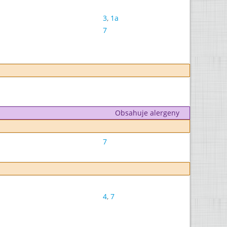
3
,
1a
7
Obsahuje alergeny
7
4
,
7