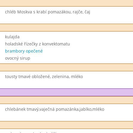
chléb Moskva s krabí pomazákou, rajče, čaj
kulajda
holadské řízečky z konvektomatu
brambory opečené
ovocný sirup
tousty tmavé obložené, zelenina, mléko
chlebánek tmavý,vaječná pomazánka,jablko,mléko