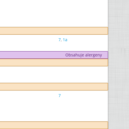
7
,
1a
Obsahuje alergeny
7