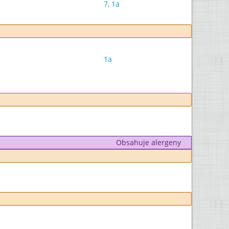
7
,
1a
1a
Obsahuje alergeny