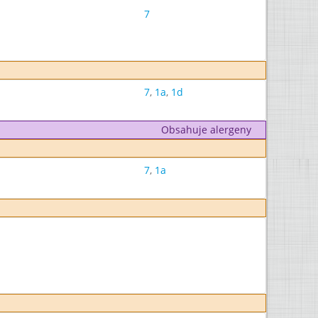
7
7
,
1a
,
1d
Obsahuje alergeny
7
,
1a