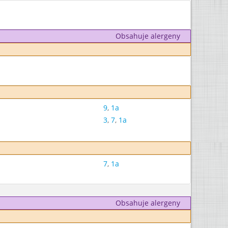
Obsahuje alergeny
9
,
1a
3
,
7
,
1a
7
,
1a
Obsahuje alergeny