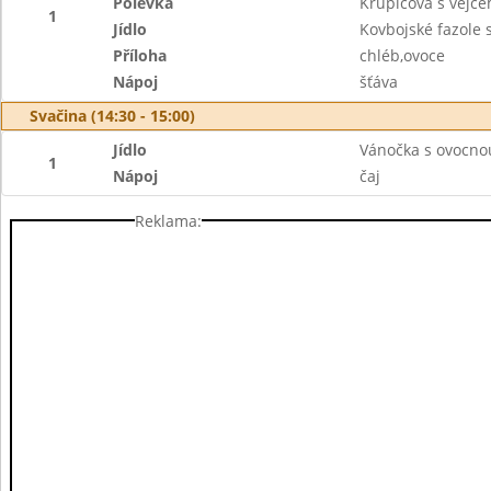
Polévka
Krupicová s vejc
1
Jídlo
Kovbojské fazole
Příloha
chléb,ovoce
Nápoj
šťáva
Svačina (14:30 - 15:00)
Jídlo
Vánočka s ovocno
1
Nápoj
čaj
Reklama: