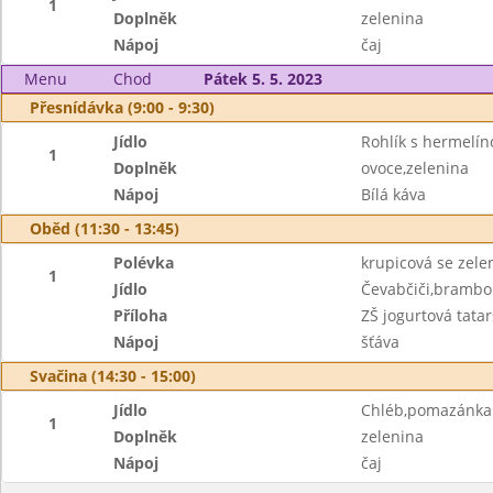
1
Doplněk
zelenina
Nápoj
čaj
Menu
Chod
Pátek 5. 5. 2023
Přesnídávka (9:00 - 9:30)
Jídlo
Rohlík s hermelí
1
Doplněk
ovoce,zelenina
Nápoj
Bílá káva
Oběd (11:30 - 13:45)
Polévka
krupicová se zele
1
Jídlo
Čevabčiči,brambo
Příloha
ZŠ jogurtová tata
Nápoj
šťáva
Svačina (14:30 - 15:00)
Jídlo
Chléb,pomazánka 
1
Doplněk
zelenina
Nápoj
čaj