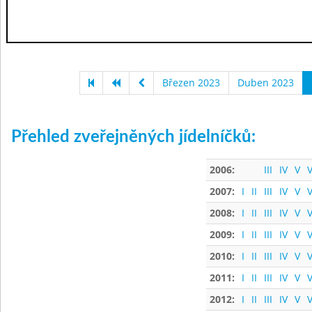
Březen 2023
Duben 2023
Přehled zveřejněných jídelníčků:
2006:
III
IV
V
V
2007:
I
II
III
IV
V
V
2008:
I
II
III
IV
V
V
2009:
I
II
III
IV
V
V
2010:
I
II
III
IV
V
V
2011:
I
II
III
IV
V
V
2012:
I
II
III
IV
V
V