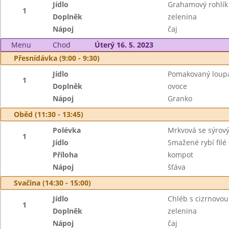
Jídlo
Grahamový rohlí
1
Doplněk
zelenina
Nápoj
čaj
Menu
Chod
Úterý 16. 5. 2023
Přesnídávka (9:00 - 9:30)
Jídlo
Pomakovaný loup
1
Doplněk
ovoce
Nápoj
Granko
Oběd (11:30 - 13:45)
Polévka
Mrkvová se sýro
1
Jídlo
Smažené rybí filé
Příloha
kompot
Nápoj
šťáva
Svačina (14:30 - 15:00)
Jídlo
Chléb s cizrnovo
1
Doplněk
zelenina
Nápoj
čaj