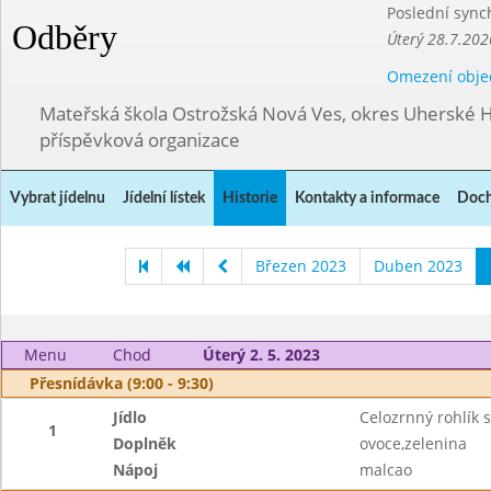
Poslední sync
Odběry
Úterý 28.7.202
Omezení obje
Mateřská škola Ostrožská Nová Ves, okres Uherské H
příspěvková organizace
Vybrat jídelnu
Jídelní lístek
Historie
Kontakty a informace
Doch
Březen 2023
Duben 2023
Menu
Chod
Úterý 2. 5. 2023
Přesnídávka (9:00 - 9:30)
Jídlo
Celozrnný rohlík
1
Doplněk
ovoce,zelenina
Nápoj
malcao