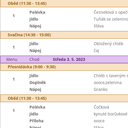
Oběd (11:30 - 13:45)
Polévka
Česneková s ope
1
Jídlo
Tuňák se zelenin
Nápoj
šťáva
Svačina (14:30 - 15:00)
Jídlo
Obložený chléb
1
Nápoj
čaj
Menu
Chod
Středa 3. 5. 2023
Přesnídávka (9:00 - 9:30)
Jídlo
Chléb s taveným 
1
Doplněk
ovoce,zelenina
Nápoj
Granko
Oběd (11:30 - 13:45)
Polévka
Čočková
1
Jídlo
kynuté borůvkové
Příloha
ovoce
Nápoj
šťáva