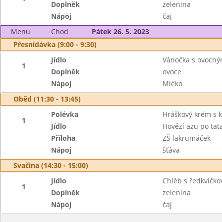
Doplněk
zelenina
Nápoj
čaj
Menu
Chod
Pátek 26. 5. 2023
Přesnídávka (9:00 - 9:30)
Jídlo
Vánočka s ovocn
1
Doplněk
ovoce
Nápoj
Mléko
Oběd (11:30 - 13:45)
Polévka
Hráškový krém s 
1
Jídlo
Hovězí azu po ta
Příloha
ZŠ lakrumáček
Nápoj
šťáva
Svačina (14:30 - 15:00)
Jídlo
Chléb s ředkvičk
1
Doplněk
zelenina
Nápoj
čaj