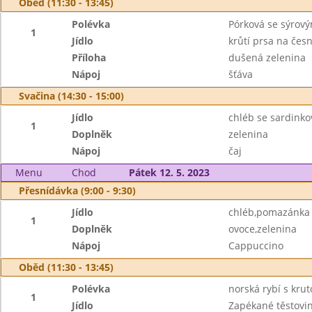
Oběd (11:30 - 13:45)
Polévka
Pórková se sýrov
1
Jídlo
krůtí prsa na čes
Příloha
dušená zelenina
Nápoj
šťáva
Svačina (14:30 - 15:00)
Jídlo
chléb se sardink
1
Doplněk
zelenina
Nápoj
čaj
Menu
Chod
Pátek 12. 5. 2023
Přesnídávka (9:00 - 9:30)
Jídlo
chléb,pomazánka tu
1
Doplněk
ovoce,zelenina
Nápoj
Cappuccino
Oběd (11:30 - 13:45)
Polévka
norská rybí s kru
1
Jídlo
Zapékané těstovi