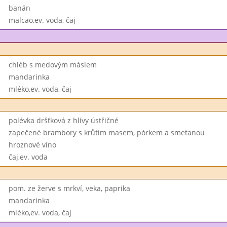
banán
malcao,ev. voda, čaj
chléb s medovým máslem
mandarinka
mléko,ev. voda, čaj
polévka dršťková z hlívy ústřičné
zapečené brambory s krůtím masem, pórkem a smetanou
hroznové víno
čaj,ev. voda
pom. ze žerve s mrkví, veka, paprika
mandarinka
mléko,ev. voda, čaj