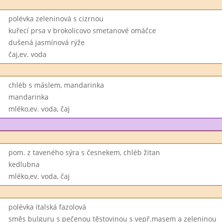
polévka zeleninová s cizrnou
kuřecí prsa v brokolicovo smetanové omáčce
dušená jasmínová rýže
čaj,ev. voda
chléb s máslem, mandarinka
mandarinka
mléko,ev. voda, čaj
pom. z taveného sýra s česnekem, chléb žitan
kedlubna
mléko,ev. voda, čaj
polévka italská fazolová
směs bulguru s pečenou těstovinou s vepř.masem a zeleninou