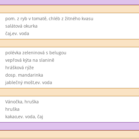
pom. z ryb v tomatě, chléb z žitného kvasu
salátová okurka
čaj,ev. voda
polévka zeleninová s belugou
vepřová kýta na slanině
hrášková rýže
dosp. mandarinka
jablečný mošt,ev. voda
Vánočka, hruška
hruška
kakao,ev. voda, čaj