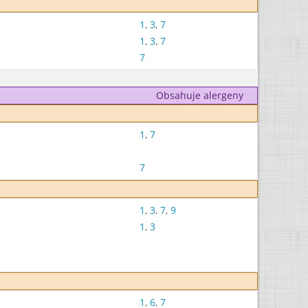
1
,
3
,
7
1
,
3
,
7
7
Obsahuje alergeny
1
,
7
7
1
,
3
,
7
,
9
1
,
3
1
,
6
,
7