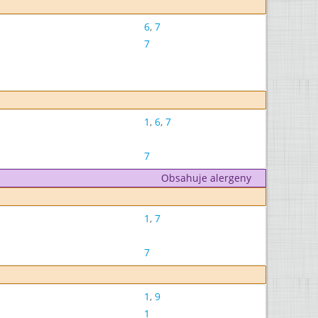
6
,
7
7
1
,
6
,
7
7
Obsahuje alergeny
1
,
7
7
1
,
9
1