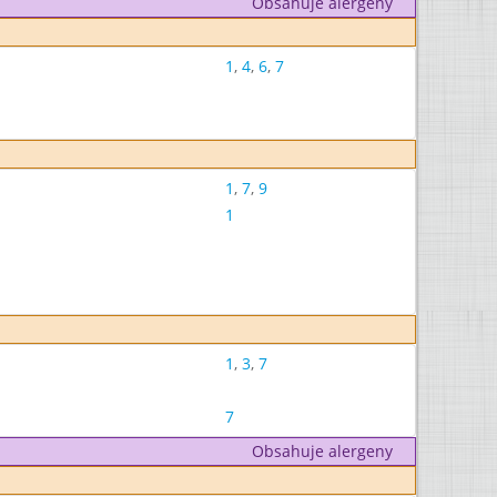
Obsahuje alergeny
1
,
4
,
6
,
7
1
,
7
,
9
1
1
,
3
,
7
7
Obsahuje alergeny