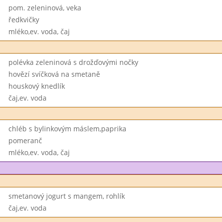
pom. zeleninová, veka
ředkvičky
mléko,ev. voda, čaj
polévka zeleninová s drožďovými nočky
hovězí svíčková na smetaně
houskový knedlík
čaj,ev. voda
chléb s bylinkovým máslem,paprika
pomeranč
mléko,ev. voda, čaj
smetanový jogurt s mangem, rohlík
čaj,ev. voda