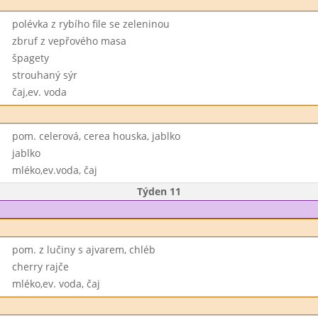
polévka z rybího file se zeleninou
zbruf z vepřového masa
špagety
strouhaný sýr
čaj,ev. voda
pom. celerová, cerea houska, jablko
jablko
mléko,ev.voda, čaj
Týden 11
pom. z lučiny s ajvarem, chléb
cherry rajče
mléko,ev. voda, čaj