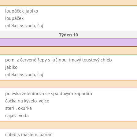
loupáček, jablko
loupáček
mléko,ev. voda, čaj
Týden 10
pom. z červené řepy s lučinou, tmavý toustový chléb
jablko
mléko,ev. voda, čaj
polévka zeleninová se špaldovým kapáním
čočka na kyselo, vejce
steril. okurka
čaj,ev. voda
chléb s máslem, banán