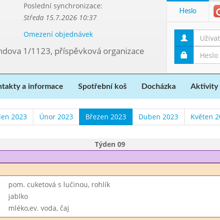
Poslední synchronizace:
Heslo
Středa 15.7.2026 10:37
Omezení objednávek
ndova 1/1123, příspěvková organizace
takty a informace
Spotřební koš
Docházka
Aktivity
den 2023
Únor 2023
Březen 2023
Duben 2023
Květen 2
Týden 09
pom. cuketová s lučinou, rohlík
jablko
mléko,ev. voda, čaj