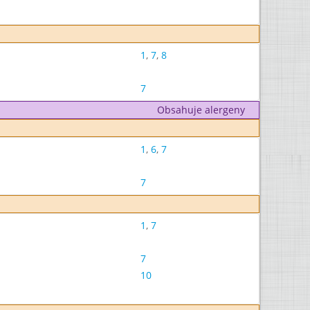
1
,
7
,
8
7
Obsahuje alergeny
1
,
6
,
7
7
1
,
7
7
10