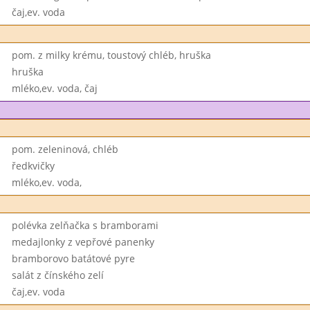
čaj,ev. voda
pom. z milky krému, toustový chléb, hruška
hruška
mléko,ev. voda, čaj
pom. zeleninová, chléb
ředkvičky
mléko,ev. voda,
polévka zelňačka s bramborami
medajlonky z vepřové panenky
bramborovo batátové pyre
salát z čínského zelí
čaj,ev. voda