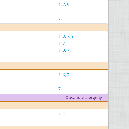
1
,
7
,
9
7
1
,
3
,
7
,
9
1
,
7
1
,
3
,
7
1
,
6
,
7
7
Obsahuje alergeny
1
,
7