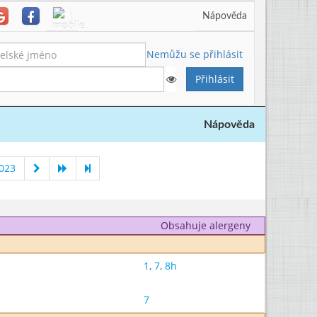
Nápověda
Nemůžu se přihlásit
Nápověda
023
Obsahuje alergeny
1
,
7
,
8h
7