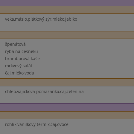
veka,máslo,plátkový sýr,mléko,jablko
špenátová
ryba na česneku
bramborová kaše
mrkvový salát
čaj,mléko,voda
chléb,vajíčková pomazánka,čaj,zelenina
rohlík,vanilkový termix,čaj,ovoce