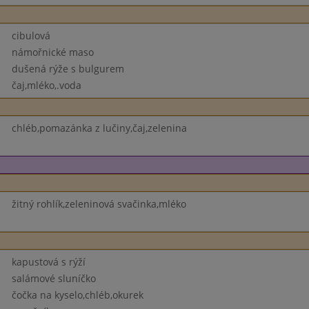
cibulová
námořnické maso
dušená rýže s bulgurem
čaj,mléko,.voda
chléb,pomazánka z lučiny,čaj,zelenina
žitný rohlík,zeleninová svačinka,mléko
kapustová s rýží
salámové sluníčko
čočka na kyselo,chléb,okurek