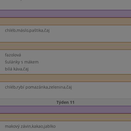
chléb,máslo,paštika,čaj
fazolová
šulánky s mákem
bílá káva,čaj
chléb,rybí pomazánka,zelenina,čaj
Týden 11
makový závin,kakao,jablko