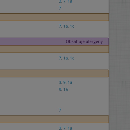
3
,
7
,
1a
7
7
,
1a
,
1c
Obsahuje alergeny
7
,
1a
,
1c
3
,
9
,
1a
9
,
1a
7
3
,
7
,
1a