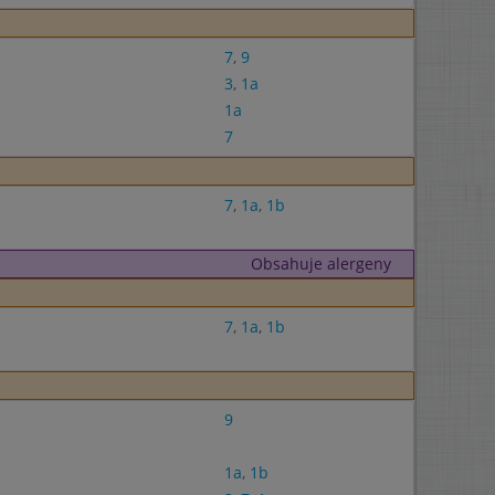
7
,
9
3
,
1a
1a
7
7
,
1a
,
1b
Obsahuje alergeny
7
,
1a
,
1b
9
1a
,
1b