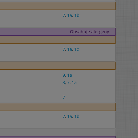
7
,
1a
,
1b
Obsahuje alergeny
7
,
1a
,
1c
9
,
1a
3
,
7
,
1a
7
7
,
1a
,
1b