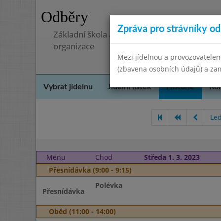
Odběry
Zpráva pro strávníky od 
Základní škola a mateřská škola, Pavlovice 
organizace
Mezi jídelnou a provozovatelem
(zbavena osobních údajů) a zam
Vybrat jídelnu
Jídelní lístek
Historie
Kon
Le
Menu
Chod
Středa 1. 3. 2023
Přesnídávka (9:00 - 9:15)
Polévka
Přesnídávka
Oběd (11:00 - 14:00)