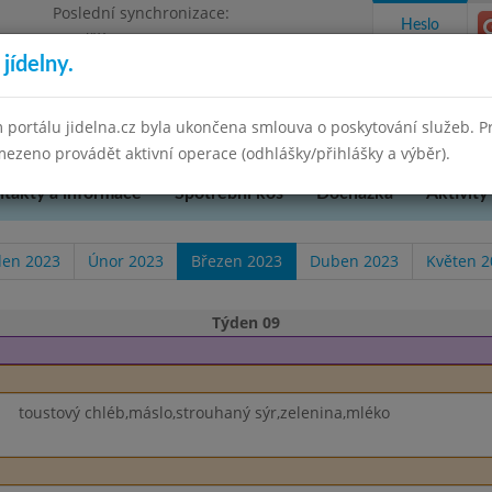
Poslední synchronizace:
Heslo
Pondělí 7.7.2025 9:58
jídelny.
u Přerova, okres Přerov, příspěvková
 portálu jidelna.cz byla ukončena smlouva o poskytování služeb. 
ezeno provádět aktivní operace (odhlášky/přihlášky a výběr).
takty a informace
Spotřební koš
Docházka
Aktivity
den 2023
Únor 2023
Březen 2023
Duben 2023
Květen 2
Týden 09
toustový chléb,máslo,strouhaný sýr,zelenina,mléko