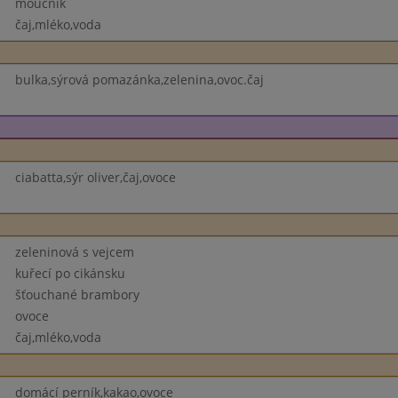
moučník
čaj,mléko,voda
bulka,sýrová pomazánka,zelenina,ovoc.čaj
ciabatta,sýr oliver,čaj,ovoce
zeleninová s vejcem
kuřecí po cikánsku
šťouchané brambory
ovoce
čaj,mléko,voda
domácí perník,kakao,ovoce