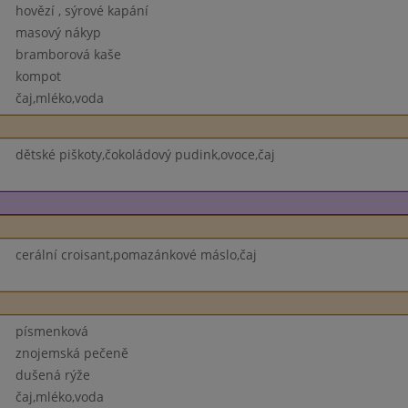
hovězí , sýrové kapání
masový nákyp
bramborová kaše
kompot
čaj,mléko,voda
dětské piškoty,čokoládový pudink,ovoce,čaj
cerální croisant,pomazánkové máslo,čaj
písmenková
znojemská pečeně
dušená rýže
čaj,mléko,voda