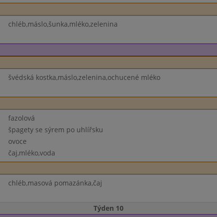
chléb,máslo,šunka,mléko,zelenina
švédská kostka,máslo,zelenina,ochucené mléko
fazolová
špagety se sýrem po uhlířsku
ovoce
čaj,mléko,voda
chléb,masová pomazánka,čaj
Týden 10