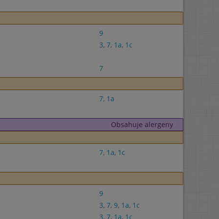
9
3
,
7
,
1a
,
1c
7
7
,
1a
Obsahuje alergeny
7
,
1a
,
1c
9
3
,
7
,
9
,
1a
,
1c
3
,
7
,
1a
,
1c