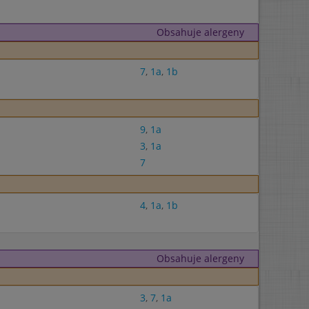
Obsahuje alergeny
7
,
1a
,
1b
9
,
1a
3
,
1a
7
4
,
1a
,
1b
Obsahuje alergeny
3
,
7
,
1a