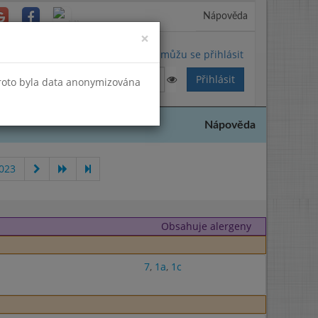
Nápověda
Close
×
Nemůžu se přihlásit
Proto byla data anonymizována
Nápověda
023
Obsahuje alergeny
7
,
1a
,
1c