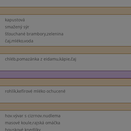
kapustová
smažený sýr
šťouchané brambory,zelenina
čaj,mléko,voda
chléb,pomazánka z eidamu,kápie,čaj
rohlík,kefírové mléko ochucené
hov.vývar s cizrnov.nudlema
masové koule,rajská omáčka
houskové knedlíky