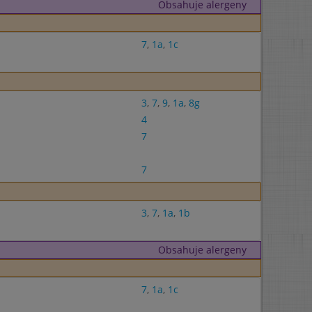
Obsahuje alergeny
7
,
1a
,
1c
3
,
7
,
9
,
1a
,
8g
4
7
7
3
,
7
,
1a
,
1b
Obsahuje alergeny
7
,
1a
,
1c