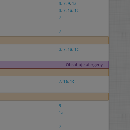
3
,
7
,
9
,
1a
3
,
7
,
1a
,
1c
7
7
3
,
7
,
1a
,
1c
Obsahuje alergeny
7
,
1a
,
1c
9
1a
7