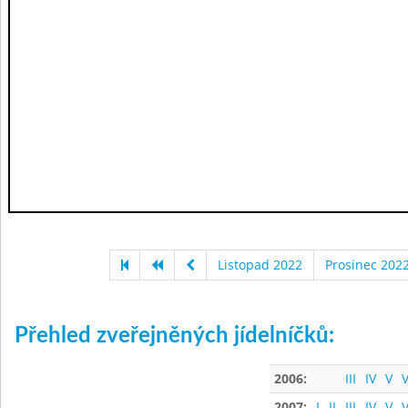
Listopad 2022
Prosinec 202
Přehled zveřejněných jídelníčků:
2006:
III
IV
V
V
2007:
I
II
III
IV
V
V