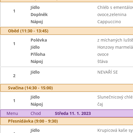
Jídlo
Chléb s ementál
1
Doplněk
ovoce,zelenina
Nápoj
Cappuccino
Oběd (11:30 - 13:45)
Polévka
z míchaných lušt
1
Jídlo
Honzovy marmelá
Příloha
ovoce
Nápoj
šťáva
Jídlo
NEVAŘÍ SE
2
Svačina (14:30 - 15:00)
Jídlo
Slunečnicový chlé
1
Nápoj
čaj
Menu
Chod
Středa 11. 1. 2023
Přesnídávka (9:00 - 9:30)
Jídlo
Krupicová kaše sy