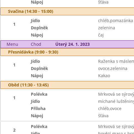
Nápoj
šťáva
Svačina (14:30 - 15:00)
Jídlo
chléb,pomazánka 
1
Doplněk
zelenina
Nápoj
čaj
Menu
Chod
Úterý 24. 1. 2023
Přesnídávka (9:00 - 9:30)
Jídlo
Raženka s másle
1
Doplněk
ovoce,zelenina
Nápoj
Kakao
Oběd (11:30 - 13:45)
Polévka
Mrkvová se sýro
1
Jídlo
míchané luštěniny
Příloha
chléb,ovoce
Nápoj
šťáva
Polévka
Mrkvová se sýro
2
Jídlo
hovězí maso s bro