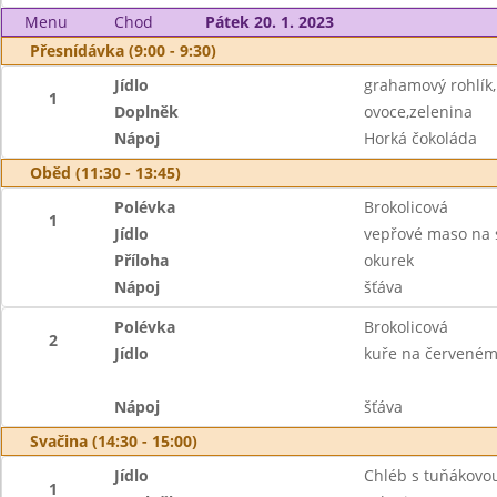
Menu
Chod
Pátek 20. 1. 2023
Přesnídávka (9:00 - 9:30)
Jídlo
grahamový rohlík
1
Doplněk
ovoce,zelenina
Nápoj
Horká čokoláda
Oběd (11:30 - 13:45)
Polévka
Brokolicová
1
Jídlo
vepřové maso na s
Příloha
okurek
Nápoj
šťáva
Polévka
Brokolicová
2
Jídlo
kuře na červeném
Nápoj
šťáva
Svačina (14:30 - 15:00)
Jídlo
Chléb s tuňákov
1