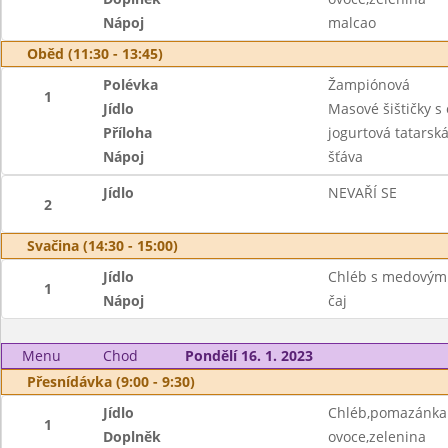
Nápoj
malcao
Oběd (11:30 - 13:45)
Polévka
Žampiónová
1
Jídlo
Masové šištičky 
Příloha
jogurtová tatarská
Nápoj
šťáva
Jídlo
NEVAŘÍ SE
2
Svačina (14:30 - 15:00)
Jídlo
Chléb s medovým
1
Nápoj
čaj
Menu
Chod
Pondělí 16. 1. 2023
Přesnídávka (9:00 - 9:30)
Jídlo
Chléb,pomazánka c
1
Doplněk
ovoce,zelenina