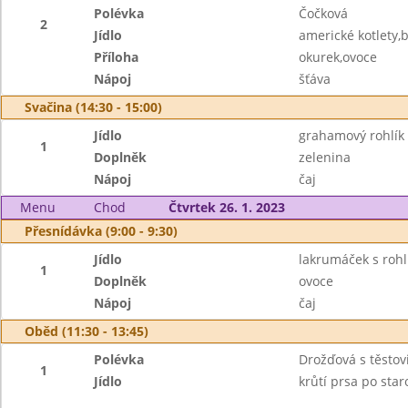
Polévka
Čočková
2
Jídlo
americké kotlety
Příloha
okurek,ovoce
Nápoj
šťáva
Svačina (14:30 - 15:00)
Jídlo
grahamový rohlík
1
Doplněk
zelenina
Nápoj
čaj
Menu
Chod
Čtvrtek 26. 1. 2023
Přesnídávka (9:00 - 9:30)
Jídlo
lakrumáček s roh
1
Doplněk
ovoce
Nápoj
čaj
Oběd (11:30 - 13:45)
Polévka
Drožďová s těstov
1
Jídlo
krůtí prsa po sta