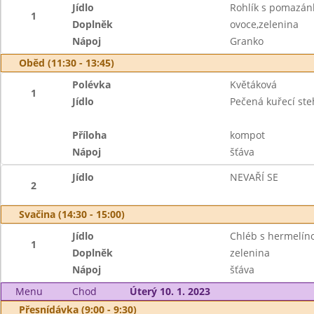
Jídlo
Rohlík s pomazá
1
Doplněk
ovoce,zelenina
Nápoj
Granko
Oběd (11:30 - 13:45)
Polévka
Květáková
1
Jídlo
Pečená kuřecí st
Příloha
kompot
Nápoj
šťáva
Jídlo
NEVAŘÍ SE
2
Svačina (14:30 - 15:00)
Jídlo
Chléb s hermelí
1
Doplněk
zelenina
Nápoj
šťáva
Menu
Chod
Úterý 10. 1. 2023
Přesnídávka (9:00 - 9:30)