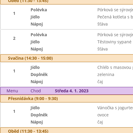
Oběd (11:30 - 13:45)
Polévka
Pórková se sýrov
1
Jídlo
Pečená kotleta s 
Nápoj
šťáva
Polévka
Pórková se sýrov
2
Jídlo
Těstoviny sypané
Nápoj
šťáva
Svačina (14:30 - 15:00)
Jídlo
Chléb s masovou
1
Doplněk
zelenina
Nápoj
čaj
Menu
Chod
Středa 4. 1. 2023
Přesnídávka (9:00 - 9:30)
Jídlo
Vánočka s jogurt
1
Doplněk
ovoce
Nápoj
čaj
Oběd (11:30 - 13:45)