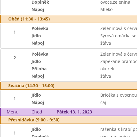
Doplněk
ovoce,zelenina
Nápoj
Mléko
Oběd (11:30 - 13:45)
Polévka
Zeleninová s čer
1
Jídlo
Sýrová omáčka se
Nápoj
šťáva
Polévka
Zeleninová s čer
2
Jídlo
Zapékané brambo
Příloha
okurek
Nápoj
šťáva
Svačina (14:30 - 15:00)
Jídlo
Brioška s ovocno
1
Nápoj
čaj
Menu
Chod
Pátek 13. 1. 2023
Přesnídávka (9:00 - 9:30)
Jídlo
raženka s krabí 
1
Doplněk
ovoce,zelenina