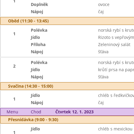
1
Doplněk
ovoce
Nápoj
čaj
Oběd (11:30 - 13:45)
Polévka
norská rybí s kru
1
Jídlo
Rizoto s vepřový
Příloha
Zeleninový salát
Nápoj
šťáva
Polévka
norská rybí s kru
2
Jídlo
krůtí prsa na papr
Nápoj
šťáva
Svačina (14:30 - 15:00)
Jídlo
chléb s ředkvičk
1
Nápoj
čaj
Menu
Chod
Čtvrtek 12. 1. 2023
Přesnídávka (9:00 - 9:30)
Jídlo
chléb s mexicko
1