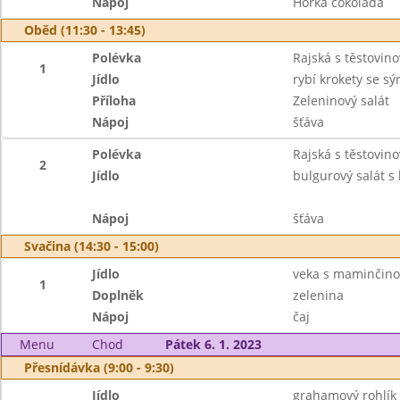
Nápoj
Horká čokoláda
Oběd (11:30 - 13:45)
Polévka
Rajská s těstovino
1
Jídlo
rybí krokety se s
Příloha
Zeleninový salát
Nápoj
šťáva
Polévka
Rajská s těstovino
2
Jídlo
bulgurový salát 
Nápoj
šťáva
Svačina (14:30 - 15:00)
Jídlo
veka s maminčin
1
Doplněk
zelenina
Nápoj
čaj
Menu
Chod
Pátek 6. 1. 2023
Přesnídávka (9:00 - 9:30)
Jídlo
grahamový rohlík