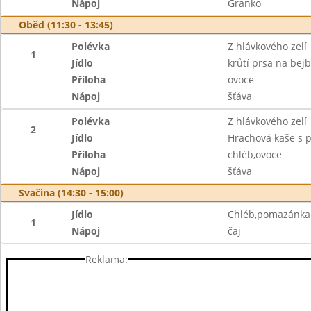
Nápoj
Granko
Oběd (11:30 - 13:45)
Polévka
Z hlávkového zelí
1
Jídlo
krůtí prsa na bej
Příloha
ovoce
Nápoj
šťáva
Polévka
Z hlávkového zelí
2
Jídlo
Hrachová kaše s 
Příloha
chléb,ovoce
Nápoj
šťáva
Svačina (14:30 - 15:00)
Jídlo
Chléb,pomazánka z
1
Nápoj
čaj
Reklama: