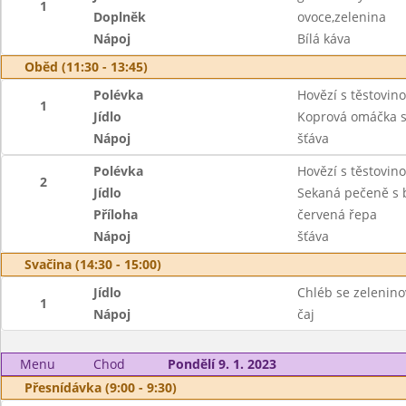
1
Doplněk
ovoce,zelenina
Nápoj
Bílá káva
Oběd (11:30 - 13:45)
Polévka
Hovězí s těstovin
1
Jídlo
Koprová omáčka s
Nápoj
šťáva
Polévka
Hovězí s těstovin
2
Jídlo
Sekaná pečeně s
Příloha
červená řepa
Nápoj
šťáva
Svačina (14:30 - 15:00)
Jídlo
Chléb se zelenin
1
Nápoj
čaj
Menu
Chod
Pondělí 9. 1. 2023
Přesnídávka (9:00 - 9:30)