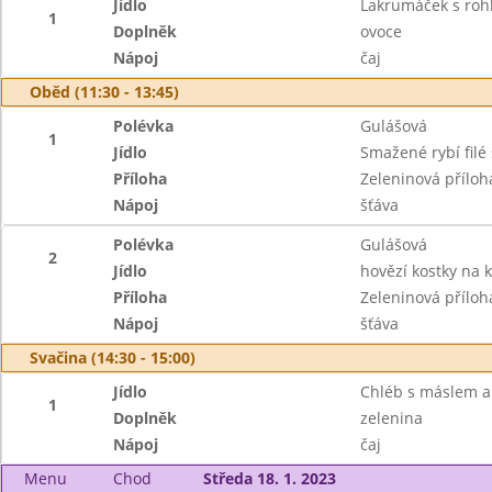
Jídlo
Lakrumáček s roh
1
Doplněk
ovoce
Nápoj
čaj
Oběd (11:30 - 13:45)
Polévka
Gulášová
1
Jídlo
Smažené rybí filé
Příloha
Zeleninová příloh
Nápoj
šťáva
Polévka
Gulášová
2
Jídlo
hovězí kostky na 
Příloha
Zeleninová příloh
Nápoj
šťáva
Svačina (14:30 - 15:00)
Jídlo
Chléb s máslem a
1
Doplněk
zelenina
Nápoj
čaj
Menu
Chod
Středa 18. 1. 2023