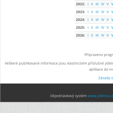
2022:
I
II
III
IV
V
V
2023:
I
II
III
IV
V
V
2024:
I
II
III
IV
V
V
2025:
I
II
III
IV
V
V
2026:
I
II
III
IV
V
V
Připraveno progr
Veškeré publikované informace jsou vlastnictvím příslušné jídel
aplikace do n
Zásady 
Objednávkový systém
www.jidelna.c