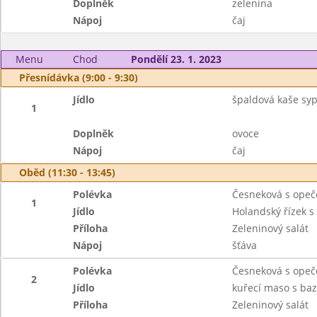
Doplněk
zelenina
Nápoj
čaj
Menu
Chod
Pondělí 23. 1. 2023
Přesnídávka (9:00 - 9:30)
Jídlo
špaldová kaše sy
1
Doplněk
ovoce
Nápoj
čaj
Oběd (11:30 - 13:45)
Polévka
Česneková s ope
1
Jídlo
Holandský řízek 
Příloha
Zeleninový salát
Nápoj
šťáva
Polévka
Česneková s ope
2
Jídlo
kuřecí maso s ba
Příloha
Zeleninový salát