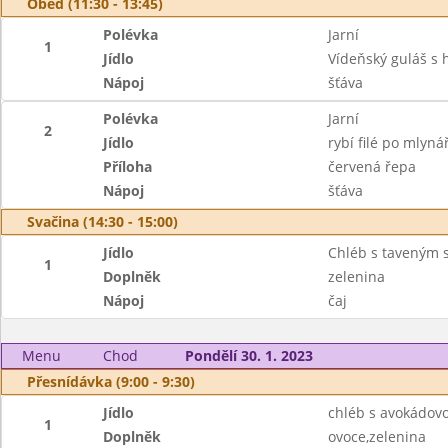
Oběd (11:30 - 13:45)
Polévka
Jarní
1
Jídlo
Vídeňský guláš s
Nápoj
šťáva
Polévka
Jarní
2
Jídlo
rybí filé po mlyn
Příloha
červená řepa
Nápoj
šťáva
Svačina (14:30 - 15:00)
Jídlo
Chléb s taveným 
1
Doplněk
zelenina
Nápoj
čaj
Menu
Chod
Pondělí 30. 1. 2023
Přesnídávka (9:00 - 9:30)
Jídlo
chléb s avokádo
1
Doplněk
ovoce,zelenina