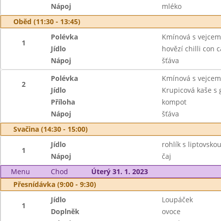
Nápoj
mléko
Oběd (11:30 - 13:45)
Polévka
Kmínová s vejcem
1
Jídlo
hovězí chilli con 
Nápoj
šťáva
Polévka
Kmínová s vejcem
2
Jídlo
Krupicová kaše s
Příloha
kompot
Nápoj
šťáva
Svačina (14:30 - 15:00)
Jídlo
rohlík s liptovsk
1
Nápoj
čaj
Menu
Chod
Úterý 31. 1. 2023
Přesnídávka (9:00 - 9:30)
Jídlo
Loupáček
1
Doplněk
ovoce