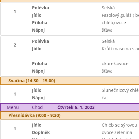
Polévka
Selská
1
Jídlo
Fazolový guláš ( 
Příloha
chléb,ovoce
Nápoj
šťáva
Polévka
Selská
2
Jídlo
Krůtí maso na sla
Příloha
okurek,ovoce
Nápoj
šťáva
Svačina (14:30 - 15:00)
Jídlo
Slunečnicový chl
1
Nápoj
čaj
Menu
Chod
Čtvrtek 5. 1. 2023
Přesnídávka (9:00 - 9:30)
Jídlo
Chléb se sýrovo
1
Doplněk
ovoce,zelenina