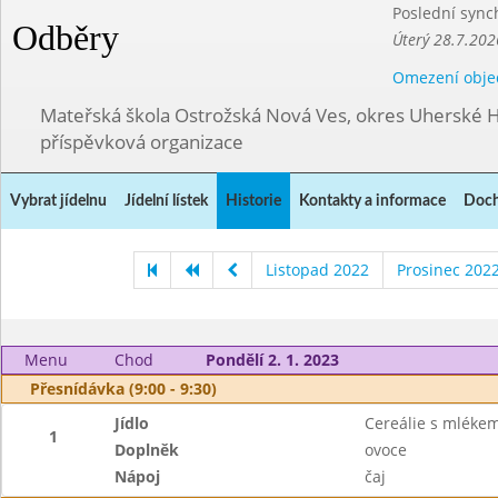
Poslední sync
Odběry
Úterý 28.7.202
Omezení obje
Mateřská škola Ostrožská Nová Ves, okres Uherské H
příspěvková organizace
Vybrat jídelnu
Jídelní lístek
Historie
Kontakty a informace
Doch
Listopad 2022
Prosinec 202
Menu
Chod
Pondělí 2. 1. 2023
Přesnídávka (9:00 - 9:30)
Jídlo
Cereálie s mléke
1
Doplněk
ovoce
Nápoj
čaj