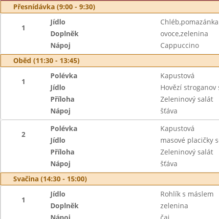
Přesnídávka (9:00 - 9:30)
Jídlo
Chléb,pomazánka 
1
Doplněk
ovoce,zelenina
Nápoj
Cappuccino
Oběd (11:30 - 13:45)
Polévka
Kapustová
1
Jídlo
Hovězí stroganov 
Příloha
Zeleninový salát
Nápoj
šťáva
Polévka
Kapustová
2
Jídlo
masové placičky 
Příloha
Zeleninový salát
Nápoj
šťáva
Svačina (14:30 - 15:00)
Jídlo
Rohlík s máslem
1
Doplněk
zelenina
Nápoj
čaj