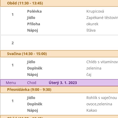
Oběd (11:30 - 13:45)
Polévka
Krupicová
1
Jídlo
Zapékané těstovi
Příloha
okurek
Nápoj
šťáva
2
Svačina (14:30 - 15:00)
Jídlo
Chléb s vitamín
1
Doplněk
zelenina
Nápoj
čaj
Menu
Chod
Úterý 3. 1. 2023
Přesnídávka (9:00 - 9:30)
Jídlo
Rohlík s vaječno
1
Doplněk
ovoce,zelenina
Nápoj
Kakao