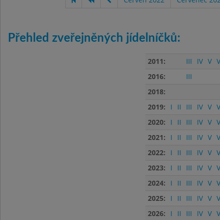
Přehled zveřejněných jídelníčků:
2011:
III
IV
V
V
2016:
III
2018:
2019:
I
II
III
IV
V
V
2020:
I
II
III
IV
V
V
2021:
I
II
III
IV
V
V
2022:
I
II
III
IV
V
V
2023:
I
II
III
IV
V
V
2024:
I
II
III
IV
V
V
2025:
I
II
III
IV
V
V
2026:
I
II
III
IV
V
V