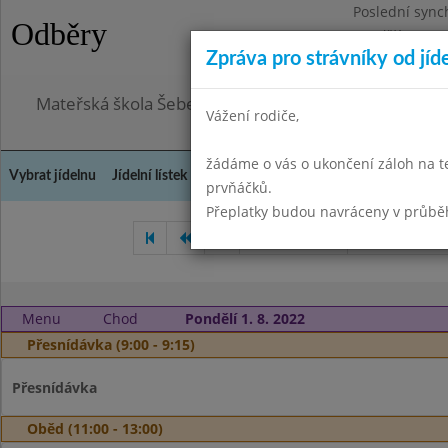
Poslední sync
Odběry
Pondělí 3.8.20
Zpráva pro strávníky od jíd
Omezení obje
Mateřská škola Šebetov, příspěvková organizace
Vážení rodiče,
žádáme o vás o ukončení záloh na t
Vybrat jídelnu
Jídelní lístek
Historie
Kontakty a informace
Doch
prvňáčků.
Přeplatky budou navráceny v průbě
Červen 2022
Červenec 20
Menu
Chod
Pondělí 1. 8. 2022
Přesnídávka (9:00 - 9:15)
Přesnídávka
Oběd (11:00 - 13:00)