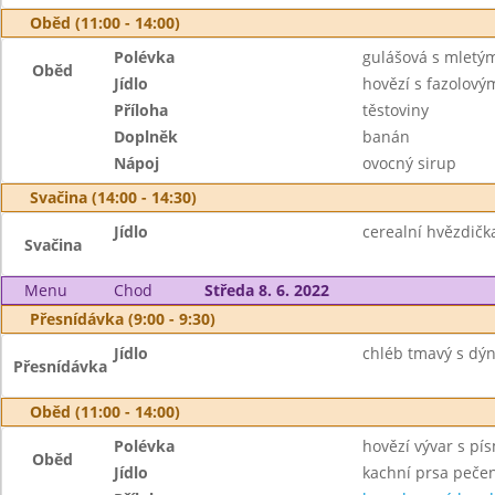
Oběd (11:00 - 14:00)
Polévka
gulášová s mlet
Oběd
Jídlo
hovězí s fazolový
Příloha
těstoviny
Doplněk
banán
Nápoj
ovocný sirup
Svačina (14:00 - 14:30)
Jídlo
cerealní hvězdičk
Svačina
Menu
Chod
Středa 8. 6. 2022
Přesnídávka (9:00 - 9:30)
Jídlo
chléb tmavý s dý
Přesnídávka
Oběd (11:00 - 14:00)
Polévka
hovězí vývar s pí
Oběd
Jídlo
kachní prsa pečen