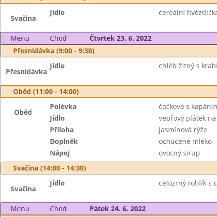
Jídlo
cereální hvězdičk
Svačina
Menu
Chod
Čtvrtek 23. 6. 2022
Přesnídávka (9:00 - 9:30)
Jídlo
chléb žitný s kra
Přesnídávka
Oběd (11:00 - 14:00)
Polévka
čočková s kapání
Oběd
Jídlo
vepřový plátek na
Příloha
jasmínová rýže
Doplněk
ochucené mléko
Nápoj
ovocný sirup
Svačina (14:00 - 14:30)
Jídlo
celozrný rohlík s
Svačina
Menu
Chod
Pátek 24. 6. 2022