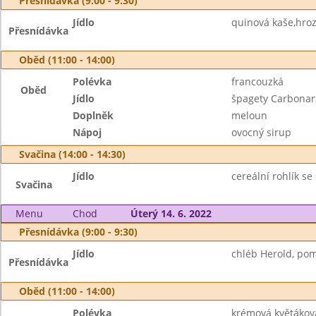
Přesnídávka (9:00 - 9:30)
Jídlo
quinová kaše,hroz
Přesnídávka
Oběd (11:00 - 14:00)
Polévka
francouzká
Oběd
Jídlo
špagety Carbona
Doplněk
meloun
Nápoj
ovocný sirup
Svačina (14:00 - 14:30)
Jídlo
cereální rohlík se
Svačina
Menu
Chod
Úterý 14. 6. 2022
Přesnídávka (9:00 - 9:30)
Jídlo
chléb Herold, po
Přesnídávka
Oběd (11:00 - 14:00)
Polévka
krémová květákov