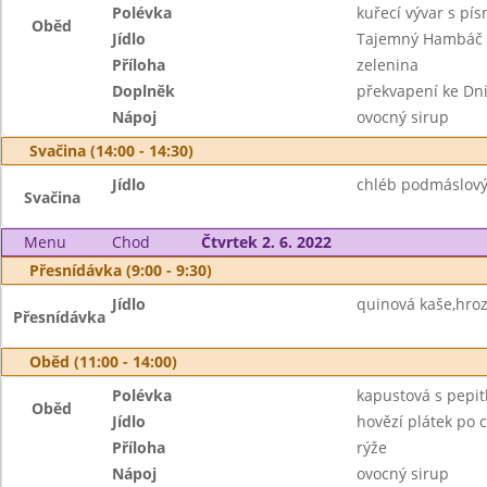
Polévka
kuřecí vývar s pí
Oběd
Jídlo
Tajemný Hambáč
Příloha
zelenina
Doplněk
překvapení ke Dni
Nápoj
ovocný sirup
Svačina (14:00 - 14:30)
Jídlo
chléb podmáslový
Svačina
Menu
Chod
Čtvrtek 2. 6. 2022
Přesnídávka (9:00 - 9:30)
Jídlo
quinová kaše,hroz
Přesnídávka
Oběd (11:00 - 14:00)
Polévka
kapustová s pepi
Oběd
Jídlo
hovězí plátek po 
Příloha
rýže
Nápoj
ovocný sirup