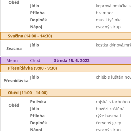
Oběd
Jídlo
koprová omáčka s
Příloha
brambor
Doplněk
musli tyčinka
Nápoj
ovocný sirup
Svačina (14:00 - 14:30)
Jídlo
kostka dýnová,mr
Svačina
Menu
Chod
Středa 15. 6. 2022
Přesnídávka (9:00 - 9:30)
Jídlo
chléb s luštěnin
Přesnídávka
Oběd (11:00 - 14:00)
Polévka
rajská s tarhońou
Oběd
Jídlo
hovězí roštěná
Příloha
rýže basmati
Doplněk
červený grep
Nápoj
ovocný sirup