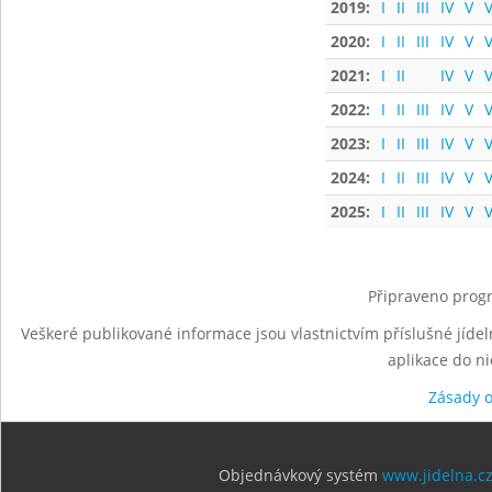
2019:
I
II
III
IV
V
V
2020:
I
II
III
IV
V
V
2021:
I
II
IV
V
V
2022:
I
II
III
IV
V
V
2023:
I
II
III
IV
V
V
2024:
I
II
III
IV
V
V
2025:
I
II
III
IV
V
V
Připraveno progr
Veškeré publikované informace jsou vlastnictvím příslušné jídel
aplikace do n
Zásady 
Objednávkový systém
www.jidelna.c