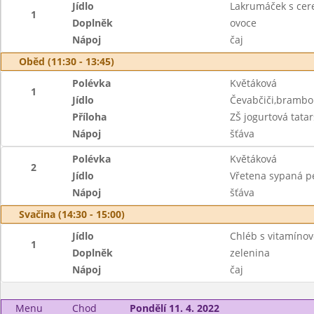
Jídlo
Lakrumáček s cer
1
Doplněk
ovoce
Nápoj
čaj
Oběd (11:30 - 13:45)
Polévka
Květáková
1
Jídlo
Čevabčiči,brambo
Příloha
ZŠ jogurtová tata
Nápoj
šťáva
Polévka
Květáková
2
Jídlo
Vřetena sypaná p
Nápoj
šťáva
Svačina (14:30 - 15:00)
Jídlo
Chléb s vitamín
1
Doplněk
zelenina
Nápoj
čaj
Menu
Chod
Pondělí 11. 4. 2022