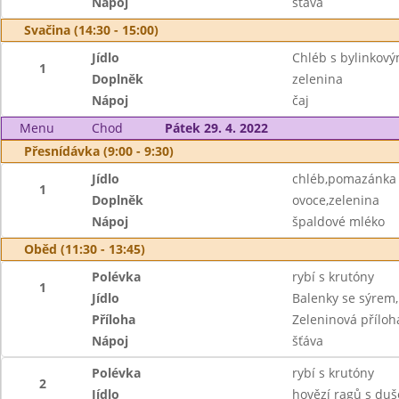
Nápoj
šťáva
Svačina (14:30 - 15:00)
Jídlo
Chléb s bylinkov
1
Doplněk
zelenina
Nápoj
čaj
Menu
Chod
Pátek 29. 4. 2022
Přesnídávka (9:00 - 9:30)
Jídlo
chléb,pomazánka 
1
Doplněk
ovoce,zelenina
Nápoj
špaldové mléko
Oběd (11:30 - 13:45)
Polévka
rybí s krutóny
1
Jídlo
Balenky se sýrem
Příloha
Zeleninová příloh
Nápoj
šťáva
Polévka
rybí s krutóny
2
Jídlo
hovězí ragů s duš