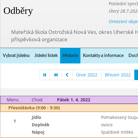
Poslední sync
Odběry
Úterý 28.7.202
Omezení obje
Mateřská škola Ostrožská Nová Ves, okres Uherské H
příspěvková organizace
Vybrat jídelnu
Jídelní lístek
Historie
Kontakty a informace
Doch
Únor 2022
Březen 2022
Menu
Chod
Pátek 1. 4. 2022
Přesnídávka (9:00 - 9:30)
Jídlo
Pomakovaný loup
1
Doplněk
ovoce
Nápoj
špaldové mléko