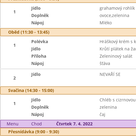
Jídlo
grahamový rohlík
1
Doplněk
ovoce,zelenina
Nápoj
Mléko
Oběd (11:30 - 13:45)
Polévka
Hráškový krém s 
1
Jídlo
Krůtí plátek na ž
Příloha
Zeleninový salát
Nápoj
šťáva
Jídlo
NEVAŘÍ SE
2
Svačina (14:30 - 15:00)
Jídlo
Chléb s cizrnovo
1
Doplněk
zelenina
Nápoj
čaj
Menu
Chod
Čtvrtek 7. 4. 2022
Přesnídávka (9:00 - 9:30)