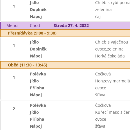
Jídlo
Chléb s rybí pom
1
Doplněk
zelenina
Nápoj
čaj
Menu
Chod
Středa 27. 4. 2022
Přesnídávka (9:00 - 9:30)
Jídlo
Chléb s vaječno
1
Doplněk
ovoce,zelenina
Nápoj
Horká čokoláda
Oběd (11:30 - 13:45)
Polévka
Čočková
1
Jídlo
Honzovy marmelá
Příloha
ovoce
Nápoj
šťáva
Polévka
Čočková
2
Jídlo
Kuřecí maso s čer
Příloha
ovoce
Nápoj
šťáva