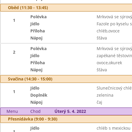
Oběd (11:30 - 13:45)
Polévka
Mrkvová se sýro
1
Jídlo
Fazole po kyselu 
Příloha
chléb,ovoce
Nápoj
šťáva
Polévka
Mrkvová se sýro
2
Jídlo
zapékané těstovi
Příloha
ovoce,okurek
Nápoj
šťáva
Svačina (14:30 - 15:00)
Jídlo
Slunečnicový chlé
1
Doplněk
zelenina
Nápoj
čaj
Menu
Chod
Úterý 5. 4. 2022
Přesnídávka (9:00 - 9:30)
Jídlo
chléb s mexicko
1