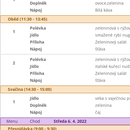
Doplněk
ovoce,zelenina
Nápoj
Bílá káva
Oběd (11:30 - 13:45)
Polévka
zeleninová s rýž
1
Jídlo
smažené rybí nug
Příloha
Zeleninový salát
Nápoj
šťáva
Polévka
zeleninová s rýž
2
Jídlo
italské kuřecí nu
Příloha
Zeleninový salát
Nápoj
šťáva
Svačina (14:30 - 15:00)
Jídlo
veka s vaječnou 
1
Doplněk
zelenina
Nápoj
čaj
Menu
Chod
Středa 6. 4. 2022
Přesnídávka (9:00 - 9:30)