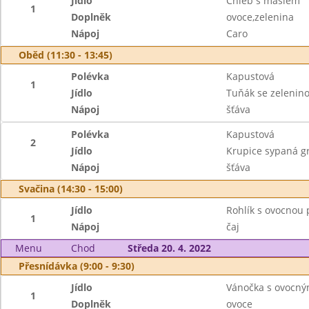
Jídlo
Chléb s máslem
1
Doplněk
ovoce,zelenina
Nápoj
Caro
Oběd (11:30 - 13:45)
Polévka
Kapustová
1
Jídlo
Tuňák se zelenin
Nápoj
šťáva
Polévka
Kapustová
2
Jídlo
Krupice sypaná 
Nápoj
šťáva
Svačina (14:30 - 15:00)
Jídlo
Rohlík s ovocnou
1
Nápoj
čaj
Menu
Chod
Středa 20. 4. 2022
Přesnídávka (9:00 - 9:30)
Jídlo
Vánočka s ovocn
1
Doplněk
ovoce