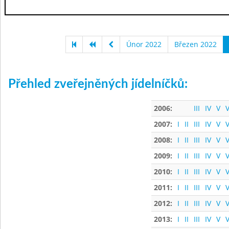
Únor 2022
Březen 2022
Přehled zveřejněných jídelníčků:
2006:
III
IV
V
V
2007:
I
II
III
IV
V
V
2008:
I
II
III
IV
V
V
2009:
I
II
III
IV
V
V
2010:
I
II
III
IV
V
V
2011:
I
II
III
IV
V
V
2012:
I
II
III
IV
V
V
2013:
I
II
III
IV
V
V