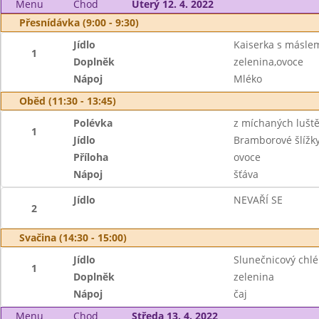
Menu
Chod
Úterý 12. 4. 2022
Přesnídávka (9:00 - 9:30)
Jídlo
Kaiserka s másle
1
Doplněk
zelenina,ovoce
Nápoj
Mléko
Oběd (11:30 - 13:45)
Polévka
z míchaných lušt
1
Jídlo
Bramborové šlíž
Příloha
ovoce
Nápoj
šťáva
Jídlo
NEVAŘÍ SE
2
Svačina (14:30 - 15:00)
Jídlo
Slunečnicový chl
1
Doplněk
zelenina
Nápoj
čaj
Menu
Chod
Středa 13. 4. 2022