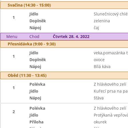
Svačina (14:30 - 15:00)
Jídlo
Slunečnicový chl
1
Doplněk
zelenina
Nápoj
čaj
Menu
Chod
Čtvrtek 28. 4. 2022
Přesnídávka (9:00 - 9:30)
Jídlo
veka,pomazánka 
1
Doplněk
ovoce
Nápoj
Bílá káva
Oběd (11:30 - 13:45)
Polévka
Z hlávkového zelí
1
Jídlo
Kuřecí prsa na p
Nápoj
šťáva
Polévka
Z hlávkového zelí
2
Jídlo
Protýkaná vepřov
Příloha
okurek