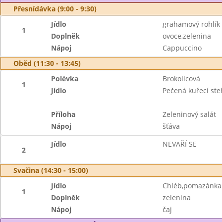
Přesnídávka (9:00 - 9:30)
Jídlo
grahamový rohlík
1
Doplněk
ovoce,zelenina
Nápoj
Cappuccino
Oběd (11:30 - 13:45)
Polévka
Brokolicová
1
Jídlo
Pečená kuřecí st
Příloha
Zeleninový salát
Nápoj
šťáva
Jídlo
NEVAŘÍ SE
2
Svačina (14:30 - 15:00)
Jídlo
Chléb,pomazánka 
1
Doplněk
zelenina
Nápoj
čaj