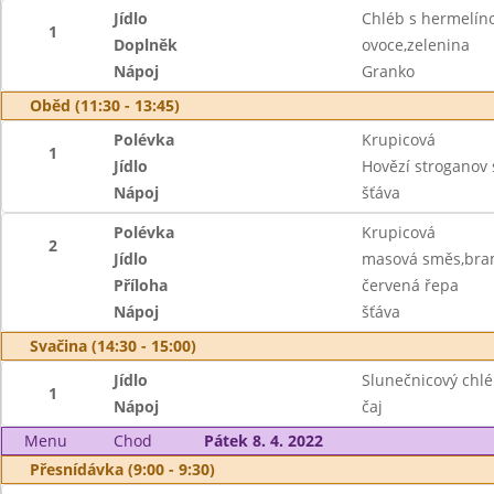
Jídlo
Chléb s hermelí
1
Doplněk
ovoce,zelenina
Nápoj
Granko
Oběd (11:30 - 13:45)
Polévka
Krupicová
1
Jídlo
Hovězí stroganov 
Nápoj
šťáva
Polévka
Krupicová
2
Jídlo
masová směs,bra
Příloha
červená řepa
Nápoj
šťáva
Svačina (14:30 - 15:00)
Jídlo
Slunečnicový chl
1
Nápoj
čaj
Menu
Chod
Pátek 8. 4. 2022
Přesnídávka (9:00 - 9:30)