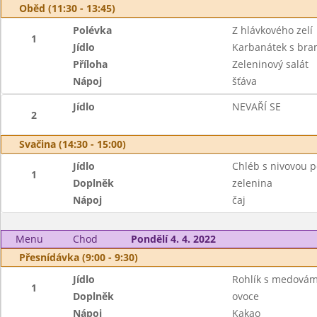
Oběd (11:30 - 13:45)
Polévka
Z hlávkového zelí
1
Jídlo
Karbanátek s bra
Příloha
Zeleninový salát
Nápoj
šťáva
Jídlo
NEVAŘÍ SE
2
Svačina (14:30 - 15:00)
Jídlo
Chléb s nivovou
1
Doplněk
zelenina
Nápoj
čaj
Menu
Chod
Pondělí 4. 4. 2022
Přesnídávka (9:00 - 9:30)
Jídlo
Rohlík s medová
1
Doplněk
ovoce
Nápoj
Kakao