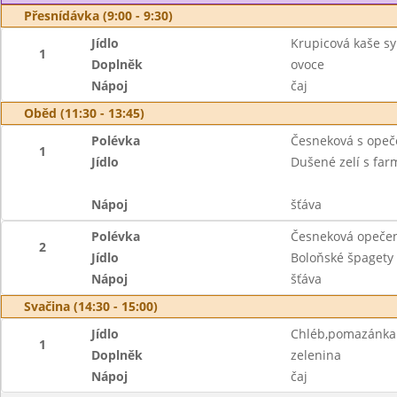
Přesnídávka (9:00 - 9:30)
Jídlo
Krupicová kaše sy
1
Doplněk
ovoce
Nápoj
čaj
Oběd (11:30 - 13:45)
Polévka
Česneková s ope
1
Jídlo
Dušené zelí s far
Nápoj
šťáva
Polévka
Česneková opeče
2
Jídlo
Boloňské špagety
Nápoj
šťáva
Svačina (14:30 - 15:00)
Jídlo
Chléb,pomazánka 
1
Doplněk
zelenina
Nápoj
čaj