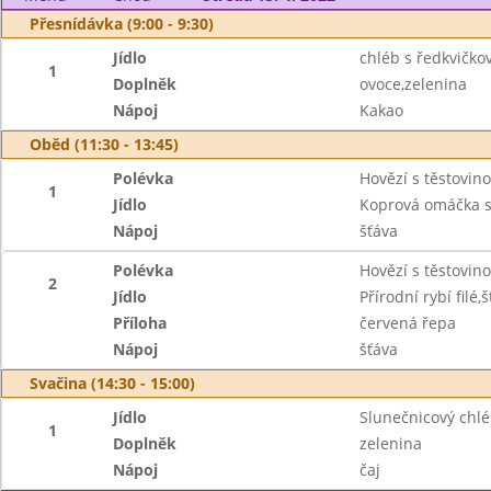
Přesnídávka (9:00 - 9:30)
Jídlo
chléb s ředkvičk
1
Doplněk
ovoce,zelenina
Nápoj
Kakao
Oběd (11:30 - 13:45)
Polévka
Hovězí s těstovin
1
Jídlo
Koprová omáčka s
Nápoj
šťáva
Polévka
Hovězí s těstovin
2
Jídlo
Přírodní rybí fil
Příloha
červená řepa
Nápoj
šťáva
Svačina (14:30 - 15:00)
Jídlo
Slunečnicový chl
1
Doplněk
zelenina
Nápoj
čaj