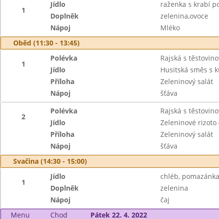
Jídlo
raženka s krabí 
1
Doplněk
zelenina,ovoce
Nápoj
Mléko
Oběd (11:30 - 13:45)
Polévka
Rajská s těstovino
1
Jídlo
Husitská směs s
Příloha
Zeleninový salát
Nápoj
šťáva
Polévka
Rajská s těstovino
2
Jídlo
Zeleninové rizoto
Příloha
Zeleninový salát
Nápoj
šťáva
Svačina (14:30 - 15:00)
Jídlo
chléb, pomazánka
1
Doplněk
zelenina
Nápoj
čaj
Menu
Chod
Pátek 22. 4. 2022