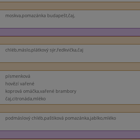
moskva,pomazánka budapešt,čaj,
chléb,máslo,plátkový sýr,ředkvička,čaj
písmenková
hovězí vařené
koprová omáčka,vařené brambory
čaj,citronáda,mléko
podmáslový chléb,paštiková pomazánka,jablko,mléko