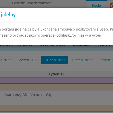
Poslední synchronizace:
Heslo
Pondělí 7.7.2025 9:58
jídelny.
u Přerova, okres Přerov, příspěvková
 portálu jidelna.cz byla ukončena smlouva o poskytování služeb. 
ezeno provádět aktivní operace (odhlášky/přihlášky a výběr).
takty a informace
Spotřební koš
Docházka
Aktivity
r 2022
Březen 2022
Duben 2022
Květen 2022
Červen 
Týden 13
Tvarohový šáteček,ovoce,čaj