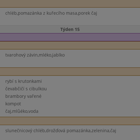
chléb,pomazánka z kuřecího masa,porek čaj
Týden 15
tvarohový závin,mléko,jablko
rybí s krutonkami
čevabčičí s cibulkou
brambory vařené
kompot
čaj,mlůéko,voda
slunečnicový chléb,drožďová pomazánka,zelenina,čaj