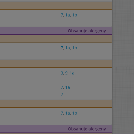
7
,
1a
,
1b
Obsahuje alergeny
7
,
1a
,
1b
3
,
9
,
1a
7
,
1a
7
7
,
1a
,
1b
Obsahuje alergeny