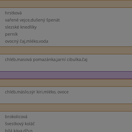
hrstková
vařené vejce,dušený špenát
slezské knedlíky
perník
ovocný čaj,mléko,voda
chléb,masová pomazánka,jarní cibulka,čaj
chléb,máslo,sýr kiri,mléko, ovoce
brokolicová
švestkový koláč
bílá káva,džus