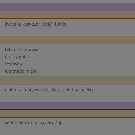
švédská kostka,brick sýr šunka
bílá bramborová
italský guláš
těstovina
citronáda,mléko
chléb rychtář,sýrová s nivou,zelenina,mléko
rohlík,jogurt paula,ovoce,čaj