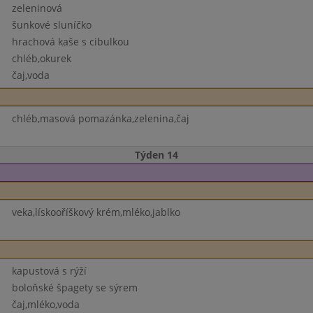
zeleninová
šunkové sluníčko
hrachová kaše s cibulkou
chléb,okurek
čaj,voda
chléb,masová pomazánka,zelenina,čaj
Týden 14
veka,lískooříškový krém,mléko,jablko
kapustová s rýží
boloňské špagety se sýrem
čaj,mléko,voda