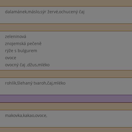
dalamánek,máslo,sýr žervé,ochucený čaj
zeleninová
znojemská pečeně
rýže s bulgurem
ovoce
ovocný čaj ,džus,mléko
rohlík,šlehaný tvaroh,čaj,mléko
makovka,kakao,ovoce,