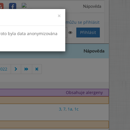
Nápověda
Close
×
Nemůžu se přihlásit
Proto byla data anonymizována
Nápověda
2022
Obsahuje alergeny
3
,
7
,
1a
,
1c