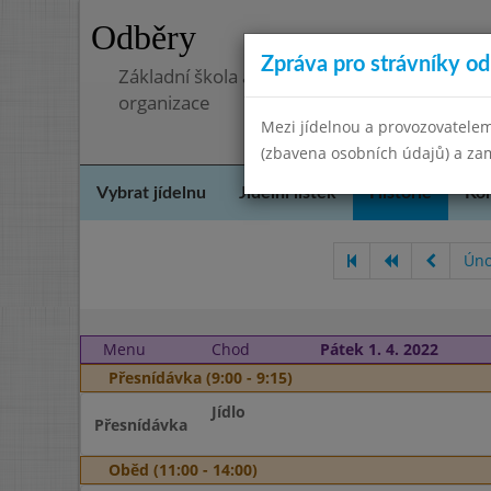
Odběry
Zpráva pro strávníky od 
Základní škola a mateřská škola, Pavlovice 
organizace
Mezi jídelnou a provozovatelem
(zbavena osobních údajů) a zam
Vybrat jídelnu
Jídelní lístek
Historie
Kon
Úno
Menu
Chod
Pátek 1. 4. 2022
Přesnídávka (9:00 - 9:15)
Jídlo
Přesnídávka
Oběd (11:00 - 14:00)