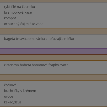
rybí filé na česneku
bramborová kaše
kompot
ochucený čaj,mléko,voda
bageta tmavá,pomazánka z tofu,rajče,mléko
citronová babeta,banánové frapko,ovoce
čočková
buchtičky s krémem
ovoce
kakao,džus