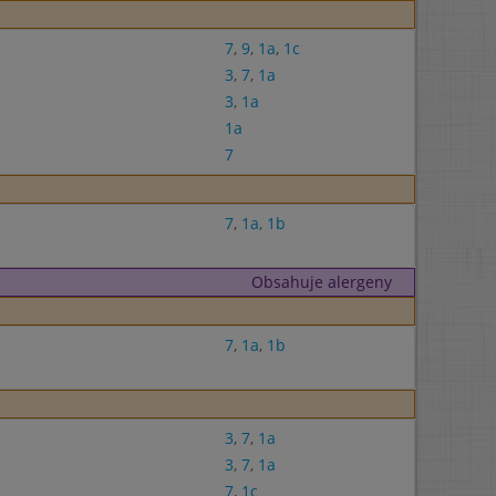
7
,
9
,
1a
,
1c
3
,
7
,
1a
3
,
1a
1a
7
7
,
1a
,
1b
Obsahuje alergeny
7
,
1a
,
1b
3
,
7
,
1a
3
,
7
,
1a
7
,
1c