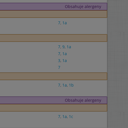
Obsahuje alergeny
7
,
1a
7
,
9
,
1a
7
,
1a
3
,
1a
7
7
,
1a
,
1b
Obsahuje alergeny
7
,
1a
,
1c