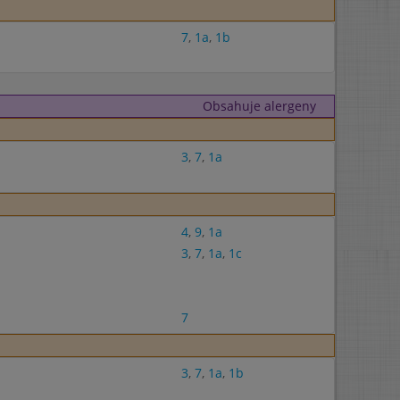
7
,
1a
,
1b
Obsahuje alergeny
3
,
7
,
1a
4
,
9
,
1a
3
,
7
,
1a
,
1c
7
3
,
7
,
1a
,
1b