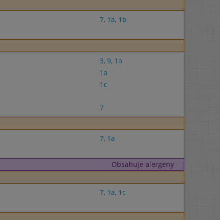
7
,
1a
,
1b
3
,
9
,
1a
1a
1c
7
7
,
1a
Obsahuje alergeny
7
,
1a
,
1c