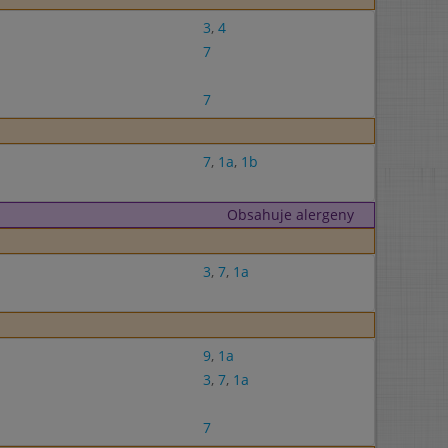
3
,
4
7
7
7
,
1a
,
1b
Obsahuje alergeny
3
,
7
,
1a
9
,
1a
3
,
7
,
1a
7