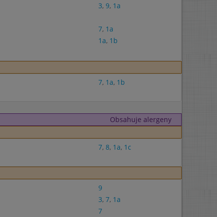
3
,
9
,
1a
7
,
1a
1a
,
1b
7
,
1a
,
1b
Obsahuje alergeny
7
,
8
,
1a
,
1c
9
3
,
7
,
1a
7