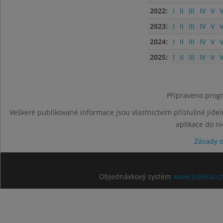
2022:
I
II
III
IV
V
V
2023:
I
II
III
IV
V
V
2024:
I
II
III
IV
V
V
2025:
I
II
III
IV
V
V
Připraveno progr
Veškeré publikované informace jsou vlastnictvím příslušné jídel
aplikace do n
Zásady 
Objednávkový systém
www.jidelna.c