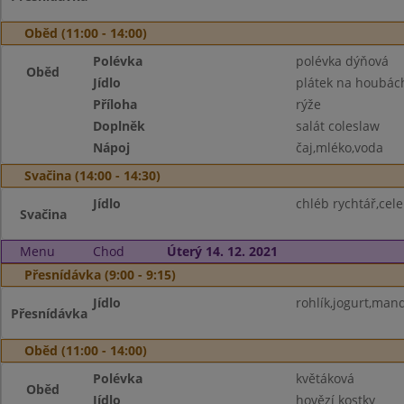
Oběd (11:00 - 14:00)
Polévka
polévka dýňová
Oběd
Jídlo
plátek na houbác
Příloha
rýže
Doplněk
salát coleslaw
Nápoj
čaj,mléko,voda
Svačina (14:00 - 14:30)
Jídlo
chléb rychtář,cel
Svačina
Menu
Chod
Úterý 14. 12. 2021
Přesnídávka (9:00 - 9:15)
Jídlo
rohlík,jogurt,mand
Přesnídávka
Oběd (11:00 - 14:00)
Polévka
květáková
Oběd
Jídlo
hovězí kostky