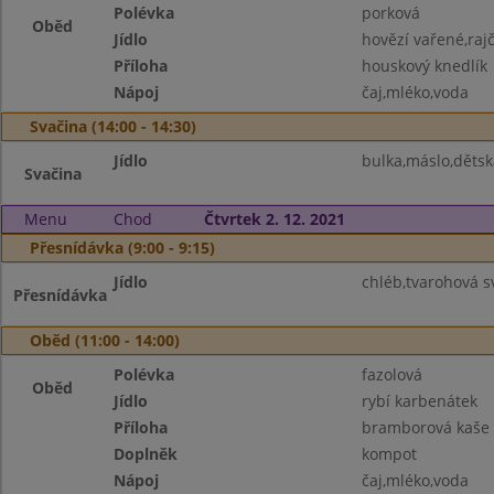
Polévka
porková
Oběd
Jídlo
hovězí vařené,raj
Příloha
houskový knedlík
Nápoj
čaj,mléko,voda
Svačina (14:00 - 14:30)
Jídlo
bulka,máslo,dětsk
Svačina
Menu
Chod
Čtvrtek 2. 12. 2021
Přesnídávka (9:00 - 9:15)
Jídlo
chléb,tvarohová sv
Přesnídávka
Oběd (11:00 - 14:00)
Polévka
fazolová
Oběd
Jídlo
rybí karbenátek
Příloha
bramborová kaše
Doplněk
kompot
Nápoj
čaj,mléko,voda