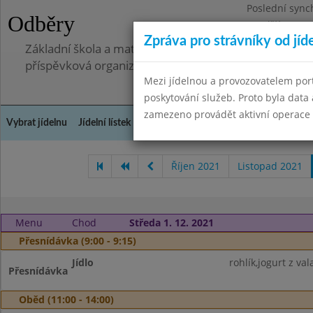
Poslední sync
Odběry
Pondělí 7.7.20
Zpráva pro strávníky od jíd
Základní škola a mateřská škola, Pavlovice u Přerova,
příspěvková organizace
Mezi jídelnou a provozovatelem por
poskytování služeb. Proto byla dat
zamezeno provádět aktivní operace (
Vybrat jídelnu
Jídelní lístek
Historie
Kontakty a informace
Spot
Říjen 2021
Listopad 2021
Menu
Chod
Středa 1. 12. 2021
Přesnídávka (9:00 - 9:15)
Jídlo
rohlík,jogurt z va
Přesnídávka
Oběd (11:00 - 14:00)