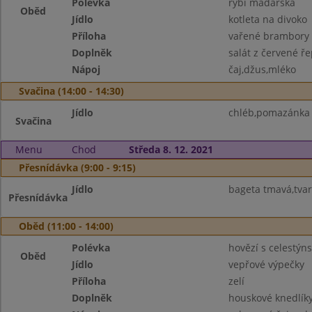
Polévka
rybí maďarská
Oběd
Jídlo
kotleta na divoko
Příloha
vařené brambory
Doplněk
salát z červené ř
Nápoj
čaj,džus,mléko
Svačina (14:00 - 14:30)
Jídlo
chléb,pomazánka 
Svačina
Menu
Chod
Středa 8. 12. 2021
Přesnídávka (9:00 - 9:15)
Jídlo
bageta tmavá,tvar
Přesnídávka
Oběd (11:00 - 14:00)
Polévka
hovězí s celestýn
Oběd
Jídlo
vepřové výpečky
Příloha
zelí
Doplněk
houskové knedlík