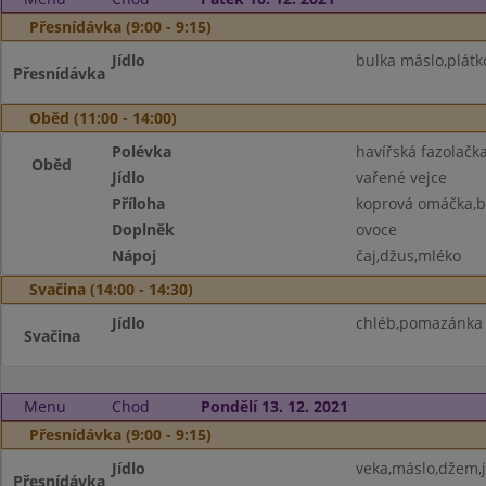
Přesnídávka (9:00 - 9:15)
Jídlo
bulka máslo,plátk
Přesnídávka
Oběd (11:00 - 14:00)
Polévka
havířská fazolačk
Oběd
Jídlo
vařené vejce
Příloha
koprová omáčka,
Doplněk
ovoce
Nápoj
čaj,džus,mléko
Svačina (14:00 - 14:30)
Jídlo
chléb,pomazánka z
Svačina
Menu
Chod
Pondělí 13. 12. 2021
Přesnídávka (9:00 - 9:15)
Jídlo
veka,máslo,džem,j
Přesnídávka