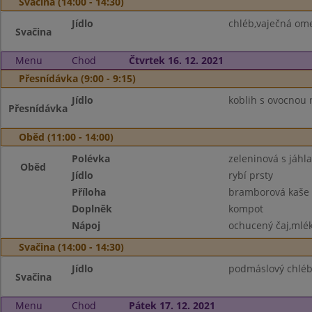
Svačina (14:00 - 14:30)
Jídlo
chléb,vaječná ome
Svačina
Menu
Chod
Čtvrtek 16. 12. 2021
Přesnídávka (9:00 - 9:15)
Jídlo
koblih s ovocnou 
Přesnídávka
Oběd (11:00 - 14:00)
Polévka
zeleninová s jáhl
Oběd
Jídlo
rybí prsty
Příloha
bramborová kaše
Doplněk
kompot
Nápoj
ochucený čaj,mlé
Svačina (14:00 - 14:30)
Jídlo
podmáslový chléb
Svačina
Menu
Chod
Pátek 17. 12. 2021