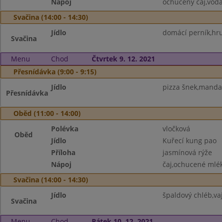
Nápoj
ochucený čaj,vod
Svačina (14:00 - 14:30)
Jídlo
domácí perník,hru
Svačina
Menu
Chod
Čtvrtek 9. 12. 2021
Přesnídávka (9:00 - 9:15)
Jídlo
pizza šnek,mandar
Přesnídávka
Oběd (11:00 - 14:00)
Polévka
vločková
Oběd
Jídlo
Kuřecí kung pao
Příloha
jasmínová rýže
Nápoj
čaj,ochucené mlé
Svačina (14:00 - 14:30)
Jídlo
špaldový chléb,va
Svačina
Menu
Chod
Pátek 10. 12. 2021