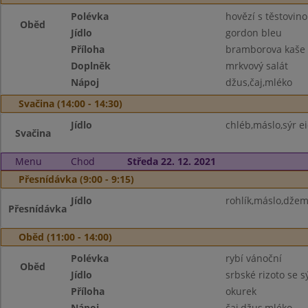
Polévka
hovězí s těstovin
Oběd
Jídlo
gordon bleu
Příloha
bramborova kaše
Doplněk
mrkvový salát
Nápoj
džus,čaj,mléko
Svačina (14:00 - 14:30)
Jídlo
chléb,máslo,sýr e
Svačina
Menu
Chod
Středa 22. 12. 2021
Přesnídávka (9:00 - 9:15)
Jídlo
rohlík,máslo,džem
Přesnídávka
Oběd (11:00 - 14:00)
Polévka
rybí vánoční
Oběd
Jídlo
srbské rizoto se 
Příloha
okurek
Nápoj
čaj,džus,mléko