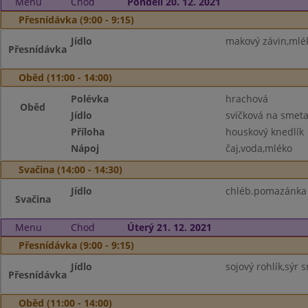
Menu
Chod
Pondělí 20. 12. 2021
Přesnídávka (9:00 - 9:15)
Jídlo
makový závin,mlé
Přesnídávka
Oběd (11:00 - 14:00)
Polévka
hrachová
Oběd
Jídlo
svíčková na smet
Příloha
houskový knedlík
Nápoj
čaj,voda,mléko
Svačina (14:00 - 14:30)
Jídlo
chléb.pomazánka z
Svačina
Menu
Chod
Úterý 21. 12. 2021
Přesnídávka (9:00 - 9:15)
Jídlo
sojový rohlík,sýr
Přesnídávka
Oběd (11:00 - 14:00)