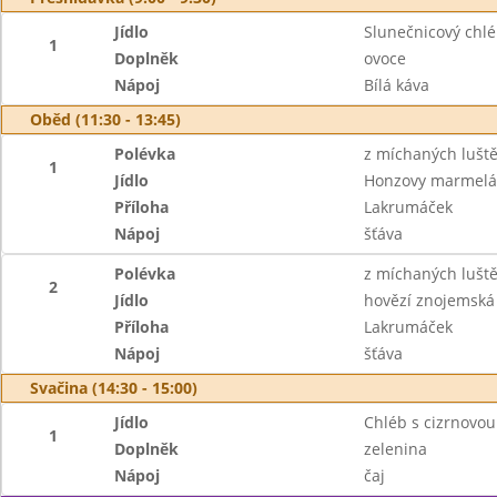
Jídlo
Slunečnicový chl
1
Doplněk
ovoce
Nápoj
Bílá káva
Oběd (11:30 - 13:45)
Polévka
z míchaných lušt
1
Jídlo
Honzovy marmelá
Příloha
Lakrumáček
Nápoj
šťáva
Polévka
z míchaných lušt
2
Jídlo
hovězí znojemská
Příloha
Lakrumáček
Nápoj
šťáva
Svačina (14:30 - 15:00)
Jídlo
Chléb s cizrnovo
1
Doplněk
zelenina
Nápoj
čaj