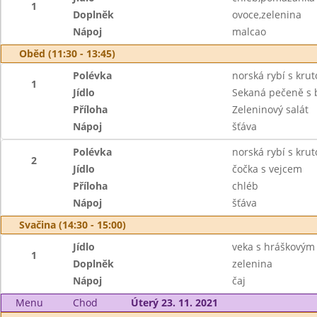
1
Doplněk
ovoce,zelenina
Nápoj
malcao
Oběd (11:30 - 13:45)
Polévka
norská rybí s kru
1
Jídlo
Sekaná pečeně s 
Příloha
Zeleninový salát
Nápoj
šťáva
Polévka
norská rybí s kru
2
Jídlo
čočka s vejcem
Příloha
chléb
Nápoj
šťáva
Svačina (14:30 - 15:00)
Jídlo
veka s hráškový
1
Doplněk
zelenina
Nápoj
čaj
Menu
Chod
Úterý 23. 11. 2021