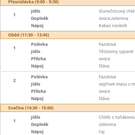
Přesnídávka (9:00 - 9:30)
Jídlo
Slunečnicový chl
1
Doplněk
ovoce,zelenina
Nápoj
Kakao neskvik
Oběd (11:30 - 13:45)
Polévka
Fazolová
1
Jídlo
Těstoviny sypané
Příloha
ovoce
Nápoj
šťáva
Polévka
Fazolová
2
Jídlo
vepřové maso v m
Příloha
ovoce
Nápoj
šťáva
Svačina (14:30 - 15:00)
Jídlo
Chléb s tuňákov
1
Doplněk
zelenina
Nápoj
čaj