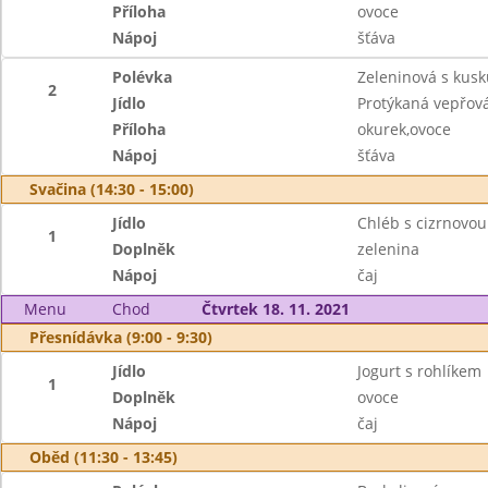
Příloha
ovoce
Nápoj
šťáva
Polévka
Zeleninová s kus
2
Jídlo
Protýkaná vepřov
Příloha
okurek,ovoce
Nápoj
šťáva
Svačina (14:30 - 15:00)
Jídlo
Chléb s cizrnovo
1
Doplněk
zelenina
Nápoj
čaj
Menu
Chod
Čtvrtek 18. 11. 2021
Přesnídávka (9:00 - 9:30)
Jídlo
Jogurt s rohlíkem
1
Doplněk
ovoce
Nápoj
čaj
Oběd (11:30 - 13:45)