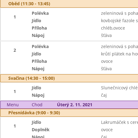
Oběd (11:30 - 13:45)
Polévka
zeleninová s poh
1
Jídlo
kovbojské fazole
Příloha
chléb,ovoce
Nápoj
šťáva
Polévka
zeleninová s poh
2
Jídlo
krůtí plátek na h
Příloha
ovoce
Nápoj
šťáva
Svačina (14:30 - 15:00)
Jídlo
Slunečnicový chl
1
Nápoj
čaj
Menu
Chod
Úterý 2. 11. 2021
Přesnídávka (9:00 - 9:30)
Jídlo
Lakrumáček s cer
1
Doplněk
ovoce
Nápoj
čaj