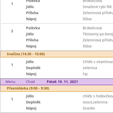
Polévka
Brokolicová
1
Jídlo
Smažené rybí filé
Příloha
Zeleninová příloh
Nápoj
šťáva
Polévka
Brokolicová
2
Jídlo
Těstoviny po kor
Příloha
Zeleninová příloh
Nápoj
šťáva
Svačina (14:30 - 15:00)
Jídlo
Chléb s vitamín
1
Doplněk
zelenina
Nápoj
čaj
Menu
Chod
Pátek 19. 11. 2021
Přesnídávka (9:00 - 9:30)
Jídlo
chléb s ředkvičk
1
Doplněk
ovoce,zelenina
Nápoj
Granko