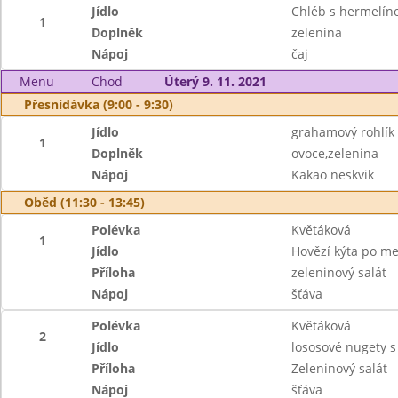
Jídlo
Chléb s hermelí
1
Doplněk
zelenina
Nápoj
čaj
Menu
Chod
Úterý 9. 11. 2021
Přesnídávka (9:00 - 9:30)
Jídlo
grahamový rohlík
1
Doplněk
ovoce,zelenina
Nápoj
Kakao neskvik
Oběd (11:30 - 13:45)
Polévka
Květáková
1
Jídlo
Hovězí kýta po me
Příloha
zeleninový salát
Nápoj
šťáva
Polévka
Květáková
2
Jídlo
lososové nugety 
Příloha
Zeleninový salát
Nápoj
šťáva