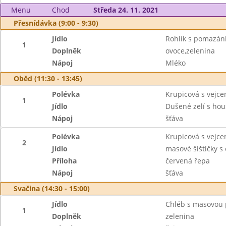
Menu
Chod
Středa 24. 11. 2021
Přesnídávka (9:00 - 9:30)
Jídlo
Rohlík s pomazá
1
Doplněk
ovoce,zelenina
Nápoj
Mléko
Oběd (11:30 - 13:45)
Polévka
Krupicová s vejc
1
Jídlo
Dušené zelí s ho
Nápoj
šťáva
Polévka
Krupicová s vejc
2
Jídlo
masové šištičky 
Příloha
červená řepa
Nápoj
šťáva
Svačina (14:30 - 15:00)
Jídlo
Chléb s masovou
1
Doplněk
zelenina