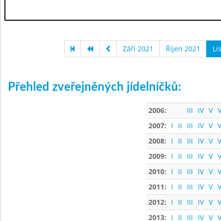
Září 2021
Říjen 2021
Li
Přehled zveřejněných jídelníčků:
2006:
III
IV
V
V
2007:
I
II
III
IV
V
V
2008:
I
II
III
IV
V
V
2009:
I
II
III
IV
V
V
2010:
I
II
III
IV
V
V
2011:
I
II
III
IV
V
V
2012:
I
II
III
IV
V
V
2013:
I
II
III
IV
V
V