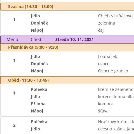
Svačina (14:30 - 15:00)
Jídlo
Chléb s tuňákov
1
Doplněk
zelenina
Nápoj
čaj
Menu
Chod
Středa 10. 11. 2021
Přesnídávka (9:00 - 9:30)
Jídlo
Loupáček
1
Doplněk
ovoce
Nápoj
Ovocné granko
Oběd (11:30 - 13:45)
Polévka
krém ze zeleného
1
Jídlo
kuřecí stehna all
Příloha
kompot
Nápoj
šťáva
Polévka
Hráškový krém s 
2
Jídlo
ovesná kaše s ja