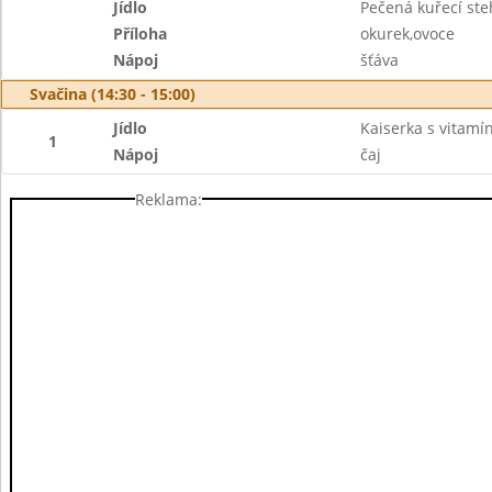
Jídlo
Pečená kuřecí st
Příloha
okurek,ovoce
Nápoj
šťáva
Svačina (14:30 - 15:00)
Jídlo
Kaiserka s vitam
1
Nápoj
čaj
Reklama: