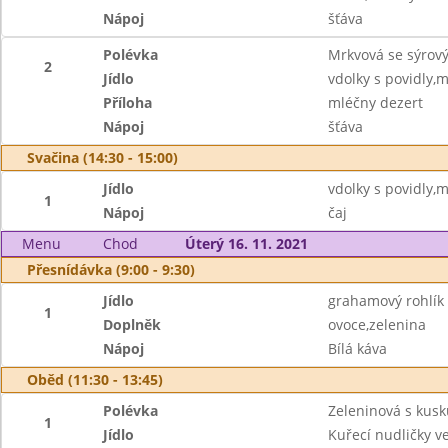
Nápoj
šťáva
Polévka
Mrkvová se sýro
2
Jídlo
vdolky s povidly
Příloha
mléčny dezert
Nápoj
šťáva
Svačina (14:30 - 15:00)
Jídlo
vdolky s povidly
1
Nápoj
čaj
Menu
Chod
Úterý 16. 11. 2021
Přesnídávka (9:00 - 9:30)
Jídlo
grahamový rohlík
1
Doplněk
ovoce,zelenina
Nápoj
Bílá káva
Oběd (11:30 - 13:45)
Polévka
Zeleninová s kus
1
Jídlo
Kuřecí nudličky 