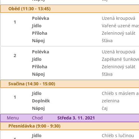
Oběd (11:30 - 13:45)
Polévka
Uzená kroupová
1
Jídlo
Vařené uzené mas
Příloha
Zeleninový salát
Nápoj
šťáva
Polévka
Uzená kroupová
2
Jídlo
Zapékané šunkové 
Příloha
Zeleninový salát
Nápoj
šťáva
Svačina (14:30 - 15:00)
Jídlo
Chléb s máslem a
1
Doplněk
zelenina
Nápoj
čaj
Menu
Chod
Středa 3. 11. 2021
Přesnídávka (9:00 - 9:30)
Jídlo
Chléb s lučinou