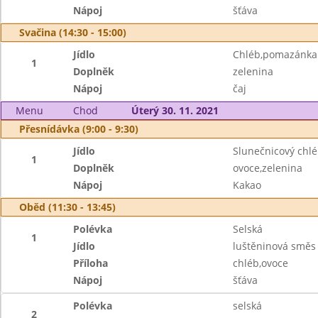
Nápoj
šťáva
Svačina (14:30 - 15:00)
Jídlo
Chléb,pomazánka z
1
Doplněk
zelenina
Nápoj
čaj
Menu
Chod
Úterý 30. 11. 2021
Přesnídávka (9:00 - 9:30)
Jídlo
Slunečnicový chl
1
Doplněk
ovoce,zelenina
Nápoj
Kakao
Oběd (11:30 - 13:45)
Polévka
Selská
1
Jídlo
luštěninová směs
Příloha
chléb,ovoce
Nápoj
šťáva
Polévka
selská
2