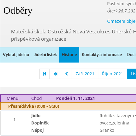
Poslední sync
Odběry
Úterý 28.7.202
Omezení obje
Mateřská škola Ostrožská Nová Ves, okres Uherské H
příspěvková organizace
Vybrat jídelnu
Jídelní lístek
Historie
Kontakty a informace
Doch
Září 2021
Říjen 2021
Li
Menu
Chod
Pondělí 1. 11. 2021
Přesnídávka (9:00 - 9:30)
Jídlo
Rohlík s taveným
1
Doplněk
ovoce,zelenina
Nápoj
Granko