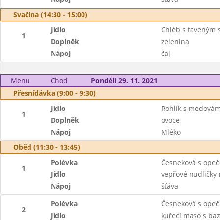
Svačina (14:30 - 15:00)
Jídlo
Chléb s taveným 
1
Doplněk
zelenina
Nápoj
čaj
Menu
Chod
Pondělí 29. 11. 2021
Přesnídávka (9:00 - 9:30)
Jídlo
Rohlík s medová
1
Doplněk
ovoce
Nápoj
Mléko
Oběd (11:30 - 13:45)
Polévka
Česneková s ope
1
Jídlo
vepřové nudličky
Nápoj
šťáva
Polévka
Česneková s ope
2
Jídlo
kuřecí maso s ba