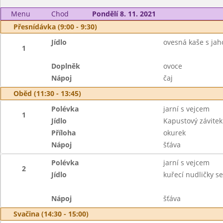
Menu
Chod
Pondělí 8. 11. 2021
Přesnídávka (9:00 - 9:30)
Jídlo
ovesná kaše s ja
1
Doplněk
ovoce
Nápoj
čaj
Oběd (11:30 - 13:45)
Polévka
jarní s vejcem
1
Jídlo
Kapustový závite
Příloha
okurek
Nápoj
šťáva
Polévka
jarní s vejcem
2
Jídlo
kuřecí nudličky s
Nápoj
šťáva
Svačina (14:30 - 15:00)