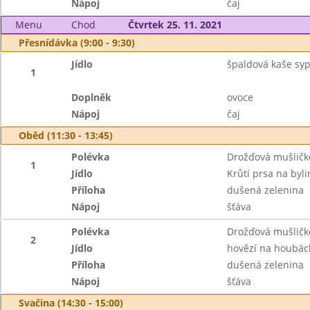
Nápoj
čaj
Menu
Chod
Čtvrtek 25. 11. 2021
Přesnídávka (9:00 - 9:30)
Jídlo
špaldová kaše syp
1
Doplněk
ovoce
Nápoj
čaj
Oběd (11:30 - 13:45)
Polévka
Drožďová mušličk
1
Jídlo
Krůtí prsa na byl
Příloha
dušená zelenina
Nápoj
šťáva
Polévka
Drožďová mušličk
2
Jídlo
hovězí na houbác
Příloha
dušená zelenina
Nápoj
šťáva
Svačina (14:30 - 15:00)