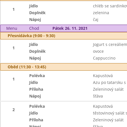
Jídlo
chléb se sardink
1
Doplněk
zelenina
Nápoj
čaj
Menu
Chod
Pátek 26. 11. 2021
Přesnídávka (9:00 - 9:30)
Jídlo
Jogurt s cereáliem
1
Doplněk
ovoce
Nápoj
Cappuccino
Oběd (11:30 - 13:45)
Polévka
Kapustová
1
Jídlo
Azu po tatarsku 
Příloha
Zeleninový salát
Nápoj
šťáva
Polévka
Kapustová
2
Jídlo
těstovinový salát
Příloha
Zeleninový salát
Nápoj
šťáva