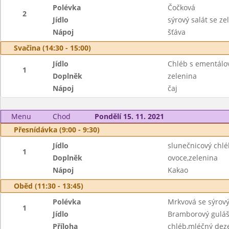
Polévka
Čočková
2
Jídlo
sýrový salát se z
Nápoj
šťáva
Svačina (14:30 - 15:00)
Jídlo
Chléb s ementál
1
Doplněk
zelenina
Nápoj
čaj
Menu
Chod
Pondělí 15. 11. 2021
Přesnídávka (9:00 - 9:30)
Jídlo
slunečnicový chlé
1
Doplněk
ovoce,zelenina
Nápoj
Kakao
Oběd (11:30 - 13:45)
Polévka
Mrkvová se sýro
1
Jídlo
Bramborový gulá
Příloha
chléb,mléčný deze