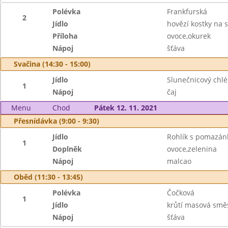
Polévka
Frankfurská
2
Jídlo
hovězí kostky na 
Příloha
ovoce,okurek
Nápoj
šťáva
Svačina (14:30 - 15:00)
Jídlo
Slunečnicový chlé
1
Nápoj
čaj
Menu
Chod
Pátek 12. 11. 2021
Přesnídávka (9:00 - 9:30)
Jídlo
Rohlík s pomazá
1
Doplněk
ovoce,zelenina
Nápoj
malcao
Oběd (11:30 - 13:45)
Polévka
Čočková
1
Jídlo
krůtí masová směs
Nápoj
šťáva