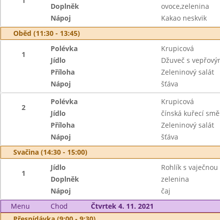
1
Doplněk
ovoce,zelenina
Nápoj
Kakao neskvik
Oběd (11:30 - 13:45)
Polévka
Krupicová
1
Jídlo
Džuveč s vepřov
Příloha
Zeleninový salát
Nápoj
šťáva
Polévka
Krupicová
2
Jídlo
čínská kuřecí sm
Příloha
Zeleninový salát
Nápoj
šťáva
Svačina (14:30 - 15:00)
Jídlo
Rohlík s vaječno
1
Doplněk
zelenina
Nápoj
čaj
Menu
Chod
Čtvrtek 4. 11. 2021
Přesnídávka (9:00 - 9:30)