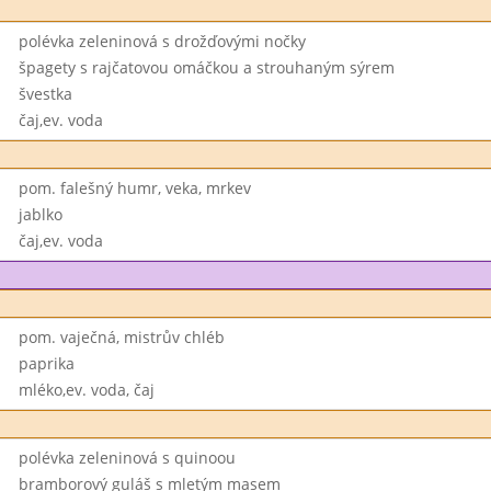
polévka zeleninová s drožďovými nočky
špagety s rajčatovou omáčkou a strouhaným sýrem
švestka
čaj,ev. voda
pom. falešný humr, veka, mrkev
jablko
čaj,ev. voda
pom. vaječná, mistrův chléb
paprika
mléko,ev. voda, čaj
polévka zeleninová s quinoou
bramborový guláš s mletým masem