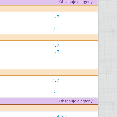
Obsahuje alergeny
1
,
7
7
1
,
7
1
,
7
1
1
,
7
7
Obsahuje alergeny
1
,
4
,
6
,
7