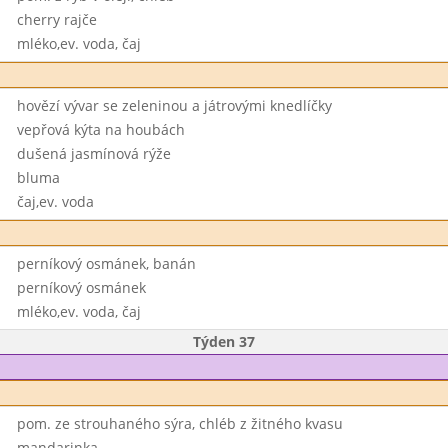
cherry rajče
mléko,ev. voda, čaj
hovězí vývar se zeleninou a játrovými knedlíčky
vepřová kýta na houbách
dušená jasmínová rýže
bluma
čaj,ev. voda
perníkový osmánek, banán
perníkový osmánek
mléko,ev. voda, čaj
Týden 37
pom. ze strouhaného sýra, chléb z žitného kvasu
mandarinka