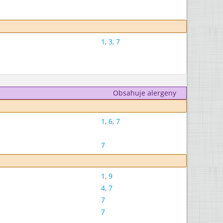
1
,
3
,
7
Obsahuje alergeny
1
,
6
,
7
7
1
,
9
4
,
7
7
7