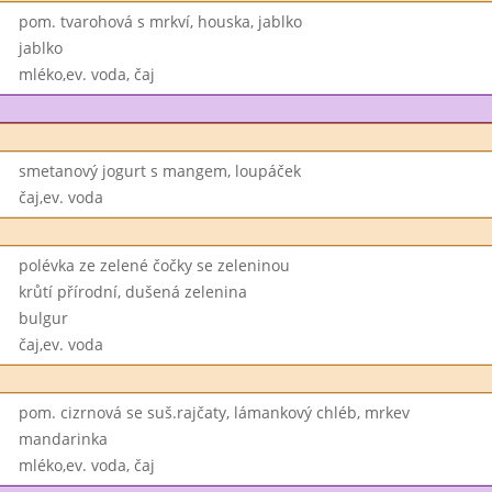
pom. tvarohová s mrkví, houska, jablko
jablko
mléko,ev. voda, čaj
smetanový jogurt s mangem, loupáček
čaj,ev. voda
polévka ze zelené čočky se zeleninou
krůtí přírodní, dušená zelenina
bulgur
čaj,ev. voda
pom. cizrnová se suš.rajčaty, lámankový chléb, mrkev
mandarinka
mléko,ev. voda, čaj