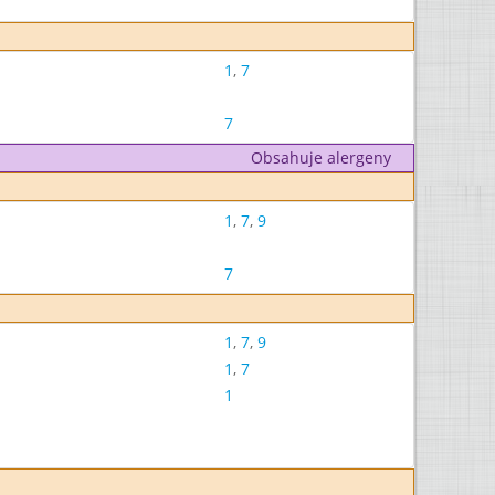
1
,
7
7
Obsahuje alergeny
1
,
7
,
9
7
1
,
7
,
9
1
,
7
1