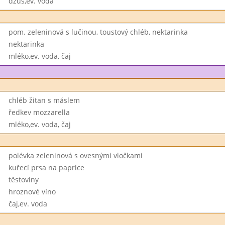
džus,ev. voda
pom. zeleninová s lučinou, toustový chléb, nektarinka
nektarinka
mléko,ev. voda, čaj
chléb žitan s máslem
ředkev mozzarella
mléko,ev. voda, čaj
polévka zeleninová s ovesnými vločkami
kuřecí prsa na paprice
těstoviny
hroznové víno
čaj,ev. voda