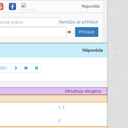
Nápověda
Nemůžu se přihlásit
Nápověda
2021
Obsahuje alergeny
1
,
7
7