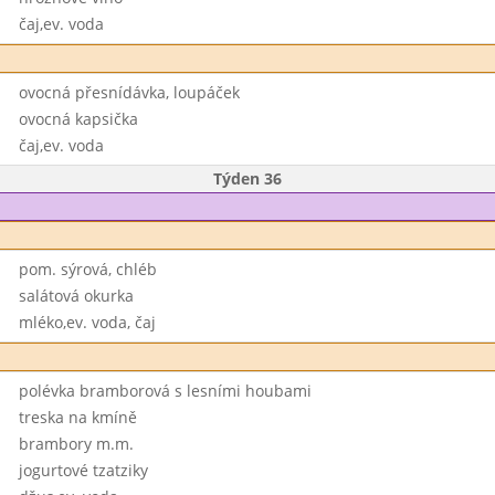
čaj,ev. voda
ovocná přesnídávka, loupáček
ovocná kapsička
čaj,ev. voda
Týden 36
pom. sýrová, chléb
salátová okurka
mléko,ev. voda, čaj
polévka bramborová s lesními houbami
treska na kmíně
brambory m.m.
jogurtové tzatziky