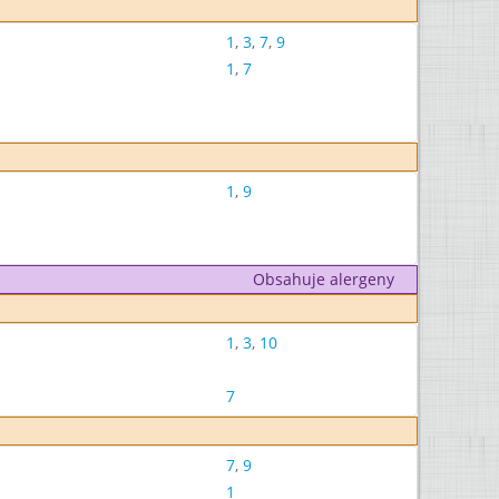
1
,
3
,
7
,
9
1
,
7
1
,
9
Obsahuje alergeny
1
,
3
,
10
7
7
,
9
1