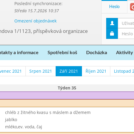
Poslední synchronizace:
Heslo
Středa 15.7.2026 10:37
Omezení objednávek
ndova 1/1123, příspěvková organizace
takty a informace
Spotřební koš
Docházka
Aktivity
venec 2021
Srpen 2021
Září 2021
Říjen 2021
Listopad 
Týden 35
chléb z žitného kvasu s máslem a džemem
jablko
mléko,ev. voda, čaj