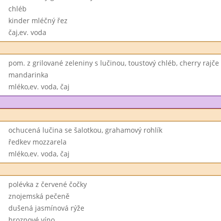
chléb
kinder mléčný řez
čaj,ev. voda
pom. z grilované zeleniny s lučinou, toustový chléb, cherry rajče
mandarinka
mléko,ev. voda, čaj
ochucená lučina se šalotkou, grahamový rohlík
ředkev mozzarela
mléko,ev. voda, čaj
polévka z červené čočky
znojemská pečeně
dušená jasmínová rýže
hroznové víno