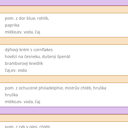
pom. z dor blue, rohlík,
paprika
mléko,ev. voda, čaj
dýňový krém s cornflakes
hovězí na česneku, dušený špenát
bramborový knedlík
čaj,ev. voda
pom. z ochucené philadelphie, mistrův chléb, hruška
hruška
mléko,ev. voda, čaj
pom. z ryb v oleji, chléb