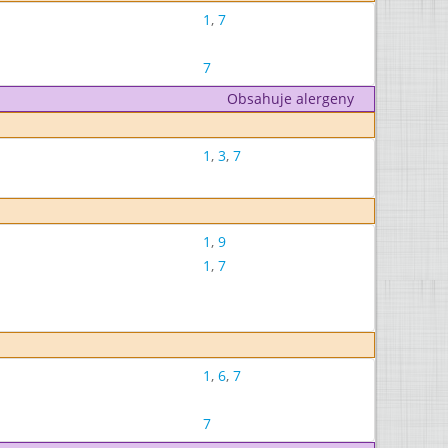
1
,
7
7
Obsahuje alergeny
1
,
3
,
7
1
,
9
1
,
7
1
,
6
,
7
7