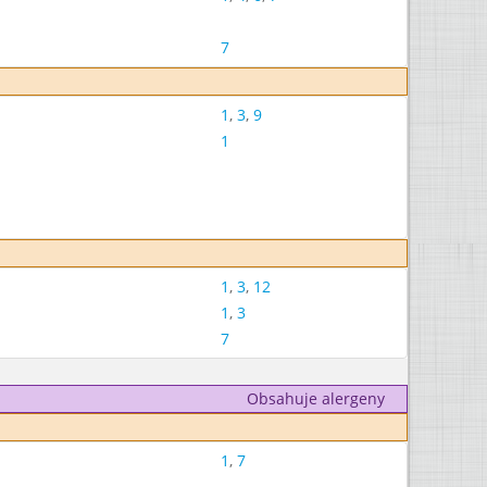
7
1
,
3
,
9
1
1
,
3
,
12
1
,
3
7
Obsahuje alergeny
1
,
7