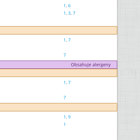
1
,
6
1
,
3
,
7
1
,
7
7
Obsahuje alergeny
1
,
7
7
1
,
9
1