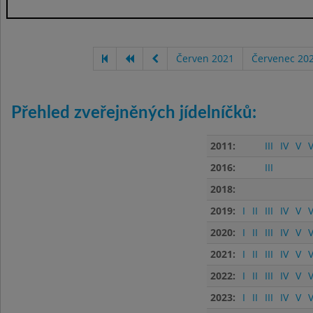
Červen 2021
Červenec 20
Přehled zveřejněných jídelníčků:
2011:
III
IV
V
V
2016:
III
2018:
2019:
I
II
III
IV
V
V
2020:
I
II
III
IV
V
V
2021:
I
II
III
IV
V
V
2022:
I
II
III
IV
V
V
2023:
I
II
III
IV
V
V