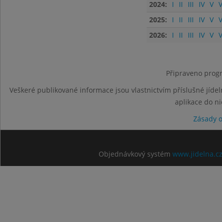
2024:
I
II
III
IV
V
V
2025:
I
II
III
IV
V
V
2026:
I
II
III
IV
V
V
Připraveno progr
Veškeré publikované informace jsou vlastnictvím příslušné jídel
aplikace do n
Zásady 
Objednávkový systém
www.jidelna.c