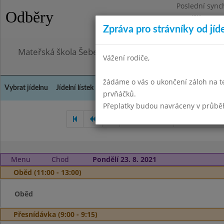
Poslední sync
Odběry
Pondělí 3.8.20
Zpráva pro strávníky od jíd
Omezení obje
Mateřská škola Šebetov, příspěvková organizace
Vážení rodiče,
žádáme o vás o ukončení záloh na t
Vybrat jídelnu
Jídelní lístek
Historie
Kontakty a informace
Doch
prvňáčků.
Přeplatky budou navráceny v průbě
Červen 2021
Červenec 20
Menu
Chod
Pondělí 23. 8. 2021
Oběd (11:00 - 13:00)
Oběd
Přesnídávka (9:00 - 9:15)