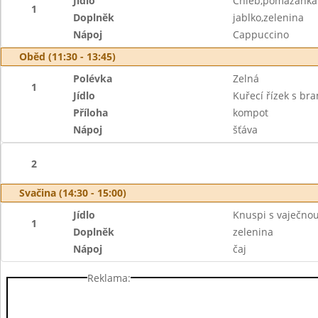
Jídlo
Chléb,pomazánka 
1
Doplněk
jablko,zelenina
Nápoj
Cappuccino
Oběd (11:30 - 13:45)
Polévka
Zelná
1
Jídlo
Kuřecí řízek s br
Příloha
kompot
Nápoj
šťáva
2
Svačina (14:30 - 15:00)
Jídlo
Knuspi s vaječn
1
Doplněk
zelenina
Nápoj
čaj
Reklama: