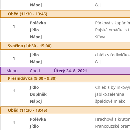
Nápoj
čaj
Oběd (11:30 - 13:45)
Polévka
Pórková s kapání
1
Jídlo
Rajská omáčka s t
Nápoj
šťáva
Svačina (14:30 - 15:00)
Jídlo
chléb s ředkvičk
1
Nápoj
čaj
Menu
Chod
Úterý 24. 8. 2021
Přesnídávka (9:00 - 9:30)
Jídlo
Chléb s bylinkov
1
Doplněk
jablko,zelenina
Nápoj
špaldové mléko
Oběd (11:30 - 13:45)
Polévka
Hrachová s krutó
1
Jídlo
Francouzské bra