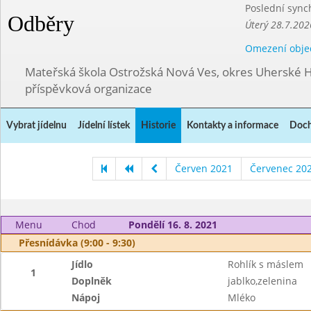
Poslední sync
Odběry
Úterý 28.7.202
Omezení obje
Mateřská škola Ostrožská Nová Ves, okres Uherské H
příspěvková organizace
Vybrat jídelnu
Jídelní lístek
Historie
Kontakty a informace
Doch
Červen 2021
Červenec 20
Menu
Chod
Pondělí 16. 8. 2021
Přesnídávka (9:00 - 9:30)
Jídlo
Rohlík s máslem
1
Doplněk
jablko,zelenina
Nápoj
Mléko