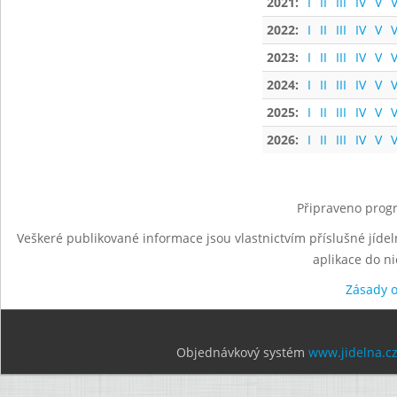
2021:
I
II
III
IV
V
V
2022:
I
II
III
IV
V
V
2023:
I
II
III
IV
V
V
2024:
I
II
III
IV
V
V
2025:
I
II
III
IV
V
V
2026:
I
II
III
IV
V
V
Připraveno progr
Veškeré publikované informace jsou vlastnictvím příslušné jídel
aplikace do n
Zásady 
Objednávkový systém
www.jidelna.c