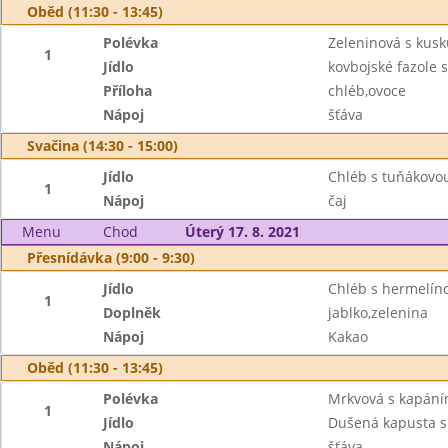
Oběd (11:30 - 13:45)
Polévka
Zeleninová s kus
1
Jídlo
kovbojské fazole
Příloha
chléb,ovoce
Nápoj
šťáva
Svačina (14:30 - 15:00)
Jídlo
Chléb s tuňákov
1
Nápoj
čaj
Menu
Chod
Úterý 17. 8. 2021
Přesnídávka (9:00 - 9:30)
Jídlo
Chléb s hermelí
1
Doplněk
jablko,zelenina
Nápoj
Kakao
Oběd (11:30 - 13:45)
Polévka
Mrkvová s kapán
1
Jídlo
Dušená kapusta s
Nápoj
šťáva