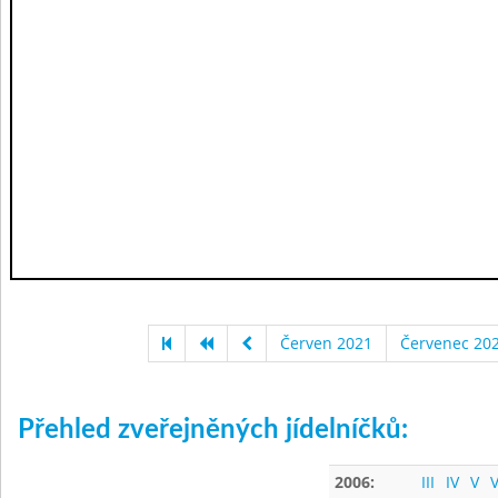
Červen 2021
Červenec 20
Přehled zveřejněných jídelníčků:
2006:
III
IV
V
V