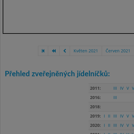
Květen 2021
Červen 2021
Přehled zveřejněných jídelníčků:
2011:
III
IV
V
V
2016:
III
2018:
2019:
I
II
III
IV
V
V
2020:
I
II
III
IV
V
V