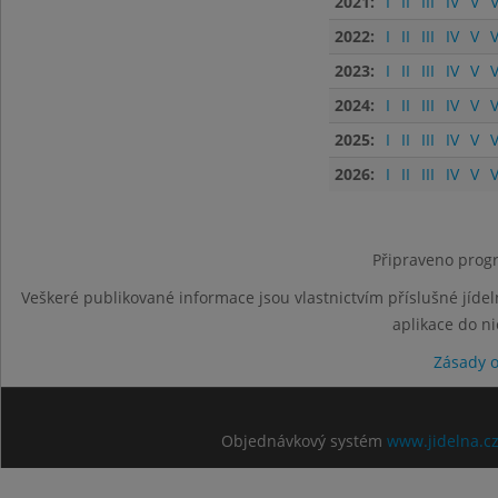
2021:
I
II
III
IV
V
V
2022:
I
II
III
IV
V
V
2023:
I
II
III
IV
V
V
2024:
I
II
III
IV
V
V
2025:
I
II
III
IV
V
V
2026:
I
II
III
IV
V
V
Připraveno progr
Veškeré publikované informace jsou vlastnictvím příslušné jídel
aplikace do n
Zásady 
Objednávkový systém
www.jidelna.c