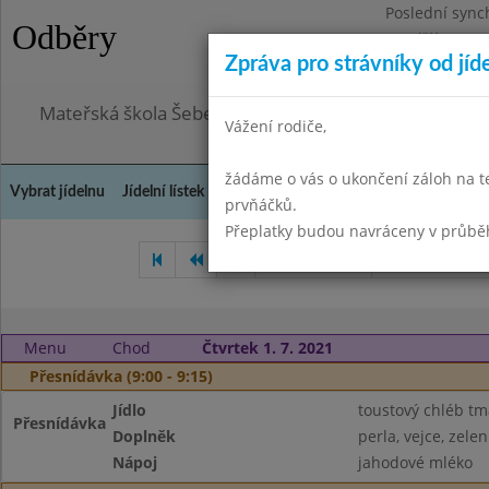
Poslední sync
Odběry
Pondělí 3.8.20
Zpráva pro strávníky od jíd
Omezení obje
Mateřská škola Šebetov, příspěvková organizace
Vážení rodiče,
žádáme o vás o ukončení záloh na t
Vybrat jídelnu
Jídelní lístek
Historie
Kontakty a informace
Doch
prvňáčků.
Přeplatky budou navráceny v průbě
Květen 2021
Červen 2021
Menu
Chod
Čtvrtek 1. 7. 2021
Přesnídávka (9:00 - 9:15)
Jídlo
toustový chléb tm
Přesnídávka
Doplněk
perla, vejce, zele
Nápoj
jahodové mléko