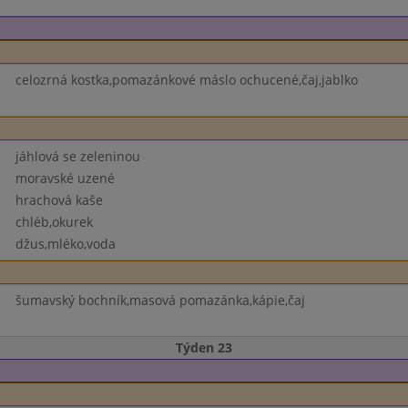
celozrná kostka,pomazánkové máslo ochucené,čaj,jablko
jáhlová se zeleninou
moravské uzené
hrachová kaše
chléb,okurek
džus,mléko,voda
šumavský bochník,masová pomazánka,kápie,čaj
Týden 23