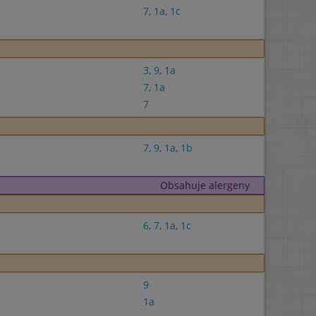
7
,
1a
,
1c
3
,
9
,
1a
7
,
1a
7
7
,
9
,
1a
,
1b
Obsahuje alergeny
6
,
7
,
1a
,
1c
9
1a