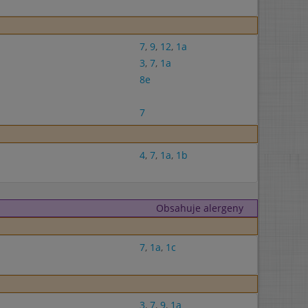
7
,
9
,
12
,
1a
3
,
7
,
1a
8e
7
4
,
7
,
1a
,
1b
Obsahuje alergeny
7
,
1a
,
1c
3
,
7
,
9
,
1a