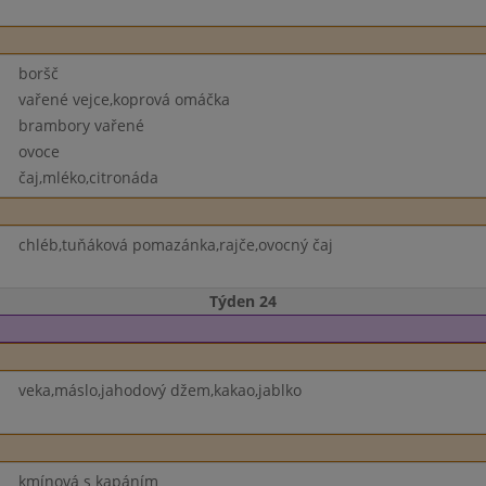
boršč
vařené vejce,koprová omáčka
brambory vařené
ovoce
čaj,mléko,citronáda
chléb,tuňáková pomazánka,rajče,ovocný čaj
Týden 24
veka,máslo,jahodový džem,kakao,jablko
kmínová s kapáním