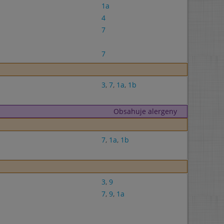
1a
4
7
7
3
,
7
,
1a
,
1b
Obsahuje alergeny
7
,
1a
,
1b
3
,
9
7
,
9
,
1a