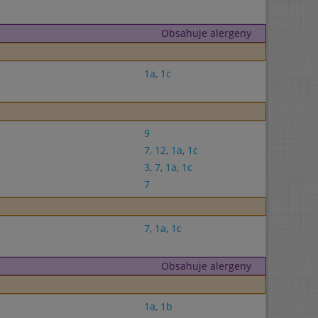
Obsahuje alergeny
1a
,
1c
9
7
,
12
,
1a
,
1c
3
,
7
,
1a
,
1c
7
7
,
1a
,
1c
Obsahuje alergeny
1a
,
1b