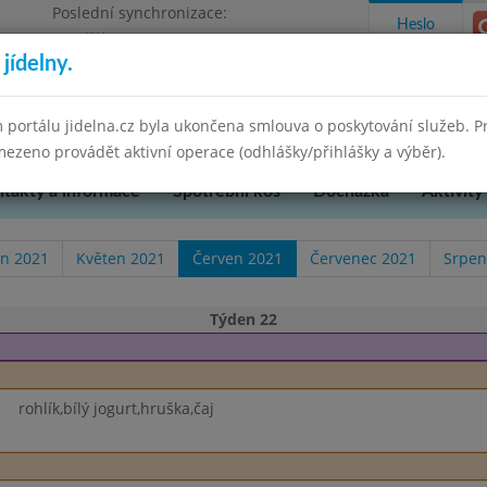
Poslední synchronizace:
Heslo
Pondělí 7.7.2025 9:58
jídelny.
u Přerova, okres Přerov, příspěvková
 portálu jidelna.cz byla ukončena smlouva o poskytování služeb. 
ezeno provádět aktivní operace (odhlášky/přihlášky a výběr).
takty a informace
Spotřební koš
Docházka
Aktivity
n 2021
Květen 2021
Červen 2021
Červenec 2021
Srpen
Týden 22
rohlík,bílý jogurt,hruška,čaj