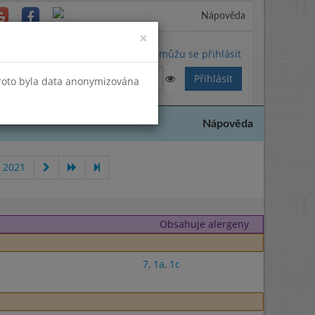
Nápověda
Close
×
Nemůžu se přihlásit
Proto byla data anonymizována
Nápověda
 2021
Obsahuje alergeny
7
,
1a
,
1c