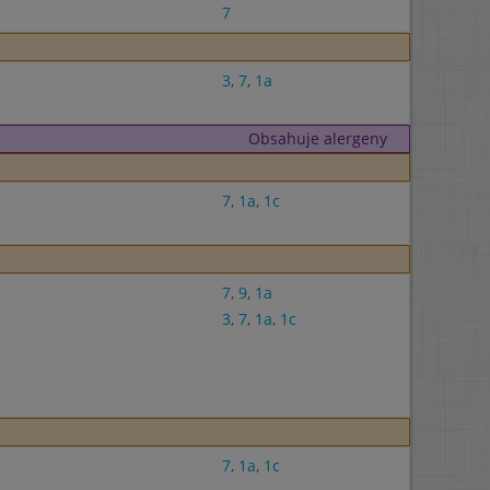
7
3
,
7
,
1a
Obsahuje alergeny
7
,
1a
,
1c
7
,
9
,
1a
3
,
7
,
1a
,
1c
7
,
1a
,
1c