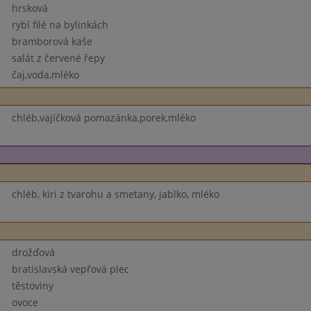
hrsková
rybí filé na bylinkách
bramborová kaše
salát z červené řepy
čaj,voda,mléko
chléb,vajíčková pomazánka,porek,mléko
chléb, kiri z tvarohu a smetany, jablko, mléko
drožďová
bratislavská vepřová plec
těstoviny
ovoce