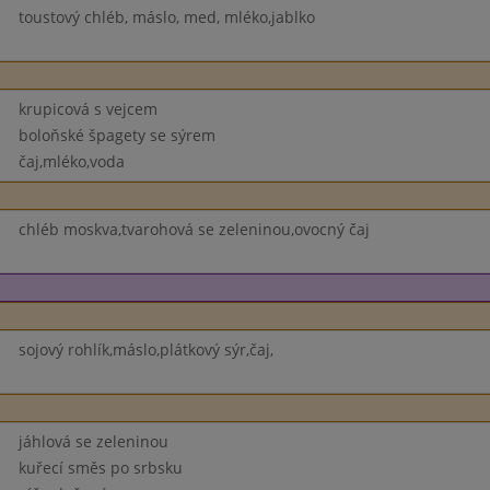
toustový chléb, máslo, med, mléko,jablko
krupicová s vejcem
boloňské špagety se sýrem
čaj,mléko,voda
chléb moskva,tvarohová se zeleninou,ovocný čaj
sojový rohlík,máslo,plátkový sýr,čaj,
jáhlová se zeleninou
kuřecí směs po srbsku