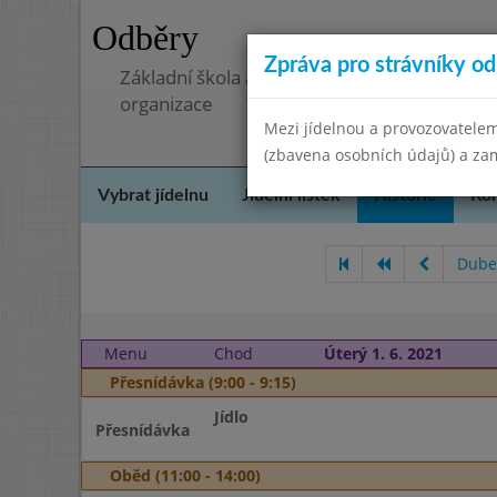
Odběry
Zpráva pro strávníky od 
Základní škola a mateřská škola, Pavlovice 
organizace
Mezi jídelnou a provozovatelem
(zbavena osobních údajů) a zam
Vybrat jídelnu
Jídelní lístek
Historie
Kon
Dube
Menu
Chod
Úterý 1. 6. 2021
Přesnídávka (9:00 - 9:15)
Jídlo
Přesnídávka
Oběd (11:00 - 14:00)