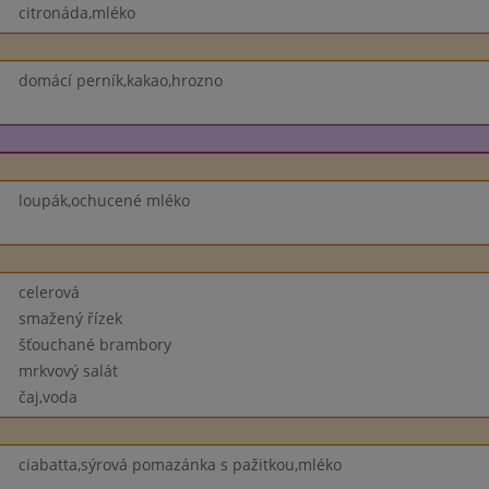
citronáda,mléko
domácí perník,kakao,hrozno
loupák,ochucené mléko
celerová
smažený řízek
šťouchané brambory
mrkvový salát
čaj,voda
ciabatta,sýrová pomazánka s pažitkou,mléko