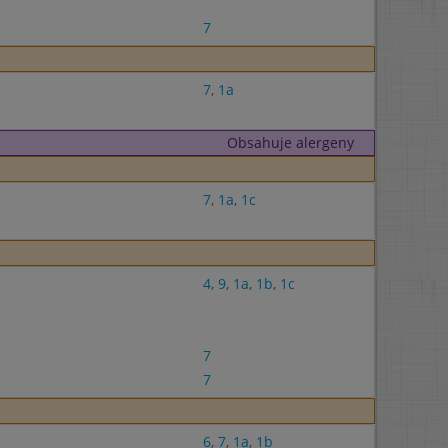
7
7
,
1a
Obsahuje alergeny
7
,
1a
,
1c
4
,
9
,
1a
,
1b
,
1c
7
7
6
,
7
,
1a
,
1b