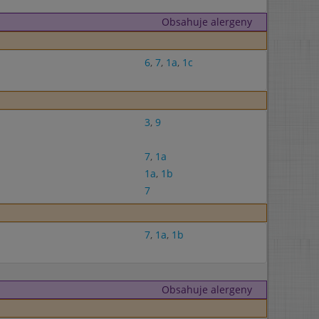
Obsahuje alergeny
6
,
7
,
1a
,
1c
3
,
9
7
,
1a
1a
,
1b
7
7
,
1a
,
1b
Obsahuje alergeny