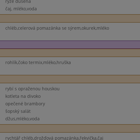
rýže dušená
čaj, mléko,voda
chléb,celerová pomazánka se sýrem,okurek,mléko
rohlík,čoko termix,mléko,hruška
rybí s opraženou houskou
kotleta na divoko
opečené brambory
šopský salát
džus,mléko,voda
rychtář chléb,drožďová pomazánka,řekvička,čaj