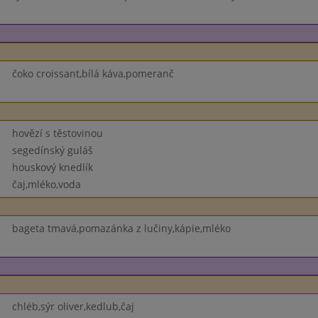
čoko croissant,bílá káva,pomeranč
hovězí s těstovinou
segedínský guláš
houskový knedlík
čaj,mléko,voda
bageta tmavá,pomazánka z lučiny,kápie,mléko
chléb,sýr oliver,kedlub,čaj