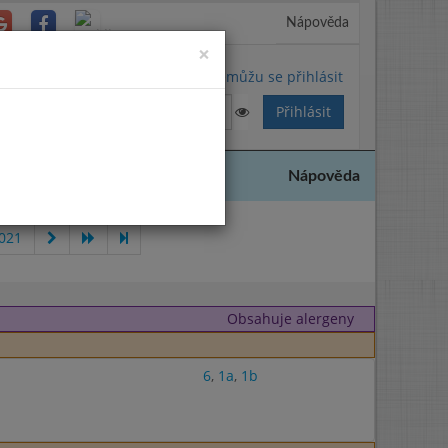
Nápověda
Close
×
Nemůžu se přihlásit
Nápověda
021
Obsahuje alergeny
6
,
1a
,
1b