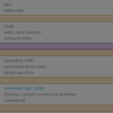
Rýže
dobrá voda
Chléb
máslo, vejce, zelenina
ochucené mléko
Lámankový chléb
pomazánka sýrová, kapie
dětské capuccino
zeleninová s játr. nočky
těstoviny s kuřecím masem a se špenátem
malinový čaj