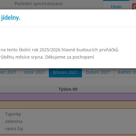
Poslední synchronizace:
Heslo
Pondělí 3.8.2026 18:05
jídelny.
Omezení objednávek
izace
 na tento školní rok 2025/2026 hlavně budoucích prvňáčků.
takty a informace
Docházka
Aktivity
průběhu měsíce srpna. Děkujeme za pochopení
den 2021
Únor 2021
Březen 2021
Duben 2021
Květen 2
Týden 09
Topinky
zelenina
ranní čaj