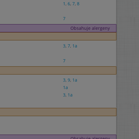
1
,
6
,
7
,
8
7
Obsahuje alergeny
3
,
7
,
1a
7
3
,
9
,
1a
1a
3
,
1a
Obsahuje alergeny