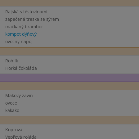
Rajská s těstovinami
zapečená treska se sýrem
mačkaný brambor
kompot dýňový
ovocný nápoj
Rohlík
Horká čokoláda
Makový závin
ovoce
kakako
Koprová
Vepřová roláda