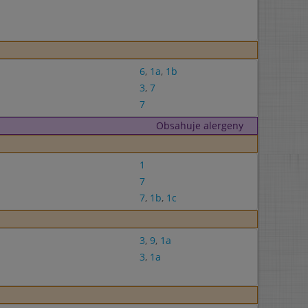
6
,
1a
,
1b
3
,
7
7
Obsahuje alergeny
1
7
7
,
1b
,
1c
3
,
9
,
1a
3
,
1a