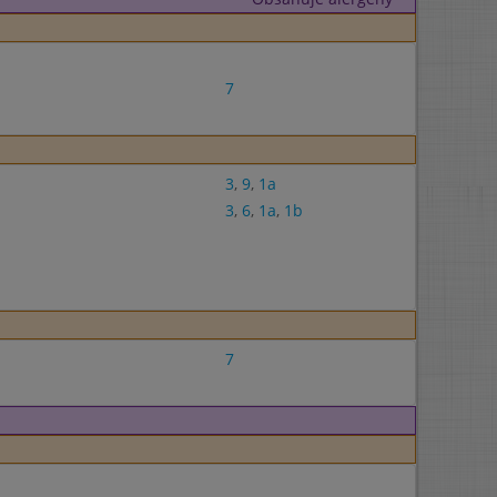
7
3
,
9
,
1a
3
,
6
,
1a
,
1b
7