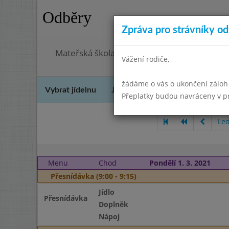
Odběry
Zpráva pro strávníky od 
Mateřská škola Šebetov, příspěvková organ
Vážení rodiče,
žádáme o vás o ukončení záloh
Vybrat jídelnu
Jídelní lístek
Historie
Kon
Přeplatky budou navráceny v 
Le
Menu
Chod
Pondělí 1. 3. 2021
Přesnídávka (9:00 - 9:15)
Jídlo
Přesnídávka
Doplněk
Nápoj