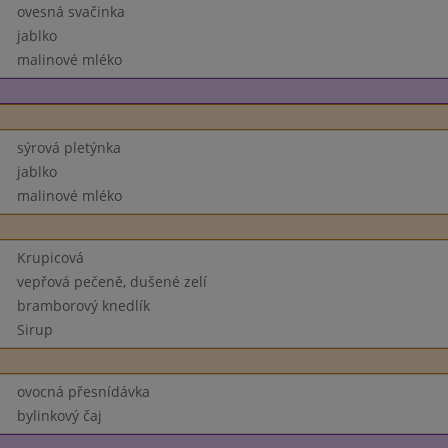
ovesná svačinka
jablko
malinové mléko
sýrová pletýnka
jablko
malinové mléko
Krupicová
vepřová pečeně, dušené zelí
bramborový knedlík
Sirup
ovocná přesnídávka
bylinkový čaj