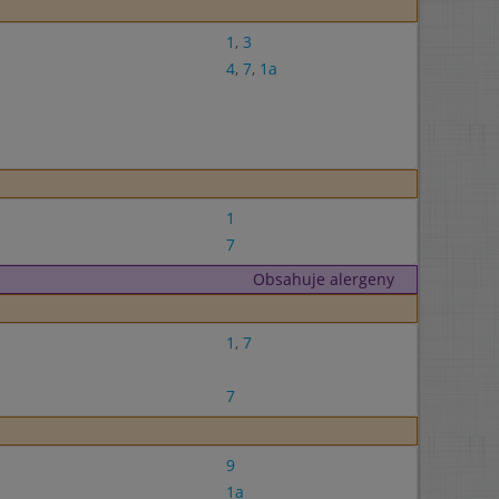
1
,
3
4
,
7
,
1a
1
7
Obsahuje alergeny
1
,
7
7
9
1a