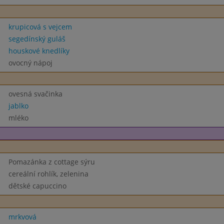
krupicová s vejcem
segedínský guláš
houskové knedlíky
ovocný nápoj
ovesná svačinka
jablko
mléko
Pomazánka z cottage sýru
cereální rohlík, zelenina
dětské capuccino
mrkvová