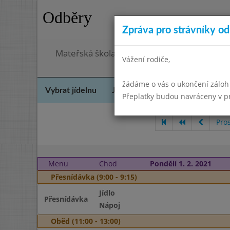
Odběry
Zpráva pro strávníky od 
Mateřská škola Šebetov, příspěvková organ
Vážení rodiče,
žádáme o vás o ukončení záloh
Vybrat jídelnu
Jídelní lístek
Historie
Kon
Přeplatky budou navráceny v 
Pro
Menu
Chod
Pondělí 1. 2. 2021
Přesnídávka (9:00 - 9:15)
Jídlo
Přesnídávka
Nápoj
Oběd (11:00 - 13:00)