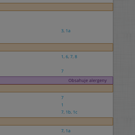
3
,
1a
1
,
6
,
7
,
8
7
Obsahuje alergeny
7
1
7
,
1b
,
1c
7
,
1a