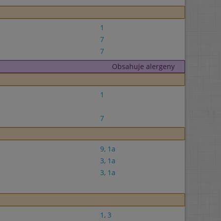
1
7
7
Obsahuje alergeny
1
7
9
,
1a
3
,
1a
3
,
1a
1
,
3