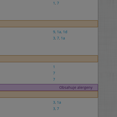
1
,
7
9
,
1a
,
1d
3
,
7
,
1a
1
7
7
Obsahuje alergeny
3
,
1a
3
,
7