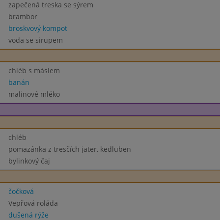
zapečená treska se sýrem
brambor
broskvový kompot
voda se sirupem
chléb s máslem
banán
malinové mléko
chléb
pomazánka z tresčích jater, kedluben
bylinkový čaj
čočková
Vepřová roláda
dušená rýže