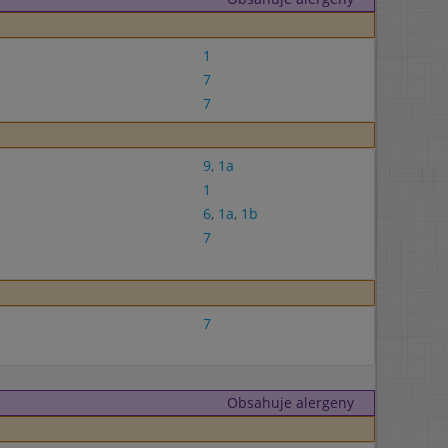
1
7
7
9
,
1a
1
6
,
1a
,
1b
7
7
Obsahuje alergeny