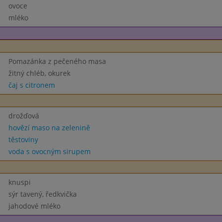
ovoce
mléko
Pomazánka z pečeného masa
žitný chléb, okurek
čaj s citronem
drožďová
hovězí maso na zelenině
těstoviny
voda s ovocným sirupem
knuspi
sýr tavený, ředkvička
jahodové mléko