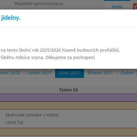
Poslední synchronizace:
Heslo
Pondělí 3.8.2026 18:05
jídelny.
Omezení objednávek
izace
 na tento školní rok 2025/2026 hlavně budoucích prvňáčků.
takty a informace
Docházka
Aktivity
průběhu měsíce srpna. Děkujeme za pochopení
sinec 2020
Leden 2021
Únor 2021
Březen 2021
Duben 
Týden 05
Skořicové cereálie v mléce
ranní čaj