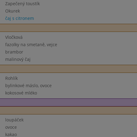
Zapečený toustík
Okurek
čaj s citronem
Vločková
fazolky na smetaně, vejce
brambor
malinový čaj
Rohlík
bylinkové máslo, ovoce
kokosové mléko
loupáček
ovoce
kakao