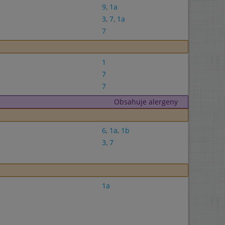
9
,
1a
3
,
7
,
1a
7
1
7
7
Obsahuje alergeny
6
,
1a
,
1b
3
,
7
1a