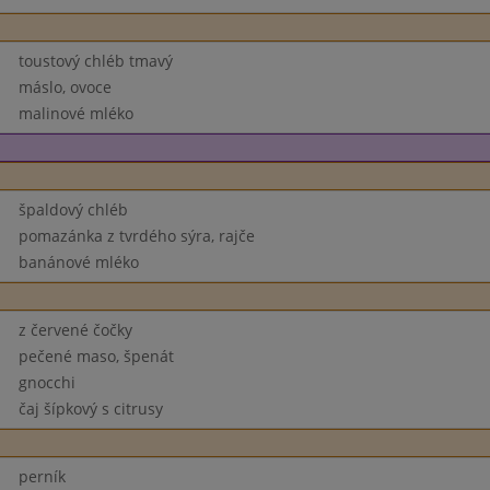
toustový chléb tmavý
máslo, ovoce
malinové mléko
špaldový chléb
pomazánka z tvrdého sýra, rajče
banánové mléko
z červené čočky
pečené maso, špenát
gnocchi
čaj šípkový s citrusy
perník