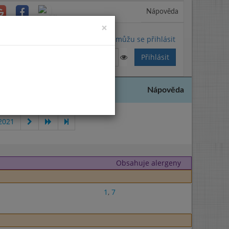
Nápověda
Close
×
Nemůžu se přihlásit
Nápověda
2021
Obsahuje alergeny
1
,
7