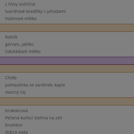
z hlívy ústřičné
tvarohové knedlíky s jahodami
malinové mléko
Rohlík
gervais, jablko
čokoládové mléko
Chléb
pomazánka ze sardinek, kapie
ovocný čaj
brokolicová
Pečená kuřecí stehna na zelí
brambor
dobrá voda