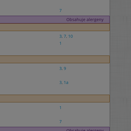
7
Obsahuje alergeny
3
,
7
,
10
1
3
,
9
3
,
1a
1
7
Obsahuje alergeny