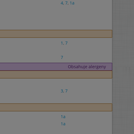
4
,
7
,
1a
1
,
7
7
Obsahuje alergeny
3
,
7
1a
1a